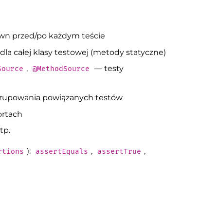
wn przed/po każdym teście
a całej klasy testowej (metody statyczne)
,
— testy
Source
@MethodSource
grupowania powiązanych testów
ortach
tp.
):
,
,
rtions
assertEquals
assertTrue