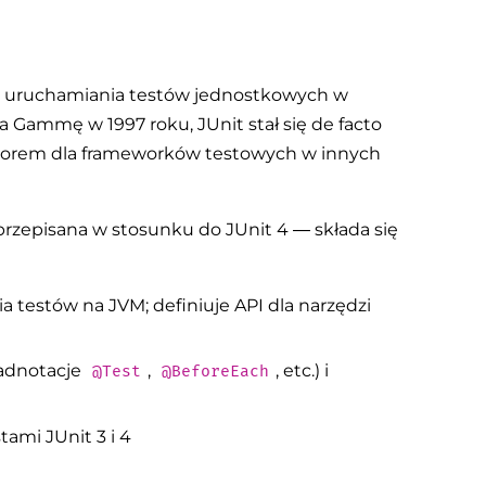
 i uruchamiania testów jednostkowych w
a Gammę w 1997 roku, JUnit stał się de facto
zorem dla frameworków testowych w innych
 przepisana w stosunku do JUnit 4 — składa się
testów na JVM; definiuje API dla narzędzi
(adnotacje
,
, etc.) i
@Test
@BeforeEach
ami JUnit 3 i 4