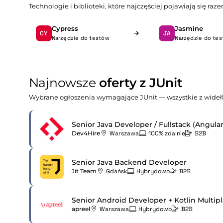
Technologie i biblioteki, które najczęściej pojawiają się raz
Cypress
Jasmine
CY
JA
Narzędzie do testów
Narzędzie do te
Najnowsze
oferty z JUnit
Wybrane ogłoszenia wymagające JUnit — wszystkie z wideł
Senior Java Developer / Fullstack (Angular
Dev4Hire
Warszawa
100% zdalnie
B2B
Senior Java Backend Developer
Jit Team
Gdańsk
Hybrydowo
B2B
Senior Android Developer + Kotlin Multip
apreel
Warszawa
Hybrydowo
B2B