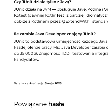
Czy JUnit działa tylko z Javą?
JUnit działa na JVM — obsługuje Javę, Kotlina i G
Kotest (dawniej KotlinTest) z bardziej idiomatycz
dobrze z Kotlinem przez @ExtendWith i standar
Ile zarabia Java Developer znający JUnit?
JUnit to podstawowa umiejętność każdego Jav
każdej ofercie pracy. Mid Java Developer zarabia 
do 35 000 zł. Znajomość TDD i testowania integr
kandydatów.
Ostatnia aktualizacja:
5 maja 2026
Powiązane
hasła