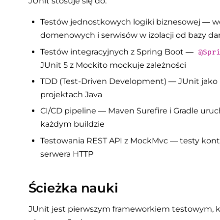
JUnit stosuje się do:
Testów jednostkowych logiki biznesowej — we
domenowych i serwisów w izolacji od bazy dan
Testów integracyjnych z Spring Boot —
@Spr
JUnit 5 z Mockito mockuje zależności
TDD (Test-Driven Development) — JUnit jako 
projektach Java
CI/CD pipeline — Maven Surefire i Gradle uru
każdym buildzie
Testowania REST API z MockMvc — testy kon
serwera HTTP
Ścieżka nauki
JUnit jest pierwszym frameworkiem testowym, k