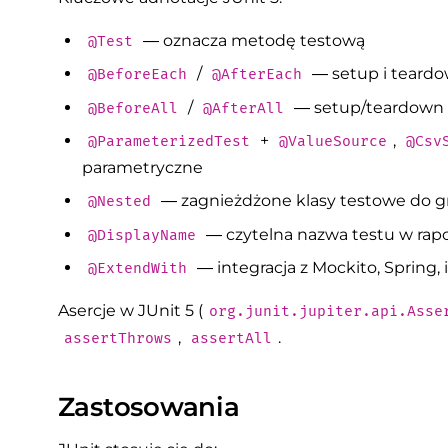
— oznacza metodę testową
@Test
/
— setup i teardo
@BeforeEach
@AfterEach
/
— setup/teardown dl
@BeforeAll
@AfterAll
+
,
@ParameterizedTest
@ValueSource
@Csv
parametryczne
— zagnieżdżone klasy testowe do 
@Nested
— czytelna nazwa testu w rap
@DisplayName
— integracja z Mockito, Spring, i
@ExtendWith
Asercje w JUnit 5 (
org.junit.jupiter.api.Asse
,
.
assertThrows
assertAll
Zastosowania