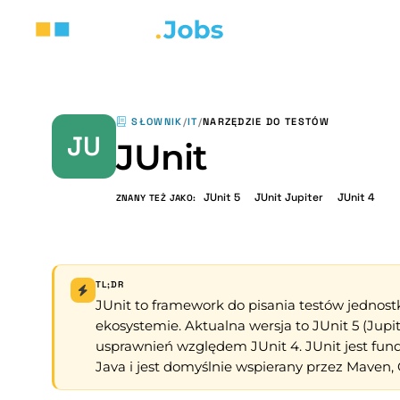
SŁOWNIK
/
IT
/
NARZĘDZIE DO TESTÓW
JU
JUnit
JUnit 5
JUnit Jupiter
JUnit 4
ZNANY TEŻ JAKO:
TL;DR
JUnit to framework do pisania testów jednos
ekosystemie. Aktualna wersja to JUnit 5 (Jupit
usprawnień względem JUnit 4. JUnit jest fu
Java i jest domyślnie wspierany przez Maven, 