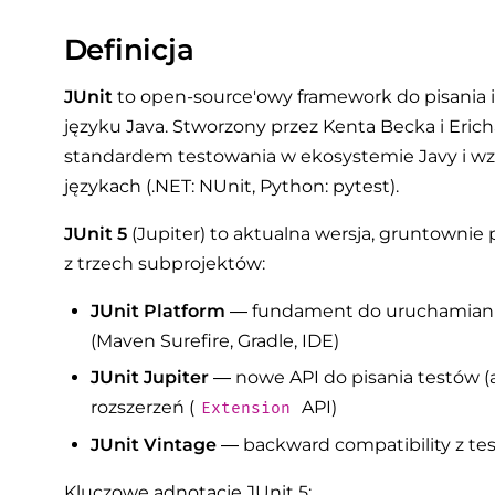
Definicja
JUnit
to open-source'owy framework do pisania
języku Java. Stworzony przez Kenta Becka i Erich
standardem testowania w ekosystemie Javy i w
językach (.NET: NUnit, Python: pytest).
JUnit 5
(Jupiter) to aktualna wersja, gruntownie
z trzech subprojektów:
JUnit Platform
— fundament do uruchamiania 
(Maven Surefire, Gradle, IDE)
JUnit Jupiter
— nowe API do pisania testów 
rozszerzeń (
API)
Extension
JUnit Vintage
— backward compatibility z test
Kluczowe adnotacje JUnit 5: