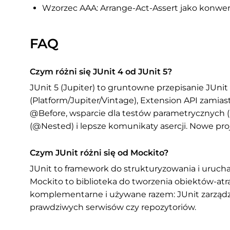
Wzorzec AAA: Arrange-Act-Assert jako konwen
FAQ
Czym różni się JUnit 4 od JUnit 5?
JUnit 5 (Jupiter) to gruntowne przepisanie JUnit
(Platform/Jupiter/Vintage), Extension API zami
@Before, wsparcie dla testów parametrycznych 
(@Nested) i lepsze komunikaty asercji. Nowe pro
Czym JUnit różni się od Mockito?
JUnit to framework do strukturyzowania i uruchami
Mockito to biblioteka do tworzenia obiektów-atra
komplementarne i używane razem: JUnit zarządz
prawdziwych serwisów czy repozytoriów.