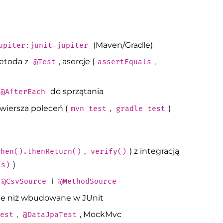
(Maven/Gradle)
upiter:junit-jupiter
metoda z
, asercje (
,
@Test
assertEquals
do sprzątania
@AfterEach
 wiersza poleceń (
,
)
mvn test
gradle test
,
) z integracją
when().thenReturn()
verify()
)
ss)
i
@CsvSource
@MethodSource
cje niż wbudowane w JUnit
,
, MockMvc
est
@DataJpaTest