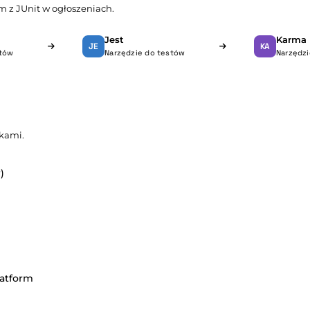
em z JUnit w ogłoszeniach.
Jest
Karma
JE
KA
stów
Narzędzie do testów
Narzędzi
kami.
)
latform