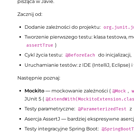
pisząca w Javie.
Zacznij od:
Dodanie zależności do projektu:
org.junit.j
Tworzenie pierwszego testu: klasa testowa, 
)
assertTrue
Cykl życia testu:
do inicjalizacji,
@BeforeEach
Uruchamianie testów: z IDE (IntelliJ, Eclipse) i
Następnie poznaj:
Mockito
— mockowanie zależności (
,
@Mock
JUnit 5 (
@ExtendWith(MockitoExtension.cla
Testy parametryczne:
z
@ParameterizedTest
Asercja AssertJ — bardziej ekspresywne aser
Testy integracyjne Spring Boot:
@SpringBootT