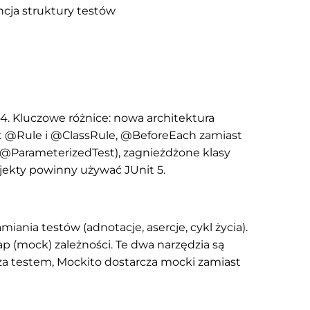
cja struktury testów
 4. Kluczowe różnice: nowa architektura
ast @Rule i @ClassRule, @BeforeEach zamiast
(@ParameterizedTest), zagnieżdżone klasy
jekty powinny używać JUnit 5.
ania testów (adnotacje, asercje, cykl życia).
p (mock) zależności. Te dwa narzędzia są
a testem, Mockito dostarcza mocki zamiast