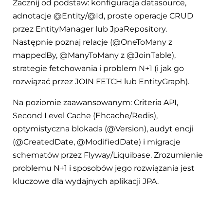
Zacznij od podstaw: konfiguracja datasource,
adnotacje @Entity/@Id, proste operacje CRUD
przez EntityManager lub JpaRepository.
Następnie poznaj relacje (@OneToMany z
mappedBy, @ManyToMany z @JoinTable),
strategie fetchowania i problem N+1 (i jak go
rozwiązać przez JOIN FETCH lub EntityGraph).
Na poziomie zaawansowanym: Criteria API,
Second Level Cache (Ehcache/Redis),
optymistyczna blokada (@Version), audyt encji
(@CreatedDate, @ModifiedDate) i migracje
schematów przez Flyway/Liquibase. Zrozumienie
problemu N+1 i sposobów jego rozwiązania jest
kluczowe dla wydajnych aplikacji JPA.