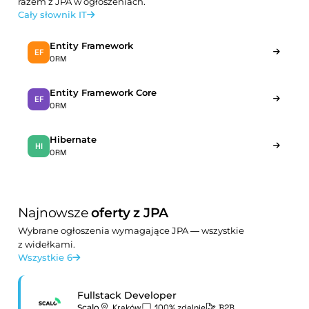
razem z JPA w ogłoszeniach.
Cały słownik IT
Entity Framework
EF
ORM
Entity Framework Core
EF
ORM
Hibernate
HI
ORM
Najnowsze
oferty z JPA
Wybrane ogłoszenia wymagające JPA — wszystkie
z widełkami.
Wszystkie 6
Fullstack Developer
Scalo
Kraków
100% zdalnie
B2B