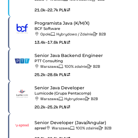
21.0k–22.7k PLN
Programista Java (K/M/X)
BCF Software
Opole
Hybrydowo / Zdalnie
B2B
13.4k–17.6k PLN
Senior Java Backend Engineer
PTT Consulting
Warszawa
100% zdalnie
B2B
25.2k–28.6k PLN
Senior Java Developer
Lumicode (Grupa Pentacomp)
Warszawa
Hybrydowo
B2B
20.2k–25.2k PLN
Senior Developer (Java/Angular)
apreel
Warszawa
100% zdalnie
B2B