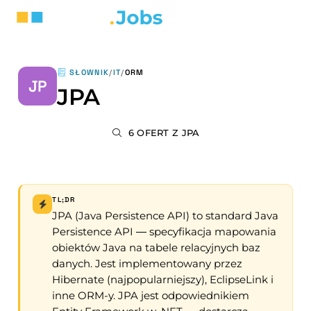
SŁOWNIK
/
IT
/
ORM
JP
JPA
6 OFERT Z JPA
TL;DR
JPA (Java Persistence API) to standard Java
Persistence API — specyfikacja mapowania
obiektów Java na tabele relacyjnych baz
danych. Jest implementowany przez
Hibernate (najpopularniejszy), EclipseLink i
inne ORM-y. JPA jest odpowiednikiem