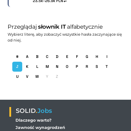
23.5k–26.9k PLN
Przeglądaj
słownik IT
alfabetycznie
Wybierz literę, aby zobaczyć wszystkie hasła zaczynające się
od niej.
#
A
B
C
D
E
F
G
H
I
J
K
L
M
N
O
P
R
S
T
U
V
W
Y
Z
SOLID
.
Jobs
Dlaczego warto?
Jawność wynagrodzeń