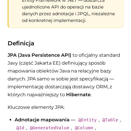
Entity Framework w .NET — dostarcza
ujednolicone API do operacji na bazie
danych przez adnotacje i JPQL, niezależne
od konkretnej implementacji.
Definicja
JPA (Java Persistence API)
to oficjalny standard
Javy (część Jakarta EE) definiujący sposób
mapowania obiektów Java na relacyjne bazy
danych. JPA samo w sobie jest specyfikacją —
implementację dostarczają dostawcy ORM, z
których najważniejszy to
Hibernate
.
Kluczowe elementy JPA:
Adnotacje mapowania
—
,
,
@Entity
@Table
,
,
,
@Id
@GeneratedValue
@Column