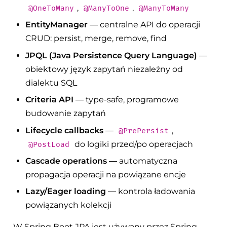
,
,
@OneToMany
@ManyToOne
@ManyToMany
EntityManager
— centralne API do operacji
CRUD: persist, merge, remove, find
JPQL (Java Persistence Query Language)
—
obiektowy język zapytań niezależny od
dialektu SQL
Criteria API
— type-safe, programowe
budowanie zapytań
Lifecycle callbacks
—
,
@PrePersist
do logiki przed/po operacjach
@PostLoad
Cascade operations
— automatyczna
propagacja operacji na powiązane encje
Lazy/Eager loading
— kontrola ładowania
powiązanych kolekcji
W Spring Boot JPA jest używany przez Spring