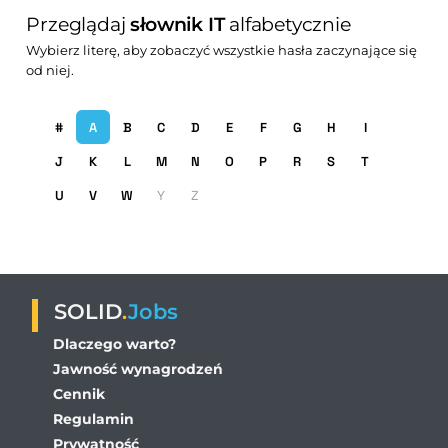
Przeglądaj
słownik IT
alfabetycznie
Wybierz literę, aby zobaczyć wszystkie hasła zaczynające się
od niej.
#
A
B
C
D
E
F
G
H
I
J
K
L
M
N
O
P
R
S
T
U
V
W
Y
Z
SOLID
.
Jobs
Dlaczego warto?
Jawność wynagrodzeń
Cennik
Regulamin
Prywatność