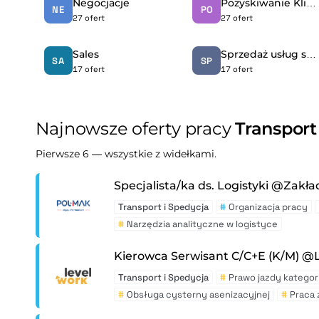
Negocjacje
Pozyskiwanie Klientów
NE
PO
27 ofert
27 ofert
Sales
Sprzedaż usług spedycyjnych
SA
SP
17 ofert
17 ofert
Najnowsze oferty pracy
Transport
Pierwsze 6 — wszystkie z widełkami.
Specjalista/ka ds. Logistyki @Zakł
Transport i Spedycja
#
Organizacja pracy
#
Narzędzia analityczne w logistyce
Kierowca Serwisant C/C+E (K/M) @
Transport i Spedycja
#
Prawo jazdy kategori
#
Obsługa cysterny asenizacyjnej
#
Praca