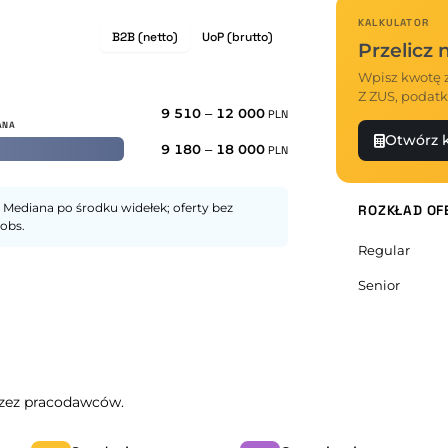
KALKULATOR
B2B (netto)
UoP (brutto)
Przelicz
Wpisz kwotę z
Z ZUS, podatk
9 510
–
12 000
PLN
Otwórz k
9 180
–
18 000
PLN
 Mediana po środku widełek; oferty bez
ROZKŁAD OF
obs.
Regular
Senior
przez pracodawców.