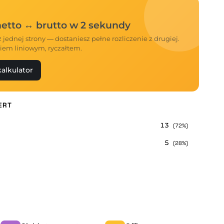
 netto ↔ brutto w 2 sekundy
 jednej strony — dostaniesz pełne rozliczenie z drugiej.
iem liniowym, ryczałtem.
alkulator
ERT
13
(72%)
5
(28%)