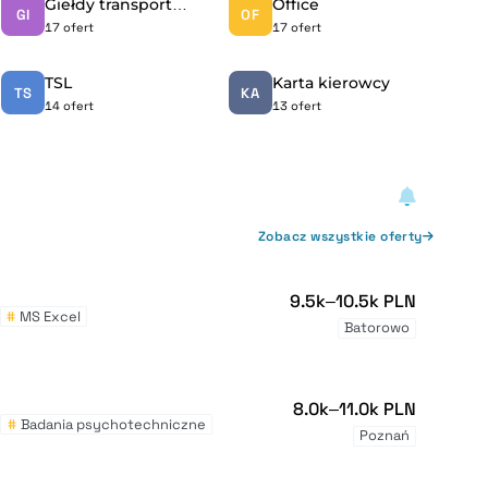
Giełdy transportowe
Office
GI
OF
17 ofert
17 ofert
TSL
Karta kierowcy
TS
KA
14 ofert
13 ofert
Zobacz wszystkie oferty
9.5k–10.5k PLN
#
MS Excel
Batorowo
8.0k–11.0k PLN
#
Badania psychotechniczne
Poznań