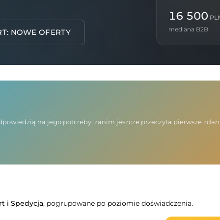
16 500
PL
mediana B2B
RT: NOWE OFERTY
 odpowiedzią na jego potrzeby, zanim jeszcze przeczyta pierwsze zda
t i Spedycja
, pogrupowane po poziomie doświadczenia.