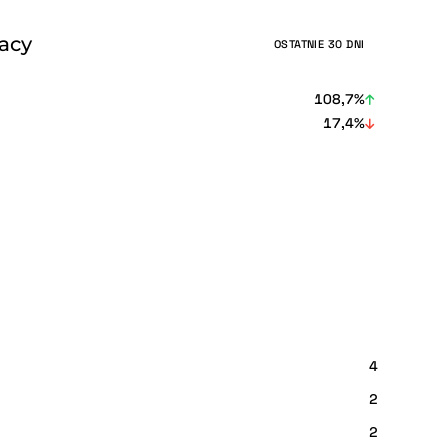
racy
OSTATNIE 30 DNI
108,7%
17,4%
4
2
2