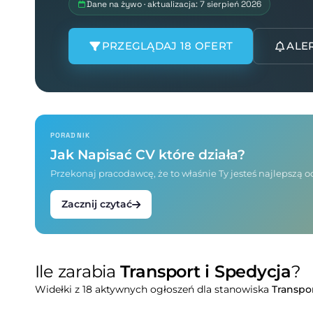
Dane na żywo · aktualizacja: 7 sierpień 2026
PRZEGLĄDAJ 18 OFERT
ALE
PORADNIK
Jak Napisać CV które działa?
Przekonaj pracodawcę, że to właśnie Ty jesteś najlepszą
Zacznij czytać
Ile zarabia
Transport i Spedycja
?
Widełki z 18 aktywnych ogłoszeń dla stanowiska
Transpor