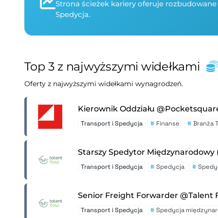
Strona ścieżek kariery oferuje rozbudowane 
Spedycja.
Top 3 z najwyższymi widełkami
Oferty z najwyższymi widełkami wynagrodzeń.
Kierownik Oddziału @Pocketsquar
Transport i Spedycja
#
Finanse
#
Branża 
Starszy Spedytor Międzynarodowy 
Transport i Spedycja
#
Spedycja
#
Spedy
Senior Freight Forwarder @Talent 
Transport i Spedycja
#
Spedycja międzyna