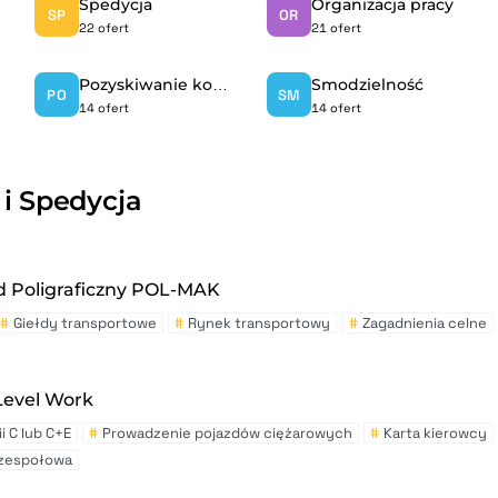
Spedycja
Organizacja pracy
SP
OR
22 ofert
21 ofert
Pozyskiwanie kontrahentów
Smodzielność
PO
SM
14 ofert
14 ofert
 i Spedycja
ad Poligraficzny POL-MAK
#
Giełdy transportowe
#
Rynek transportowy
#
Zagadnienia celne
Level Work
i C lub C+E
#
Prowadzenie pojazdów ciężarowych
#
Karta kierowcy
 zespołowa