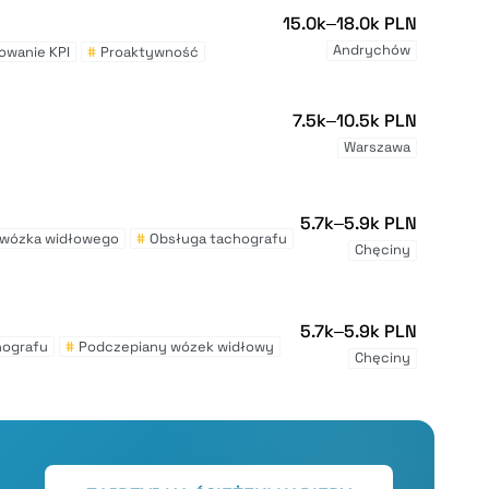
15.0k–18.0k PLN
Andrychów
owanie KPI
#
Proaktywność
7.5k–10.5k PLN
Warszawa
5.7k–5.9k PLN
 wózka widłowego
#
Obsługa tachografu
Chęciny
5.7k–5.9k PLN
hografu
#
Podczepiany wózek widłowy
Chęciny