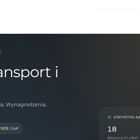
ŚCIEŻKI KARIERY
ansport i
cja. Wynagrodzenia,
STATYSTYKI A
18
B2B / UoP
aktywnych ofert