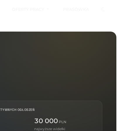
OFERTY PRACY
PRASÓWKA
KTYWNYCH OGŁOSZEŃ
30 000
PLN
najwyższe widełki