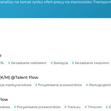
analizy na temat rynku ofert pracy na stanowisko Transport
e
TSL
#
Zarządzanie oddziałem
#
Spedycja
#
Zarządzanie zespołem
(K/M) @Talent Flow
cja międzynarodowa
#
Pozyskiwanie przewoźników
#
Obsługa giełd
Flow
rodowa
#
Pozyskiwanie przewoźników
#
Trans.eu
#
Timocom
#
Z