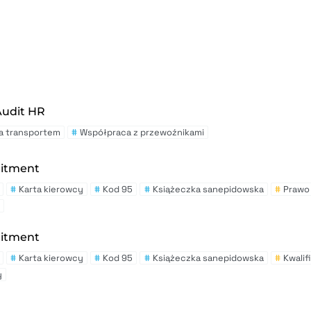
Audit HR
a transportem
#
Współpraca z przewoźnikami
uitment
#
Karta kierowcy
#
Kod 95
#
Książeczka sanepidowska
#
Prawo 
uitment
#
Karta kierowcy
#
Kod 95
#
Książeczka sanepidowska
#
Kwali
y