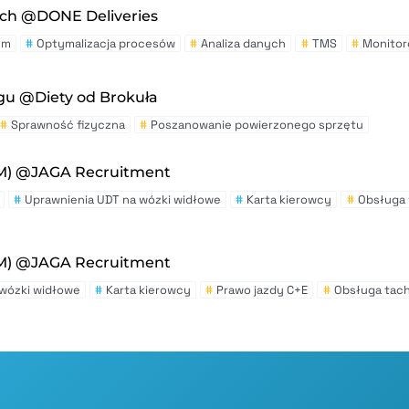
ych @DONE Deliveries
em
#
Optymalizacja procesów
#
Analiza danych
#
TMS
#
Monitor
gu @Diety od Brokuła
#
Sprawność fizyczna
#
Poszanowanie powierzonego sprzętu
/M) @JAGA Recruitment
#
Uprawnienia UDT na wózki widłowe
#
Karta kierowcy
#
Obsługa
/M) @JAGA Recruitment
 wózki widłowe
#
Karta kierowcy
#
Prawo jazdy C+E
#
Obsługa tac