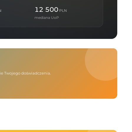
12 500
N
PLN
mediana UoP
nie Twojego doświadczenia.