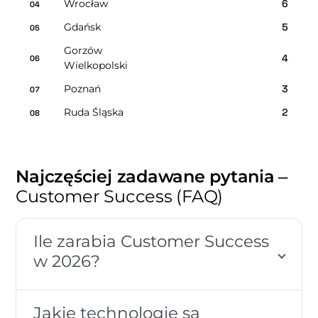
Wrocław
6
04
Gdańsk
5
05
Gorzów
4
06
Wielkopolski
Poznań
3
07
Ruda Śląska
2
08
Najczęściej zadawane pytania
–
Customer Success (FAQ)
Ile zarabia Customer Success
w 2026?
Jakie technologie są