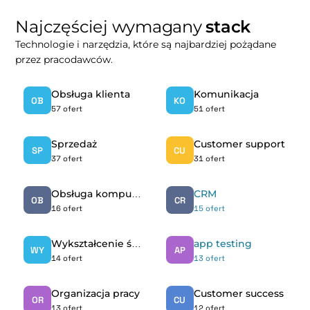
Najczęściej wymagany
stack
Technologie i narzędzia, które są najbardziej pożądane
przez pracodawców.
Obsługa klienta
Komunikacja
OB
KO
57 ofert
51 ofert
Sprzedaż
Customer support
SP
CU
37 ofert
31 ofert
Obsługa komputera
CRM
OB
CR
16 ofert
15 ofert
Wykształcenie średnie
app testing
WY
AP
14 ofert
13 ofert
Organizacja pracy
Customer success
OR
CU
13 ofert
12 ofert