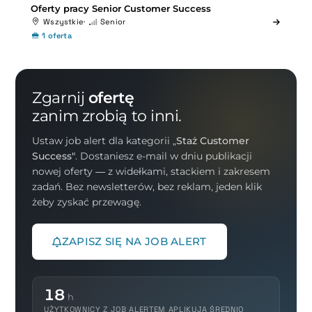
Oferty pracy Senior Customer Success
Wszystkie
Senior
1 oferta
Zgarnij
ofertę
zanim zrobią to inni.
Ustaw job alert dla kategorii
„Staż Customer
Success"
. Dostaniesz e-mail w dniu publikacji
nowej oferty — z widełkami, stackiem i zakresem
zadań. Bez newsletterów, bez reklam, jeden klik
żeby zyskać przewagę.
ZAPISZ SIĘ NA JOB ALERT
18
h
UŻYTKOWNICY Z JOB ALERTEM APLIKUJĄ ŚREDNIO