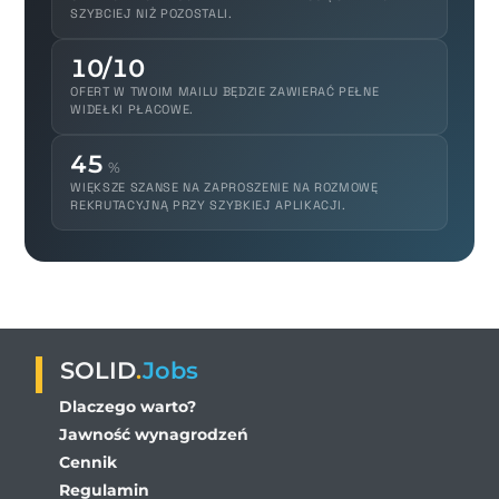
SZYBCIEJ NIŻ POZOSTALI.
10/10
OFERT W TWOIM MAILU BĘDZIE ZAWIERAĆ PEŁNE
WIDEŁKI PŁACOWE.
45
%
WIĘKSZE SZANSE NA ZAPROSZENIE NA ROZMOWĘ
REKRUTACYJNĄ PRZY SZYBKIEJ APLIKACJI.
SOLID
.
Jobs
Dlaczego warto?
Jawność wynagrodzeń
Cennik
Regulamin