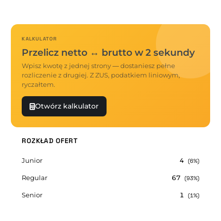
KALKULATOR
Przelicz netto ↔ brutto w 2 sekundy
Wpisz kwotę z jednej strony — dostaniesz pełne
rozliczenie z drugiej. Z ZUS, podatkiem liniowym,
ryczałtem.
Otwórz kalkulator
ROZKŁAD OFERT
Junior
4
(6%)
Regular
67
(93%)
Senior
1
(1%)