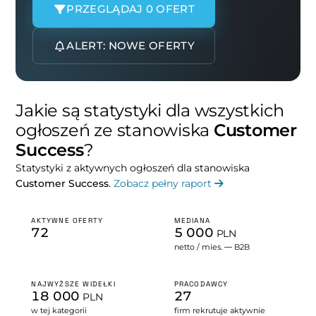
PRZEGLĄDAJ 0 OFERT
ALERT: NOWE OFERTY
Jakie są statystyki dla wszystkich
ogłoszeń ze stanowiska
Customer
Success
?
Statystyki z aktywnych ogłoszeń dla stanowiska
Customer Success
.
Zobacz pełny raport
AKTYWNE OFERTY
MEDIANA
72
5 000
PLN
netto / mies. — B2B
NAJWYŻSZE WIDEŁKI
PRACODAWCY
18 000
27
PLN
w tej kategorii
firm rekrutuje aktywnie