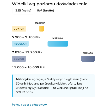
Widełki wg poziomu doświadczenia
B2B (netto)
UoP (brutto)
JUNIOR
5 900
–
7 100
PLN
REGULAR
7 820
–
12 260
PLN
SENIOR
15 000
–
18 000
PLN
Metodyka:
agregacja 0 aktywnych ogłoszeń (okno
30 dni). Mediana po środku widełek; oferty bez
widełek są wykluczone — to warunek publikacji na
SOLID.Jobs.
Pełny raport płacowy