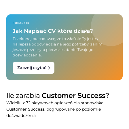
PORADNIK
Jak Napisać CV które działa?
Przekonaj pracodawcę, że to właśnie Ty jesteś
najlepszą odpowiedzią na jego potrzeby, zanim
jeszcze przeczyta pierwsze zdanie Twojego
doświadczenia.
Zacznij czytać
Ile zarabia
Customer Success
?
Widełki z 72 aktywnych ogłoszeń dla stanowiska
Customer Success
, pogrupowane po poziomie
doświadczenia.