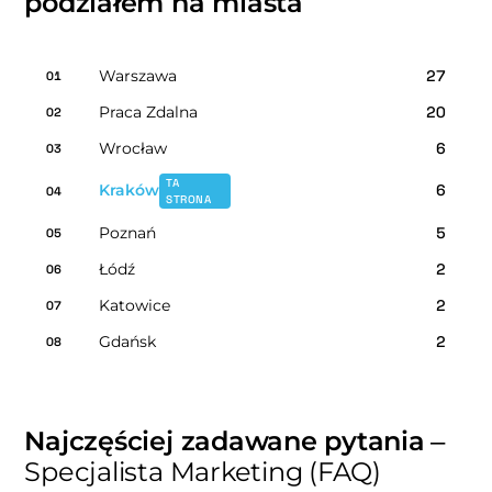
podziałem na miasta
Warszawa
27
01
Praca Zdalna
20
02
Wrocław
6
03
TA
Kraków
6
04
STRONA
Poznań
5
05
Łódź
2
06
Katowice
2
07
Gdańsk
2
08
Najczęściej zadawane pytania
–
Specjalista Marketing (FAQ)