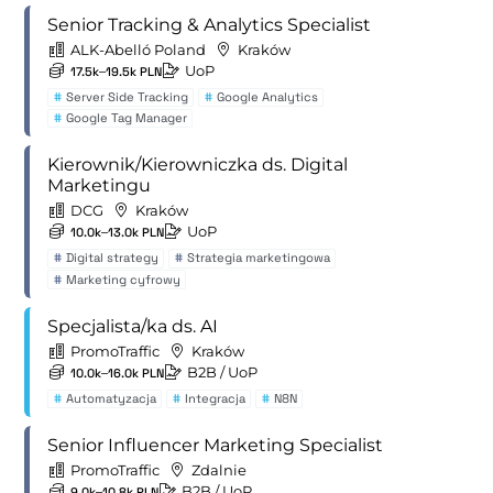
Senior Tracking & Analytics Specialist
ALK-Abelló Poland
Kraków
UoP
17.5k–19.5k PLN
#
Server Side Tracking
#
Google Analytics
#
Google Tag Manager
Kierownik/Kierowniczka ds. Digital
Marketingu
DCG
Kraków
UoP
10.0k–13.0k PLN
#
Digital strategy
#
Strategia marketingowa
#
Marketing cyfrowy
Specjalista/ka ds. AI
PromoTraffic
Kraków
B2B
/ UoP
10.0k–16.0k PLN
#
Automatyzacja
#
Integracja
#
N8N
Senior Influencer Marketing Specialist
PromoTraffic
Zdalnie
B2B
/ UoP
9.0k–10.8k PLN