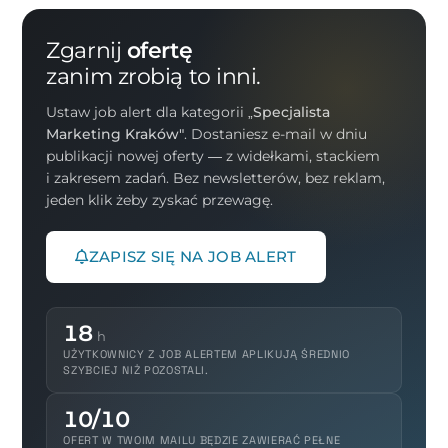
Zgarnij
ofertę
zanim zrobią to inni.
Ustaw job alert dla kategorii
„Specjalista
Marketing Kraków"
. Dostaniesz e-mail w dniu
publikacji nowej oferty — z widełkami, stackiem
i zakresem zadań. Bez newsletterów, bez reklam,
jeden klik żeby zyskać przewagę.
ZAPISZ SIĘ NA JOB ALERT
18
h
UŻYTKOWNICY Z JOB ALERTEM APLIKUJĄ ŚREDNIO
SZYBCIEJ NIŻ POZOSTALI.
10/10
OFERT W TWOIM MAILU BĘDZIE ZAWIERAĆ PEŁNE