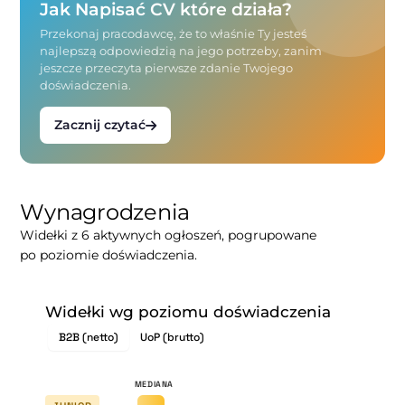
Jak Napisać CV które działa?
Przekonaj pracodawcę, że to właśnie Ty jesteś
najlepszą odpowiedzią na jego potrzeby, zanim
jeszcze przeczyta pierwsze zdanie Twojego
doświadczenia.
Zacznij czytać
Wynagrodzenia
Widełki z 6 aktywnych ogłoszeń, pogrupowane
po poziomie doświadczenia.
Widełki wg poziomu doświadczenia
B2B (netto)
UoP (brutto)