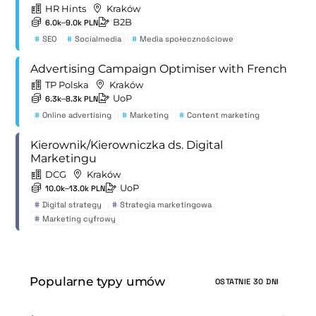
HR Hints
Kraków
B2B
6.0k–9.0k PLN
#
SEO
#
Socialmedia
#
Media społecznościowe
Advertising Campaign Optimiser with French
TP Polska
Kraków
UoP
6.3k–8.3k PLN
#
Online advertising
#
Marketing
#
Content marketing
Kierownik/Kierowniczka ds. Digital
Marketingu
DCG
Kraków
UoP
10.0k–13.0k PLN
#
Digital strategy
#
Strategia marketingowa
#
Marketing cyfrowy
Popularne typy umów
OSTATNIE 30 DNI