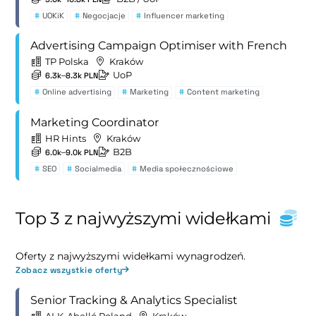
#
UOKiK
#
Negocjacje
#
Influencer marketing
Advertising Campaign Optimiser with French
TP Polska
Kraków
UoP
6.3k–8.3k PLN
#
Online advertising
#
Marketing
#
Content marketing
Marketing Coordinator
HR Hints
Kraków
B2B
6.0k–9.0k PLN
#
SEO
#
Socialmedia
#
Media społecznościowe
Top 3 z najwyższymi widełkami
Oferty z najwyższymi widełkami wynagrodzeń.
Zobacz wszystkie oferty
Senior Tracking & Analytics Specialist
ALK-Abelló Poland
Kraków