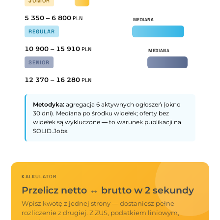
JUNIOR
5 350
–
6 800
PLN
REGULAR
10 900
–
15 910
PLN
SENIOR
12 370
–
16 280
PLN
Metodyka:
agregacja 6 aktywnych ogłoszeń (okno
30 dni). Mediana po środku widełek; oferty bez
widełek są wykluczone — to warunek publikacji na
SOLID.Jobs.
KALKULATOR
Przelicz netto ↔ brutto w 2 sekundy
Wpisz kwotę z jednej strony — dostaniesz pełne
rozliczenie z drugiej. Z ZUS, podatkiem liniowym,