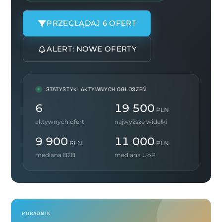
PRZEGLĄDAJ 6 OFERT
ALERT: NOWE OFERTY
STATYSTYKI AKTYWNYCH OGŁOSZEŃ
6
19 500
PLN
aktywnych ofert
najwyższe widełki
9 900
11 000
PLN
PLN
mediana B2B
mediana UoP
PORADNIK