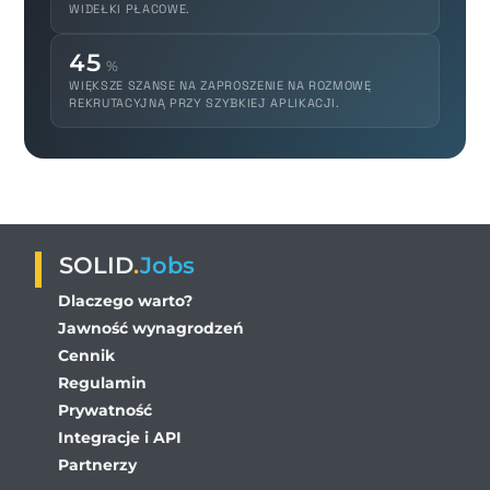
WIDEŁKI PŁACOWE.
45
%
WIĘKSZE SZANSE NA ZAPROSZENIE NA ROZMOWĘ
REKRUTACYJNĄ PRZY SZYBKIEJ APLIKACJI.
SOLID
.
Jobs
Dlaczego warto?
Jawność wynagrodzeń
Cennik
Regulamin
Prywatność
Integracje i API
Partnerzy