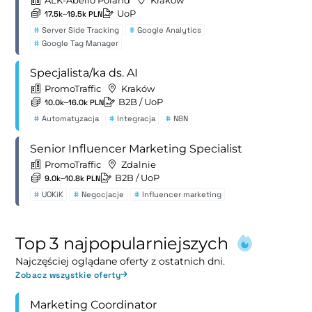
UoP
17.5k–19.5k PLN
#
Server Side Tracking
#
Google Analytics
#
Google Tag Manager
Specjalista/ka ds. AI
PromoTraffic
Kraków
B2B
/ UoP
10.0k–16.0k PLN
#
Automatyzacja
#
Integracja
#
N8N
Senior Influencer Marketing Specialist
PromoTraffic
Zdalnie
B2B
/ UoP
9.0k–10.8k PLN
#
UOKiK
#
Negocjacje
#
Influencer marketing
Top 3 najpopularniejszych
Najczęściej oglądane oferty z ostatnich dni.
Zobacz wszystkie oferty
Marketing Coordinator