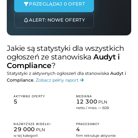
PRZEGLĄDAJ 0 OFERT
ALERT: NOWE OFERTY
Jakie są statystyki dla wszystkich
ogłoszeń ze stanowiska
Audyt i
Compliance
?
Statystyki z aktywnych ogłoszeń dla stanowiska
Audyt i
Compliance
.
Zobacz pełny raport
AKTYWNE OFERTY
MEDIANA
5
12 300
PLN
netto / mies. — B2B
NAJWYŻSZE WIDEŁKI
PRACODAWCY
29 000
4
PLN
w tej kategorii
firm rekrutuje aktywnie