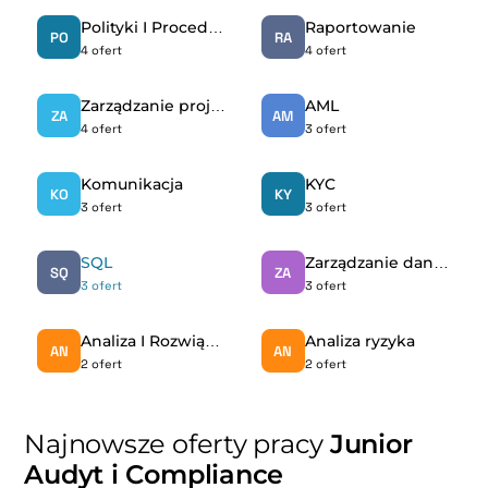
Polityki I Procedury
Raportowanie
PO
RA
4 ofert
4 ofert
Zarządzanie projektem
AML
ZA
AM
4 ofert
3 ofert
Komunikacja
KYC
KO
KY
3 ofert
3 ofert
SQL
Zarządzanie danymi
SQ
ZA
3 ofert
3 ofert
Analiza I Rozwiązywanie Problemów
Analiza ryzyka
AN
AN
2 ofert
2 ofert
Najnowsze oferty pracy
Junior
Audyt i Compliance