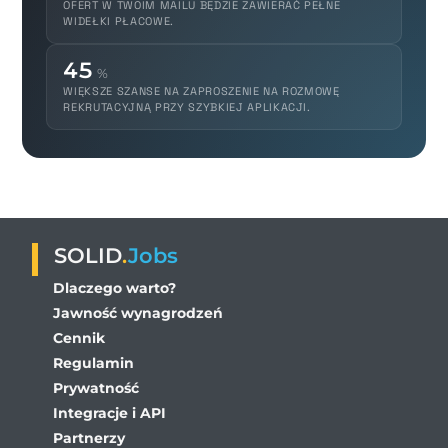
OFERT W TWOIM MAILU BĘDZIE ZAWIERAĆ PEŁNE
WIDEŁKI PŁACOWE.
45
%
WIĘKSZE SZANSE NA ZAPROSZENIE NA ROZMOWĘ
REKRUTACYJNĄ PRZY SZYBKIEJ APLIKACJI.
SOLID
.
Jobs
Dlaczego warto?
Jawność wynagrodzeń
Cennik
Regulamin
Prywatność
Integracje i API
Partnerzy