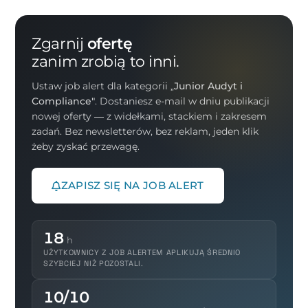
Zgarnij
ofertę
zanim zrobią to inni.
Ustaw job alert dla kategorii
„Junior Audyt i
Compliance"
. Dostaniesz e-mail w dniu publikacji
nowej oferty — z widełkami, stackiem i zakresem
zadań. Bez newsletterów, bez reklam, jeden klik
żeby zyskać przewagę.
ZAPISZ SIĘ NA JOB ALERT
18
h
UŻYTKOWNICY Z JOB ALERTEM APLIKUJĄ ŚREDNIO
SZYBCIEJ NIŻ POZOSTALI.
10/10