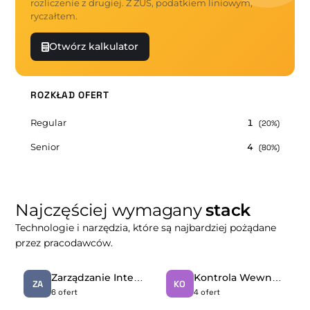
rozliczenie z drugiej. Z ZUS, podatkiem liniowym,
ryczałtem.
Otwórz kalkulator
ROZKŁAD OFERT
Regular
1
(20%)
Senior
4
(80%)
Najczęściej wymagany
stack
Technologie i narzędzia, które są najbardziej pożądane
przez pracodawców.
Zarządzanie Interesariuszami
Kontrola Wewnętrzna
ZA
KO
6 ofert
4 ofert