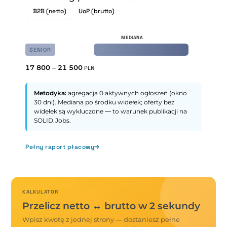
B2B (netto)
UoP (brutto)
SENIOR
17 800
–
21 500
PLN
Metodyka:
agregacja 0 aktywnych ogłoszeń (okno
30 dni). Mediana po środku widełek; oferty bez
widełek są wykluczone — to warunek publikacji na
SOLID.Jobs.
Pełny raport płacowy
KALKULATOR
Przelicz netto ↔ brutto w 2 sekundy
Wpisz kwotę z jednej strony — dostaniesz pełne