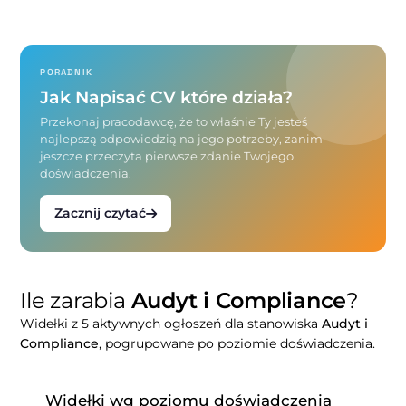
PORADNIK
Jak Napisać CV które działa?
Przekonaj pracodawcę, że to właśnie Ty jesteś
najlepszą odpowiedzią na jego potrzeby, zanim
jeszcze przeczyta pierwsze zdanie Twojego
doświadczenia.
Zacznij czytać
Ile zarabia
Audyt i Compliance
?
Widełki z 5 aktywnych ogłoszeń dla stanowiska
Audyt i
Compliance
, pogrupowane po poziomie doświadczenia.
Widełki wg poziomu doświadczenia