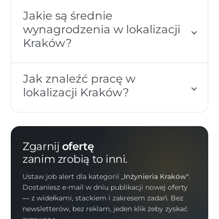
Jakie są średnie
wynagrodzenia w lokalizacji
Kraków?
Jak znaleźć pracę w
lokalizacji Kraków?
Zgarnij
ofertę
zanim zrobią to inni.
Ustaw job alert dla kategorii
„Inżynieria Kraków"
.
Dostaniesz e-mail w dniu publikacji nowej oferty
— z widełkami, stackiem i zakresem zadań. Bez
newsletterów, bez reklam, jeden klik żeby zyskać