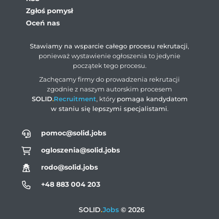
Zgłoś pomysł
Oceń nas
Stawiamy na wsparcie całego procesu rekrutacji
,
ponieważ wystawienie ogłoszenia to jedynie
początek tego procesu.
Zachęcamy firmy do prowadzenia rekrutacji
zgodnie z naszym autorskim procesem
SOLID
.
Recruitment
, który
pomaga kandydatom
w staniu się lepszymi specjalistami
.
pomoc@solid.jobs
ogloszenia@solid.jobs
rodo@solid.jobs
+48 883 004 203
SOLID
.
Jobs
© 2026