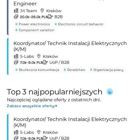
Engineer
Jit Team
Kraków
B2B
20.0k–26.0k PLN
#
Power electronics
#
Electronic circuit behavior
#
Component variation
Koordynator/ Technik Instalacji Elektrycznych
(K/M)
S-Labs
Kraków
UoP
/ B2B
7.0k–9.0k PLN
#
Skuteczna komunikacja
#
Doradztwo
#
Organizacja pracy
Top 3 najpopularniejszych
Najczęściej oglądane oferty z ostatnich dni.
Zobacz wszystkie oferty
Koordynator/ Technik Instalacji Elektrycznych
(K/M)
S-Labs
Kraków
UoP
/ B2B
7.0k–9.0k PLN