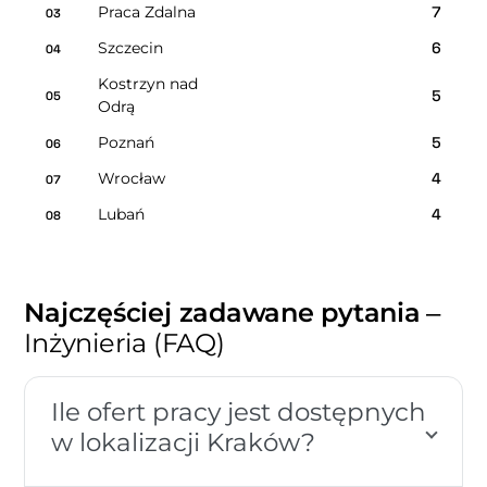
Praca Zdalna
7
03
Szczecin
6
04
Kostrzyn nad
5
05
Odrą
Poznań
5
06
Wrocław
4
07
Lubań
4
08
Najczęściej zadawane pytania
–
Inżynieria (FAQ)
Ile ofert pracy jest dostępnych
w lokalizacji Kraków?