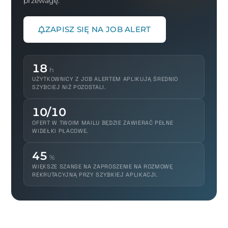
przewagę.
ZAPISZ SIĘ NA JOB ALERT
18
h
UŻYTKOWNICY Z JOB ALERTEM APLIKUJĄ ŚREDNIO
SZYBCIEJ NIŻ POZOSTALI.
10/10
OFERT W TWOIM MAILU BĘDZIE ZAWIERAĆ PEŁNE
WIDEŁKI PŁACOWE.
45
%
WIĘKSZE SZANSE NA ZAPROSZENIE NA ROZMOWĘ
REKRUTACYJNĄ PRZY SZYBKIEJ APLIKACJI.