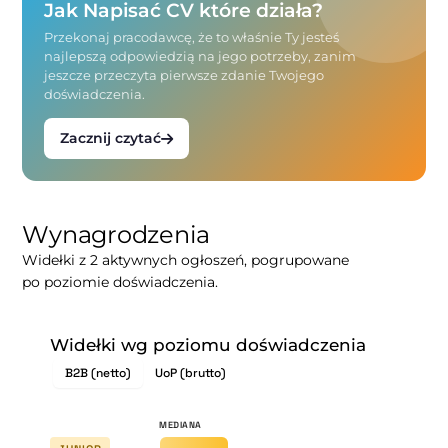
Jak Napisać CV które działa?
Przekonaj pracodawcę, że to właśnie Ty jesteś
najlepszą odpowiedzią na jego potrzeby, zanim
jeszcze przeczyta pierwsze zdanie Twojego
doświadczenia.
Zacznij czytać
Wynagrodzenia
Widełki z 2 aktywnych ogłoszeń, pogrupowane
po poziomie doświadczenia.
Widełki wg poziomu doświadczenia
B2B (netto)
UoP (brutto)