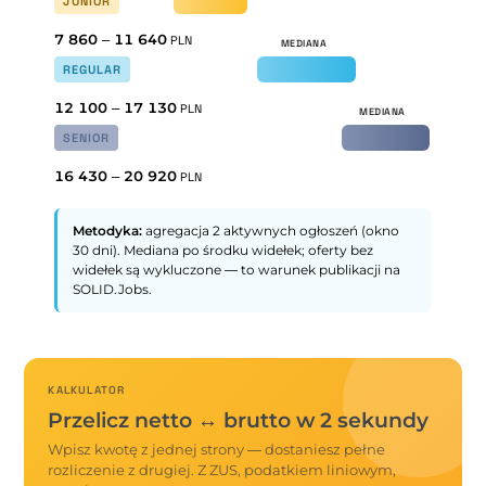
JUNIOR
7 860
–
11 640
PLN
REGULAR
12 100
–
17 130
PLN
SENIOR
16 430
–
20 920
PLN
Metodyka:
agregacja 2 aktywnych ogłoszeń (okno
30 dni). Mediana po środku widełek; oferty bez
widełek są wykluczone — to warunek publikacji na
SOLID.Jobs.
KALKULATOR
Przelicz netto ↔ brutto w 2 sekundy
Wpisz kwotę z jednej strony — dostaniesz pełne
rozliczenie z drugiej. Z ZUS, podatkiem liniowym,