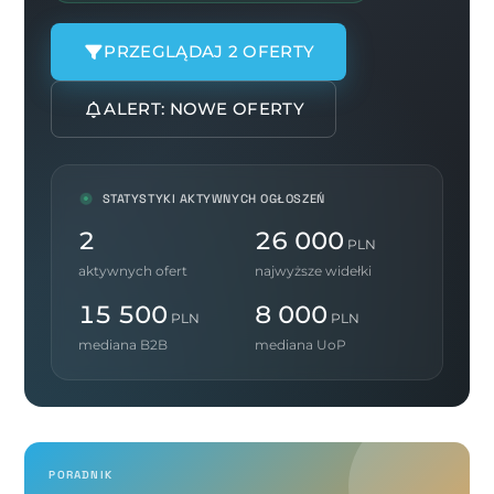
PRZEGLĄDAJ 2 OFERTY
ALERT: NOWE OFERTY
STATYSTYKI AKTYWNYCH OGŁOSZEŃ
2
26 000
PLN
aktywnych ofert
najwyższe widełki
15 500
8 000
PLN
PLN
mediana B2B
mediana UoP
PORADNIK