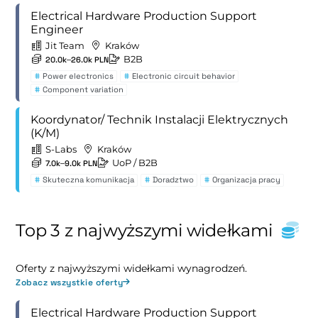
Electrical Hardware Production Support
Engineer
Jit Team
Kraków
B2B
20.0k–26.0k PLN
#
Power electronics
#
Electronic circuit behavior
#
Component variation
Koordynator/ Technik Instalacji Elektrycznych
(K/M)
S-Labs
Kraków
UoP
/ B2B
7.0k–9.0k PLN
#
Skuteczna komunikacja
#
Doradztwo
#
Organizacja pracy
Top 3 z najwyższymi widełkami
Oferty z najwyższymi widełkami wynagrodzeń.
Zobacz wszystkie oferty
Electrical Hardware Production Support