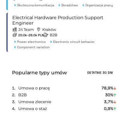
#
Skuteczna komunikacja
#
Doradztwo
#
Organizacja pracy
Electrical Hardware Production Support
Engineer
Jit Team
Kraków
B2B
20.0k–26.0k PLN
#
Power electronics
#
Electronic circuit behavior
#
Component variation
Popularne typy umów
OSTATNIE 30 DNI
Umowa o pracę
78,9%
B2B
30%
Umowa zlecenie
3,7%
Umowa o staż
0,9%