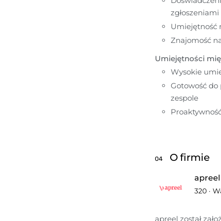
Doświadczeni
zgłoszeniami 
Umiejętność 
Znajomość nar
Umiejętności mię
Wysokie umie
Gotowość do 
zespole
Proaktywność
O firmie
04
apreel
320
·
W
apreel został zało