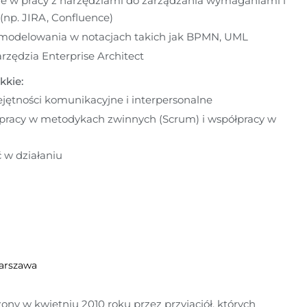
e w pracy z narzędziami do zarządzania wymaganiami i 
(np. JIRA, Confluence)
modelowania w notacjach takich jak BPMN, UML
zędzia Enterprise Architect
kkie:
jętności komunikacyjne i interpersonalne
pracy w metodykach zwinnych (Scrum) i współpracy w 
 w działaniu
arszawa
żony w kwietniu 2010 roku przez przyjaciół, których 