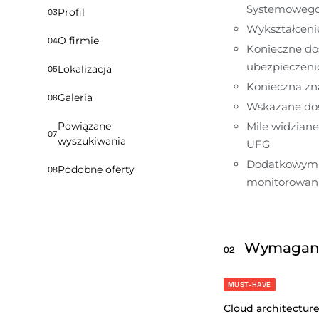
Systemoweg
Profil
03
Wykształceni
O firmie
04
Konieczne doś
ubezpieczeni
Lokalizacja
05
Konieczna zna
Galeria
06
Wskazane doś
Powiązane
Mile widziane
07
wyszukiwania
UFG
Dodatkowym a
Podobne oferty
08
monitorowania
Wymagan
02
MUST-HAVE
Cloud architectur