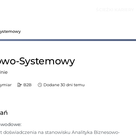
ŚCIEŻKI KARIERY
Systemowy
sowo-Systemowy
lnie
wymiar
B2B
Dodane 30 dni temu
dań
awodowe:
t doświadczenia na stanowisku Analityka Biznesowo-