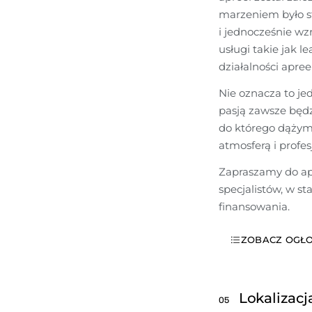
marzeniem było st
i jednocześnie wzr
usługi takie jak l
działalności apreel
Nie oznacza to jed
pasją zawsze będz
do którego dążymy
atmosferą i profe
Zapraszamy do apl
specjalistów, w s
finansowania.
ZOBACZ OGŁO
Lokalizacj
05