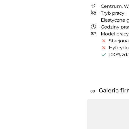
Centrum, W
Tryb pracy:
Elastyczne 
Godziny prac
Model pracy
Stacjona
Hybryd
100% zda
Galeria fi
06