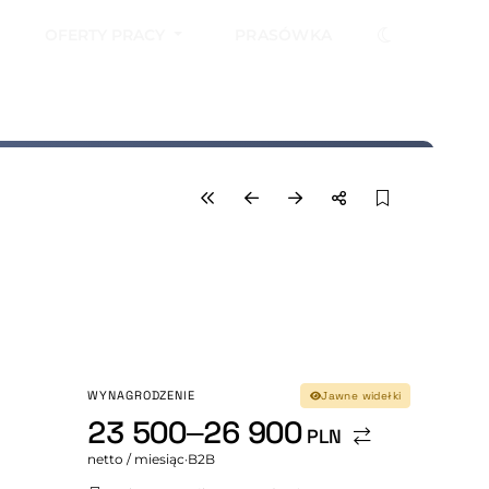
OFERTY PRACY
PRASÓWKA
WYNAGRODZENIE
Jawne widełki
23 500–26 900
PLN
netto / miesiąc
·
B2B