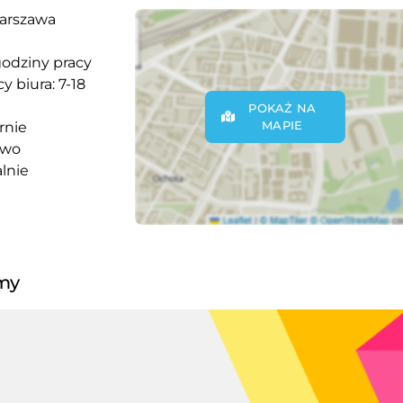
arszawa
godziny pracy
y biura: 7-18
POKAŻ NA
MAPIE
rnie
owo
lnie
rmy