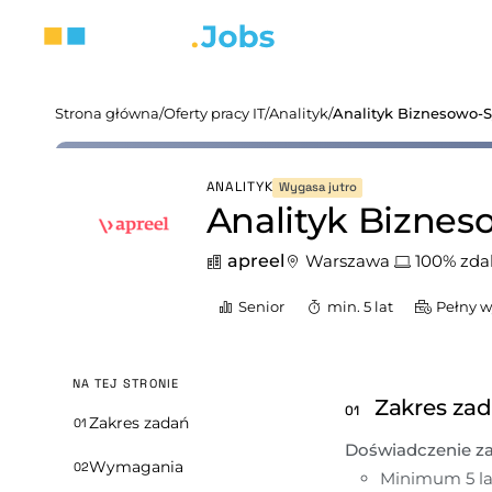
Strona główna
/
Oferty pracy IT
/
Analityk
/
Analityk Biznesowo-
ANALITYK
Wygasa jutro
Analityk Bizne
apreel
Warszawa
100% zda
Senior
min. 5 lat
Pełny 
NA TEJ STRONIE
Zakres za
01
Zakres zadań
01
Doświadczenie z
Wymagania
02
Minimum 5 la