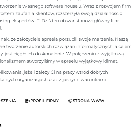
worzenie własnego software house'u. Wraz z rozwojem firmy
ostem zaufania klientów, rozszerzyła swoją działalność o 
easing ekspertów IT. Dziś ten obszar stanowi główny filar 
. 
nak, że założyciele apreela porzucili swoje marzenia. Naszą 
ie tworzenie autorskich rozwiązań informatycznych, a celem,
, jest ciągłe ich doskonalenie. W połączeniu z wyjątkową 
sjonalizmem stworzyliśmy w apreelu wyjątkowy klimat. 
ikowania, jeżeli zależy Ci na pracy wśród dobrych 
tabilnych organizacjach oraz z jasnymi warunkami 
SZENIA
PROFIL FIRMY
STRONA WWW
a