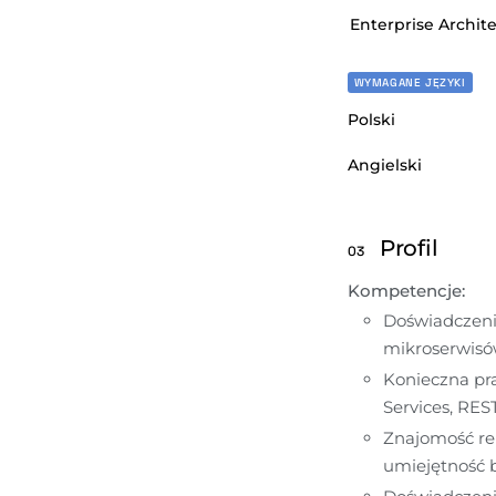
Enterprise Archite
WYMAGANE JĘZYKI
Polski
Angielski
Profil
03
Kompetencje:
Doświadczeni
mikroserwis
Konieczna pra
Services, RES
Znajomość rel
umiejętność