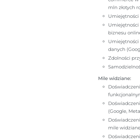
mln złotych r
Umiejętności
Umiejętności 
biznesu onlin
Umiejętności 
danych (Google
Zdolności prz
Samodzielnośc
Mile widziane:
Doświadczenie
funkcjonalnym
Doświadczeni
(Google, Meta
Doświadczenie
mile widzian
Doświadczeni