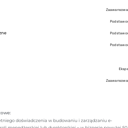
Zaawansowa
Podstawo
czne
Podstawo
Podstawo
Eksp
Zaawansowa
zowe:
tniego doświadczenia w budowaniu i zarządzaniu e-
li menedżerskiej lub dyrektorskiej – w biznesie powyżej 50 