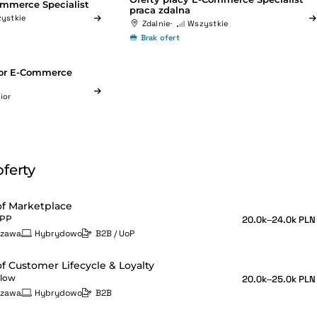
ommerce Specialist
praca zdalna
ystkie
Zdalnie
Wszystkie
Brak ofert
ior E-Commerce
ior
ferty
f Marketplace
APP
20.0k–24.0k PLN
szawa
Hybrydowo
B2B / UoP
f Customer Lifecycle & Loyalty
Flow
20.0k–25.0k PLN
szawa
Hybrydowo
B2B