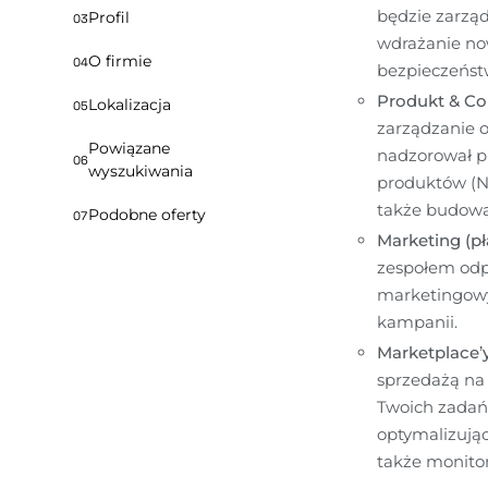
będzie zarząd
Profil
03
wdrażanie now
O firmie
04
bezpieczeńst
Produkt & Co
Lokalizacja
05
zarządzanie o
Powiązane
nadzorował p
06
wyszukiwania
produktów (N
także budową 
Podobne oferty
07
Marketing (pła
zespołem odp
marketingowyc
kampanii.
Marketplace’y
sprzedażą na 
Twoich zadań
optymalizując
także monitor