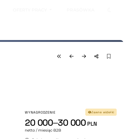
OFERTY PRACY
PRASÓWKA
WYNAGRODZENIE
Jawne widełki
20 000–30 000
PLN
netto / miesiąc
·
B2B