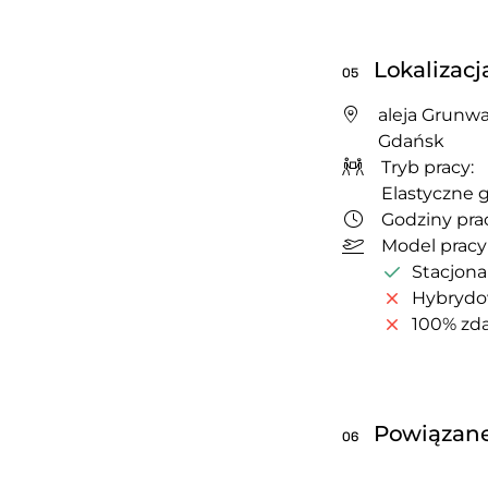
Lokalizacj
05
aleja Grunwa
Gdańsk
Tryb pracy:
Elastyczne 
Godziny prac
Model pracy
Stacjona
Hybryd
100% zda
Powiązane
06