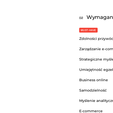
Wymagan
02
MUST-HAVE
Zdolności przywó
Zarządzanie e-co
Strategiczne myśl
Umiejętność egzek
Business online
Samodzielność
Myślenie analitycz
E-commerce