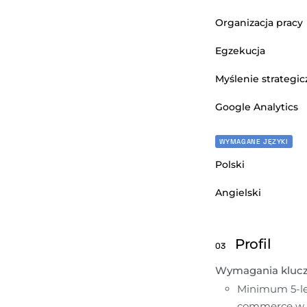
Organizacja pracy
Egzekucja
Myślenie strategi
Google Analytics
WYMAGANE JĘZYKI
Polski
Angielski
Profil
03
Wymagania kluc
Minimum 5-le
commerce w ro