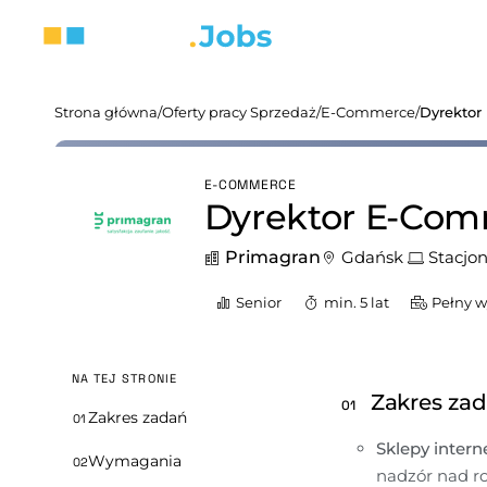
Strona główna
/
Oferty pracy Sprzedaż
/
E-Commerce
/
Dyrektor
E-COMMERCE
Dyrektor E-Com
Primagran
Gdańsk
Stacjon
Senior
min. 5 lat
Pełny 
NA TEJ STRONIE
Zakres za
01
Zakres zadań
01
Sklepy intern
Wymagania
02
nadzór nad r