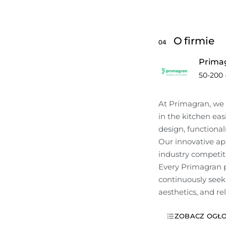
O firmie
04
Prima
50-200
At Primagran, we 
in the kitchen ea
design, functional
Our innovative ap
industry competiti
Every Primagran pr
continuously seek
aesthetics, and rel
ZOBACZ OGŁO