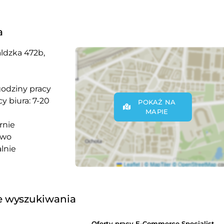
a
ldzka 472b,
godziny pracy
y biura: 7-20
POKAŻ NA
MAPIE
rnie
owo
lnie
 wyszukiwania
Oferty pracy E-Commerce Specialist