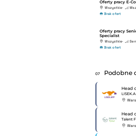
Oferty pracy E-C
Wszystkie
Wsz
Brak ofert
Oferty pracy Sen
Specialist
Wszystkie
Sen
Brak ofert
Podobne o
07
Head o
LISEK.
War
Head o
Talent 
War