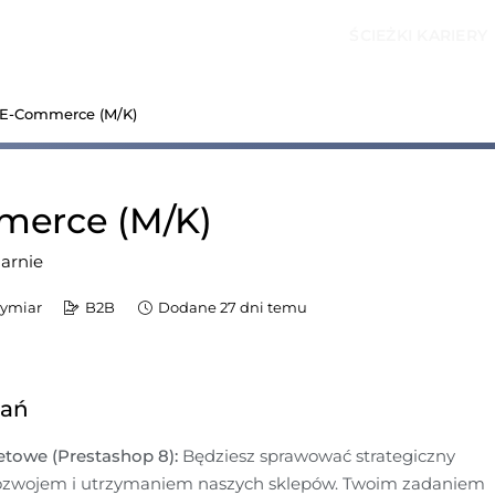
ŚCIEŻKI KARIERY
 E-Commerce (M/K)
merce (M/K)
arnie
wymiar
B2B
Dodane 27 dni temu
dań
etowe (Prestashop 8):
 Będziesz sprawować strategiczny 
ozwojem i utrzymaniem naszych sklepów. Twoim zadaniem 