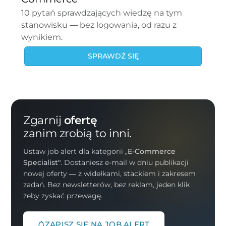
10 pytań sprawdzających wiedzę na tym
stanowisku — bez logowania, od razu z
wynikiem.
SPRAWDŹ SIĘ
Zgarnij
ofertę
zanim zrobią to inni.
Ustaw job alert dla kategorii
„E-Commerce
Specialist"
. Dostaniesz e-mail w dniu publikacji
nowej oferty — z widełkami, stackiem i zakresem
zadań. Bez newsletterów, bez reklam, jeden klik
żeby zyskać przewagę.
ZAPISZ SIĘ NA JOB ALERT