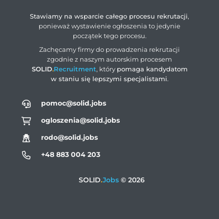
Stawiamy na wsparcie całego procesu rekrutacji
,
ponieważ wystawienie ogłoszenia to jedynie
początek tego procesu.
Zachęcamy firmy do prowadzenia rekrutacji
zgodnie z naszym autorskim procesem
SOLID
.
Recruitment
, który
pomaga kandydatom
w staniu się lepszymi specjalistami
.
pomoc@solid.jobs
ogloszenia@solid.jobs
rodo@solid.jobs
+48 883 004 203
SOLID
.
Jobs
© 2026