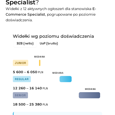
Specialist
?
Widełki z 12 aktywnych ogłoszeń dla stanowiska
E-
Commerce Specialist
, pogrupowane po poziomie
doświadczenia.
Widełki wg poziomu doświadczenia
B2B (netto)
UoP (brutto)
JUNIOR
5 600
–
6 050
PLN
REGULAR
12 260
–
16 140
PLN
SENIOR
18 500
–
25 380
PLN