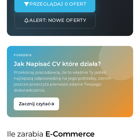
PRZEGLĄDAJ 0 OFERT
ALERT: NOWE OFERTY
PORADNIK
Jak Napisać CV które działa?
Przekonaj pracodawcę, że to właśnie Ty jesteś
najlepszą odpowiedzią na jego potrzeby, zanim
jeszcze przeczyta pierwsze zdanie Twojego
doświadczenia.
Zacznij czytać
Ile zarabia
E-Commerce