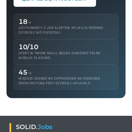
18
h
UŻYTKOWNICY Z JOB ALERTEM APLIKUJĄ ŚREDNIO
SZYBCIEJ NIŻ POZOSTALI.
10/10
OFERT W TWOIM MAILU BĘDZIE ZAWIERAĆ PEŁNE
WIDEŁKI PŁACOWE.
45
%
WIĘKSZE SZANSE NA ZAPROSZENIE NA ROZMOWĘ
REKRUTACYJNĄ PRZY SZYBKIEJ APLIKACJI.
SOLID
.
Jobs