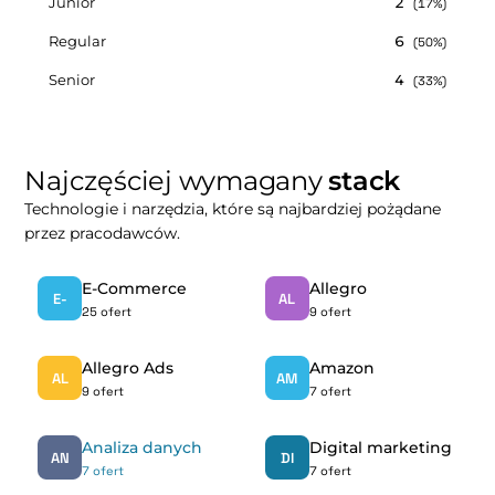
Junior
2
(17%)
Regular
6
(50%)
Senior
4
(33%)
Najczęściej wymagany
stack
Technologie i narzędzia, które są najbardziej pożądane
przez pracodawców.
E-Commerce
Allegro
E-
AL
25 ofert
9 ofert
Allegro Ads
Amazon
AL
AM
9 ofert
7 ofert
Analiza danych
Digital marketing
AN
DI
7 ofert
7 ofert