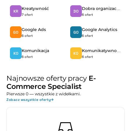
Kreatywność
Dobra organizacja pracy
KR
DO
7 ofert
6 ofert
Google Ads
Google Analytics
GO
GO
6 ofert
6 ofert
Komunikacja
Komunikatywność
KO
KO
6 ofert
6 ofert
Najnowsze oferty pracy
E-
Commerce Specialist
Pierwsze 0 — wszystkie z widełkami.
Zobacz wszystkie oferty