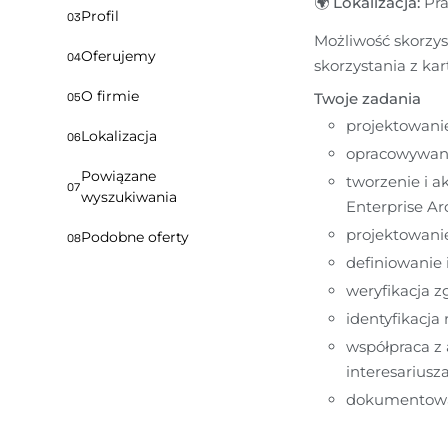
🌍
 Lokalizacja:
 Pr
Profil
03
Możliwość skorzys
Oferujemy
04
skorzystania z kar
O firmie
Twoje zadania
05
projektowanie
Lokalizacja
06
opracowywanie
Powiązane
tworzenie i a
07
wyszukiwania
Enterprise Arc
projektowani
Podobne oferty
08
definiowanie 
weryfikacja 
identyfikacja
współpraca z 
interesariusz
dokumentowani