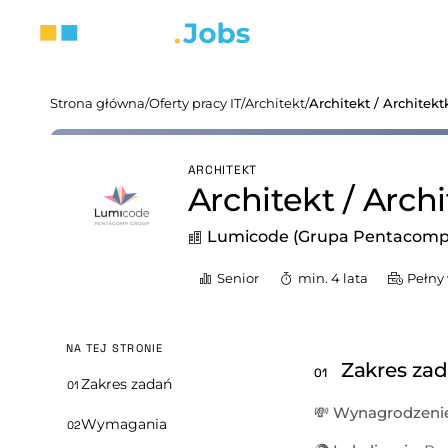
Strona główna
/
Oferty pracy IT
/
Architekt
/
Architekt / Architekt
ARCHITEKT
Architekt / Archi
Lumicode (Grupa Pentacomp
Senior
min. 4 lata
Pełny
NA TEJ STRONIE
Zakres za
01
Zakres zadań
01
💸
 Wynagrodzenie
Wymagania
02