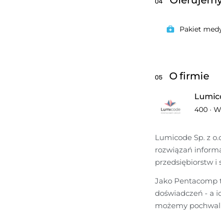
04
Pakiet med
O firmie
05
Lumic
400
·
W
Lumicode Sp. z o.
rozwiązań informa
przedsiębiorstw i 
Jako Pentacomp tw
doświadczeń - a i
możemy pochwalić