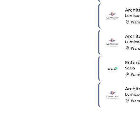
Archit
Lumico
War
Archit
Lumico
War
Enterp
Scalo
War
Archit
Lumico
War