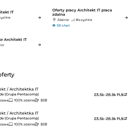
Oferty pracy Architekt IT praca
itekt IT
zdalna
ystkie
Zdalnie
Wszystkie
53 ofert
r Architekt IT
ior
ferty
ekt / Architektka IT
de (Grupa Pentacomp)
23.5k–26.9k PLN
szawa
100% zdalnie
B2B
ekt / Architektka IT
de (Grupa Pentacomp)
23.5k–26.9k PLN
szawa
100% zdalnie
B2B