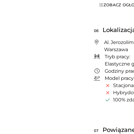
ZOBACZ OGŁO
Lokalizacj
06
Al. Jerozolim
Warszawa
Tryb pracy:
Elastyczne 
Godziny prac
Model pracy
Stacjona
Hybryd
100% zda
Powiązane
07