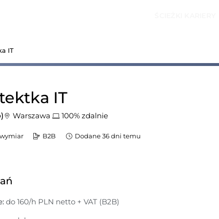
ŚCIEŻKI KARIERY
ka IT
tektka IT
)
Warszawa
100% zdalnie
 wymiar
B2B
Dodane 36 dni temu
dań
:
 do 160/h PLN netto + VAT (B2B)