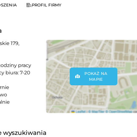
SZENIA
PROFIL FIRMY
a
skie 179,
godziny pracy
y biura: 7-20
POKAŻ NA
MAPIE
rnie
owo
lnie
 wyszukiwania