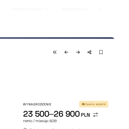
OFERTY PRACY
PRASÓWKA
WYNAGRODZENIE
Jawne widełki
23 500–26 900
PLN
netto / miesiąc
·
B2B