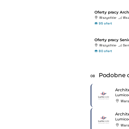
Oferty pracy Arch
Wszystkie
Wsz
95 ofert
Oferty pracy Senio
Wszystkie
Sen
80 ofert
Podobne o
08
Archit
Lumico
War
Archit
Lumico
War