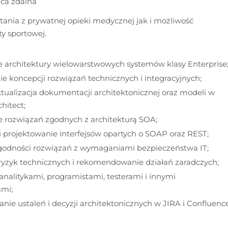
aca zdalna
tania z prywatnej opieki medycznej jak i możliwość 
ty sportowej.
 architektury wielowarstwowych systemów klasy Enterprise
 koncepcji rozwiązań technicznych i integracyjnych;
ktualizacja dokumentacji architektonicznej oraz modeli w 
hitect;
e rozwiązań zgodnych z architekturą SOA;
i projektowanie interfejsów opartych o SOAP oraz REST;
zgodności rozwiązań z wymaganiami bezpieczeństwa IT;
 ryzyk technicznych i rekomendowanie działań zaradczych;
analitykami, programistami, testerami i innymi 
ami;
e ustaleń i decyzji architektonicznych w JIRA i Confluence