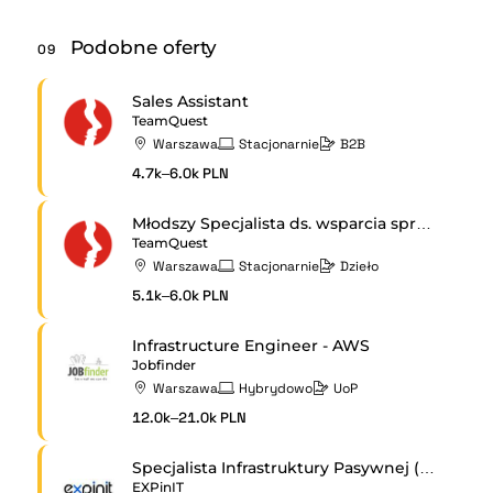
Podobne oferty
09
Sales Assistant
TeamQuest
Warszawa
Stacjonarnie
B2B
4.7k–6.0k PLN
Młodszy Specjalista ds. wsparcia sprzedaży
TeamQuest
Warszawa
Stacjonarnie
Dzieło
5.1k–6.0k PLN
Infrastructure Engineer - AWS
Jobfinder
Warszawa
Hybrydowo
UoP
12.0k–21.0k PLN
Specjalista Infrastruktury Pasywnej (UPS)
EXPinIT