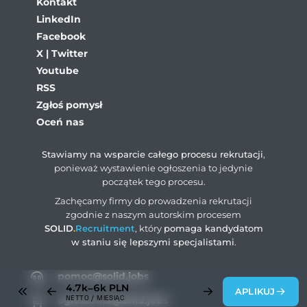
Kontakt
LinkedIn
Facebook
X | Twitter
Youtube
RSS
Zgłoś pomysł
Oceń nas
Stawiamy na wsparcie całego procesu rekrutacji
,
ponieważ wystawienie ogłoszenia to jedynie
początek tego procesu.
Zachęcamy firmy do prowadzenia rekrutacji
zgodnie z naszym autorskim procesem
SOLID
.
Recruitment
, który
pomaga kandydatom
w staniu się lepszymi specjalistami
.
pomoc@solid.jobs
4.7k–6k
PLN
APLIKUJ
NETTO / MIESIĄC
ogloszenia@solid.jobs