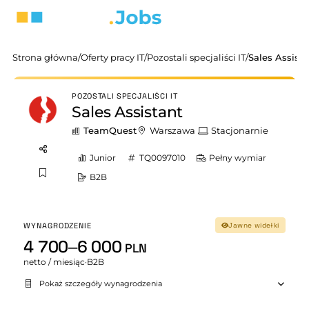
Strona główna
/
Oferty pracy IT
/
Pozostali specjaliści IT
/
Sales Assista
POZOSTALI SPECJALIŚCI IT
Sales Assistant
TeamQuest
Warszawa
Stacjonarnie
Junior
TQ0097010
Pełny wymiar
B2B
WYNAGRODZENIE
Jawne widełki
4 700–6 000
PLN
netto / miesiąc
·
B2B
Pokaż szczegóły wynagrodzenia