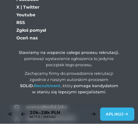
X | Twitter
Youtube
RSS
Zgłoś pomysł
Oceń nas
Stawiamy na wsparcie całego procesu rekrutacji
,
ponieważ wystawienie ogłoszenia to jedynie
początek tego procesu.
Zachęcamy firmy do prowadzenia rekrutacji
zgodnie z naszym autorskim procesem
SOLID
.
Recruitment
, który
pomaga kandydatom
w staniu się lepszymi specjalistami
.
pomoc@solid.jobs
20k–28k
PLN
APLIKUJ
NETTO / MIESIĄC
ogloszenia@solid.jobs
rodo@solid.jobs