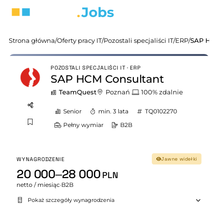
Strona główna
/
Oferty pracy IT
/
Pozostali specjaliści IT
/
ERP
/
SAP HCM
POZOSTALI SPECJALIŚCI IT · ERP
SAP HCM Consultant
TeamQuest
Poznań
100% zdalnie
Senior
min. 3 lata
TQ0102270
Pełny wymiar
B2B
WYNAGRODZENIE
Jawne widełki
20 000–28 000
PLN
netto / miesiąc
·
B2B
Pokaż szczegóły wynagrodzenia