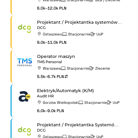
6.0k–12.0k PLN
Projektant / Projektantka systemów testowych
DCG
Ostaszewo
Stacjonarnie
UoP
9.0k–11.0k PLN
Operator maszyn
TMS Personal
Warszawa
Stacjonarnie
Zlecenie
5.5k–6.7k PLN
Elektryk/Automatyk (K/M)
Audit HR
Gorzów Wielkopolski
Stacjonarnie
UoP
6.0k–9.0k PLN
Projektant / Projektantka Systemów Testowych
DCG
Ostaszewo
Stacjonarnie
UoP