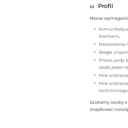
Profil
03
Nasze wymagania
Komunikatywn
klientami,
Nastawienie n
Biegła znajom
Prawo jazdy k
około jeden r
Mile widziana
Mile widziana
technicznego
Szukamy osoby z po
znajdować rozwiąz