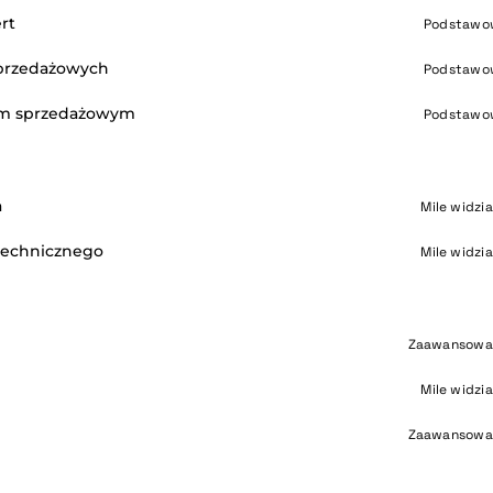
rt
Podstawo
sprzedażowych
Podstawo
iem sprzedażowym
Podstawo
a
Mile widzi
technicznego
Mile widzi
Zaawansowa
Mile widzi
Zaawansowa