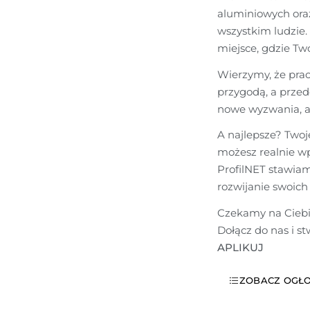
aluminiowych oraz 
wszystkim ludzie.
miejsce, gdzie Two
Wierzymy, że prac
przygodą, a przed
nowe wyzwania, a
A najlepsze? Twoj
możesz realnie wpł
ProfilNET stawiamy
rozwijanie swoich 
Czekamy na Ciebie,
APLIKUJ
ZOBACZ OGŁO