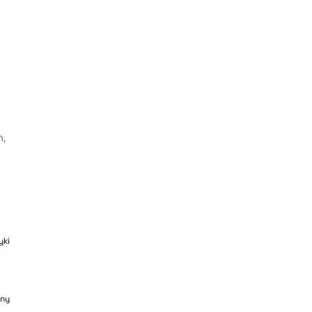
,
yki
ny