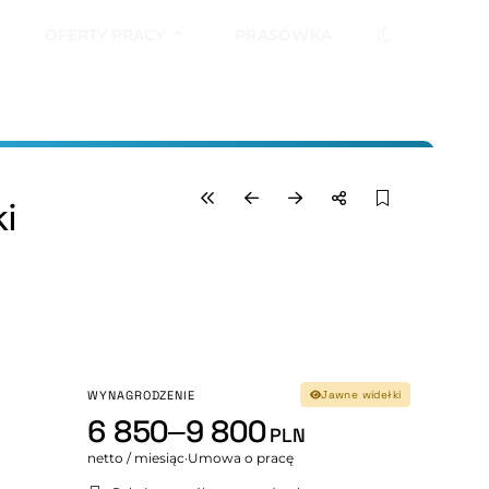
OFERTY PRACY
PRASÓWKA
i
WYNAGRODZENIE
Jawne widełki
6 850–9 800
PLN
netto / miesiąc
·
Umowa o pracę