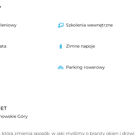
y
oleniowy
Szkolenia wewnętrzne
ata
Zimne napoje
Parking rowerowy
NET
nowskie Góry
, która zmienia sposób, w jaki myślimy o branży okien i drzwi 