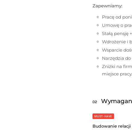
Zapewniamy:
Pracę od poni
Umowę o pra
Stałą pensję +
Wdrożenie i b
Wsparcie dośw
Narzędzia do 
Zniżki na fir
miejsce pracy
Wymagan
02
MUST-HAVE
Budowanie relacji