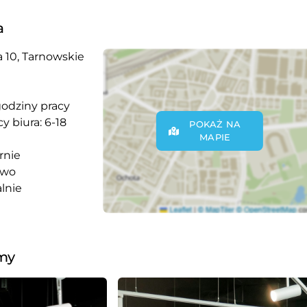
a
 10, Tarnowskie
godziny pracy
y biura: 6-18
POKAŻ NA
MAPIE
rnie
owo
lnie
rmy