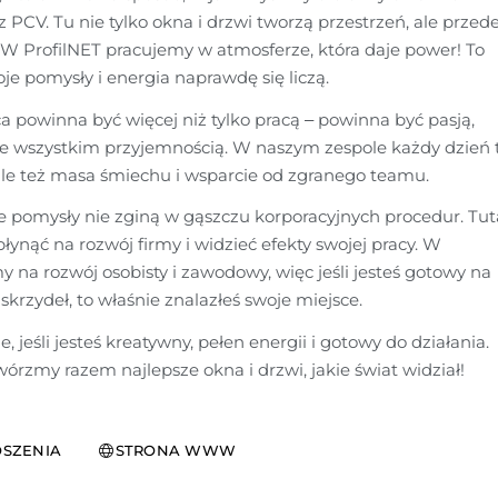
PCV. Tu nie tylko okna i drzwi tworzą przestrzeń, ale przede
 W ProfilNET pracujemy w atmosferze, która daje power! To 
je pomysły i energia naprawdę się liczą.
a powinna być więcej niż tylko pracą – powinna być pasją, 
e wszystkim przyjemnością. W naszym zespole każdy dzień t
le też masa śmiechu i wsparcie od zgranego teamu.
e pomysły nie zginą w gąszczu korporacyjnych procedur. Tuta
ynąć na rozwój firmy i widzieć efekty swojej pracy. W 
 na rozwój osobisty i zawodowy, więc jeśli jesteś gotowy na 
skrzydeł, to właśnie znalazłeś swoje miejsce.
 jeśli jesteś kreatywny, pełen energii i gotowy do działania. 
Dołącz do nas i stwórzmy razem najlepsze okna i drzwi, jakie świat widział! 
SZENIA
STRONA WWW