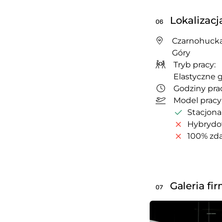
Lokalizacj
06
Czarnohucka
Góry
Tryb pracy:
Elastyczne 
Godziny prac
Model pracy
Stacjona
Hybryd
100% zda
Galeria fi
07