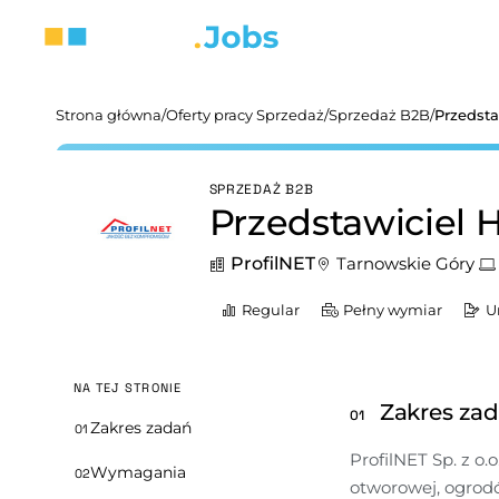
Strona główna
/
Oferty pracy Sprzedaż
/
Sprzedaż B2B
/
Przedsta
SPRZEDAŻ B2B
Przedstawiciel 
ProfilNET
Tarnowskie Góry
Regular
Pełny wymiar
U
NA TEJ STRONIE
Zakres za
01
Zakres zadań
01
ProfilNET Sp. z o.o
Wymagania
02
otworowej, ogrodó