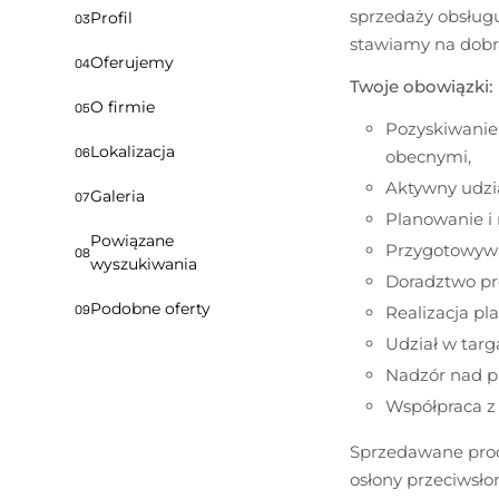
sprzedaży obsługu
Profil
03
stawiamy na dobrą
Oferujemy
04
Twoje obowiązki:
O firmie
05
Pozyskiwanie 
Lokalizacja
06
obecnymi,
Aktywny udzi
Galeria
07
Planowanie i 
Powiązane
Przygotowywa
08
wyszukiwania
Doradztwo pr
Podobne oferty
09
Realizacja p
Udział w tar
Nadzór nad pr
Współpraca z 
Sprzedawane produ
osłony przeciwsł