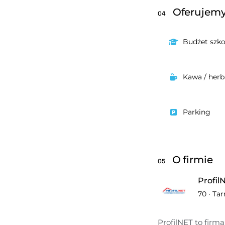
Oferujem
04
Budżet szk
Kawa / herb
Parking
O firmie
05
Profil
70
·
Tar
ProfilNET to firma