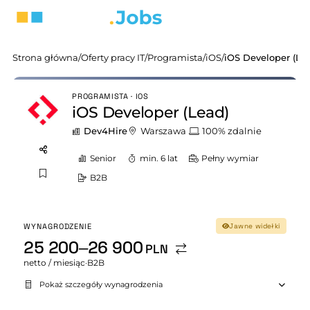
Strona główna
/
Oferty pracy IT
/
Programista
/
iOS
/
iOS Developer (Le
PROGRAMISTA · IOS
iOS Developer (Lead)
Dev4Hire
Warszawa
100% zdalnie
Senior
min. 6 lat
Pełny wymiar
B2B
WYNAGRODZENIE
Jawne widełki
25 200–26 900
PLN
netto / miesiąc
·
B2B
Pokaż szczegóły wynagrodzenia