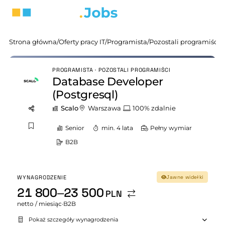
Strona główna
/
Oferty pracy IT
/
Programista
/
Pozostali programiści
/
PROGRAMISTA · POZOSTALI PROGRAMIŚCI
Database Developer
(Postgresql)
Scalo
Warszawa
100% zdalnie
Senior
min. 4 lata
Pełny wymiar
B2B
WYNAGRODZENIE
Jawne widełki
21 800–23 500
PLN
netto / miesiąc
·
B2B
Pokaż szczegóły wynagrodzenia