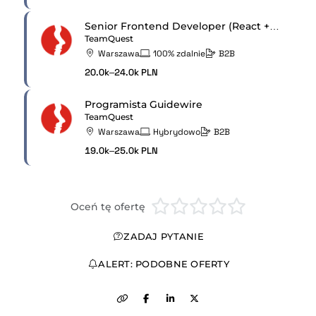
Senior Frontend Developer (React + React Native)
TeamQuest
Warszawa
100% zdalnie
B2B
20.0k–24.0k PLN
Programista Guidewire
TeamQuest
Warszawa
Hybrydowo
B2B
19.0k–25.0k PLN
Oceń tę ofertę
ZADAJ PYTANIE
ALERT: PODOBNE OFERTY