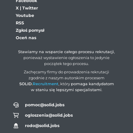
Facebook
X | Twitter
Youtube
RSS
Zgłoś pomysł
Oceń nas
Stawiamy na wsparcie całego procesu rekrutacji
,
ponieważ wystawienie ogłoszenia to jedynie
początek tego procesu.
Zachęcamy firmy do prowadzenia rekrutacji
zgodnie z naszym autorskim procesem
SOLID
.
Recruitment
, który
pomaga kandydatom
w staniu się lepszymi specjalistami
.
pomoc@solid.jobs
ogloszenia@solid.jobs
rodo@solid.jobs