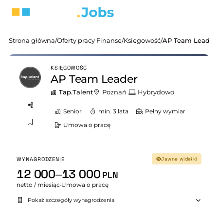
Strona główna
/
Oferty pracy Finanse
/
Księgowość
/
AP Team Leader
KSIĘGOWOŚĆ
AP Team Leader
Tap.Talent
Poznań
Hybrydowo
Senior
min. 3 lata
Pełny wymiar
Umowa o pracę
WYNAGRODZENIE
Jawne widełki
12 000–13 000
PLN
netto / miesiąc
·
Umowa o pracę
Pokaż szczegóły wynagrodzenia