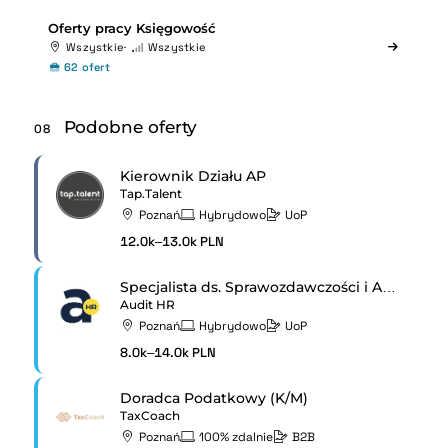
Oferty pracy Księgowość
Wszystkie
Wszystkie
62 ofert
Podobne oferty
08
Kierownik Działu AP
Tap.Talent
Poznań
Hybrydowo
UoP
12.0k–13.0k PLN
Specjalista ds. Sprawozdawczości i Analiz w Grupie Kapitałowej (K/M)
Audit HR
Poznań
Hybrydowo
UoP
8.0k–14.0k PLN
Doradca Podatkowy (K/M)
TaxCoach
Poznań
100% zdalnie
B2B