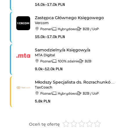
14.0k–17.0k PLN
Zastępca Głównego Księgowego
Vercom
Poznań
Hybrydowo
B2B / UoP
15.0k–17.0k PLN
Samodzielny/a Księgowy/a
MTA Digital
Poznań
100% zdalnie
B2B
9.0k–12.0k PLN
Młodszy Specjalista ds. Rozrachunków (K/M)
TaxCoach
Poznań
Hybrydowo
B2B / UoP
5.8k PLN
Oceń tę ofertę