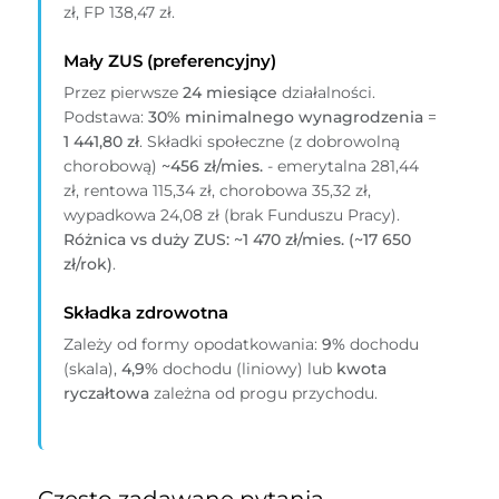
zł, FP 138,47 zł.
Mały ZUS (preferencyjny)
Przez pierwsze
24 miesiące
działalności.
Podstawa:
30% minimalnego wynagrodzenia
=
1 441,80 zł
. Składki społeczne (z dobrowolną
chorobową)
~456 zł/mies.
- emerytalna 281,44
zł, rentowa 115,34 zł, chorobowa 35,32 zł,
wypadkowa 24,08 zł (brak Funduszu Pracy).
Różnica vs duży ZUS: ~1 470 zł/mies. (~17 650
zł/rok)
.
Składka zdrowotna
Zależy od formy opodatkowania:
9%
dochodu
(skala),
4,9%
dochodu (liniowy) lub
kwota
ryczałtowa
zależna od progu przychodu.