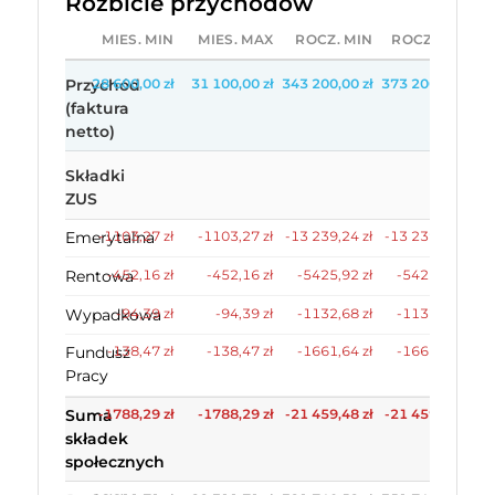
Rozbicie przychodów
MIES. MIN
MIES. MAX
ROCZ. MIN
ROCZ. MAX
Przychód
28 600,00 zł
31 100,00 zł
343 200,00 zł
373 200,00 zł
(faktura
netto)
Składki
ZUS
Emerytalna
-1103,27 zł
-1103,27 zł
-13 239,24 zł
-13 239,24 zł
Rentowa
-452,16 zł
-452,16 zł
-5425,92 zł
-5425,92 zł
Wypadkowa
-94,39 zł
-94,39 zł
-1132,68 zł
-1132,68 zł
Fundusz
-138,47 zł
-138,47 zł
-1661,64 zł
-1661,64 zł
Pracy
Suma
-1788,29 zł
-1788,29 zł
-21 459,48 zł
-21 459,48 zł
składek
społecznych