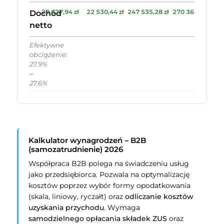
20 627,94 zł
22 530,44 zł
247 535,28 zł
270 365,28 zł
Dochód
netto
Efektywne
obciążenie:
27.9%
–
27.6%
Kalkulator wynagrodzeń – B2B
(samozatrudnienie) 2026
Współpraca B2B polega na świadczeniu usług
jako przedsiębiorca. Pozwala na optymalizację
kosztów poprzez wybór formy opodatkowania
(skala, liniowy, ryczałt) oraz
odliczanie kosztów
uzyskania przychodu
. Wymaga
samodzielnego opłacania składek ZUS
oraz