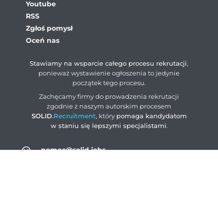
Youtube
RSS
Zgłoś pomysł
Oceń nas
Stawiamy na wsparcie całego procesu rekrutacji
,
ponieważ wystawienie ogłoszenia to jedynie
początek tego procesu.
Zachęcamy firmy do prowadzenia rekrutacji
zgodnie z naszym autorskim procesem
SOLID
.
Recruitment
, który
pomaga kandydatom
w staniu się lepszymi specjalistami
.
pomoc@solid.jobs
ogloszenia@solid.jobs
rodo@solid.jobs
+48 883 004 203