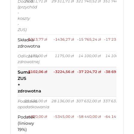
26 811,71 zł
29 311,71 zł
321 740,52 zł
351 740,52 zł
Dochód
(przychód
-
koszty
-
ZUS)
Składka
-1313,77 zł
-1436,27 zł
-15 765,24 zł
-17 235,24 zł
zdrowotna
1175,00 zł
1175,00 zł
14 100,00 zł
14 100,00 zł
Odliczenie
zdrowotnej
Suma
-3102,06 zł
-3224,56 zł
-37 224,72 zł
-38 694,72 zł
ZUS
+
zdrowotna
25 636,00 zł
28 136,00 zł
307 632,00 zł
337 632,00 zł
Podstawa
opodatkowania
Podatek
-4870,00 zł
-5345,00 zł
-58 440,00 zł
-64 140,00 zł
(liniowy
19%)