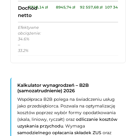
7713,14 zł
8945,74 zł
92 557,68 zł
107 348,88 zł
Dochód
netto
Efektywne
obciążenie:
34.6%
–
33.2%
Kalkulator wynagrodzeń – B2B
(samozatrudnienie) 2026
Współpraca B2B polega na świadczeniu usług
jako przedsiębiorca. Pozwala na optymalizację
kosztów poprzez wybór formy opodatkowania
(skala, liniowy, ryczałt) oraz
odliczanie kosztów
uzyskania przychodu
. Wymaga
samodzielnego opłacania składek ZUS
oraz