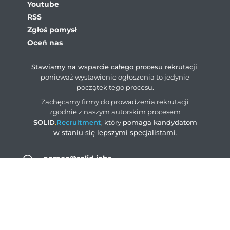
Youtube
RSS
Zgłoś pomysł
Oceń nas
Stawiamy na wsparcie całego procesu rekrutacji
,
ponieważ wystawienie ogłoszenia to jedynie
początek tego procesu.
Zachęcamy firmy do prowadzenia rekrutacji
zgodnie z naszym autorskim procesem
SOLID
.
Recruitment
, który
pomaga kandydatom
w staniu się lepszymi specjalistami
.
pomoc@solid.jobs
ogloszenia@solid.jobs
rodo@solid.jobs
+48 883 004 203