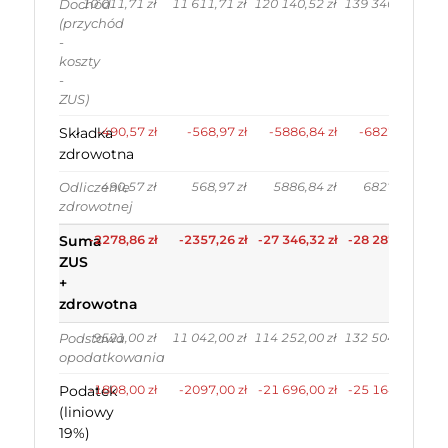
10 011,71 zł
11 611,71 zł
120 140,52 zł
139 340,52 zł
Dochód
(przychód
-
koszty
-
ZUS)
Składka
-490,57 zł
-568,97 zł
-5886,84 zł
-6827,64 zł
zdrowotna
490,57 zł
568,97 zł
5886,84 zł
6827,64 zł
Odliczenie
zdrowotnej
Suma
-2278,86 zł
-2357,26 zł
-27 346,32 zł
-28 287,12 zł
ZUS
+
zdrowotna
9521,00 zł
11 042,00 zł
114 252,00 zł
132 504,00 zł
Podstawa
opodatkowania
Podatek
-1808,00 zł
-2097,00 zł
-21 696,00 zł
-25 164,00 zł
(liniowy
19%)