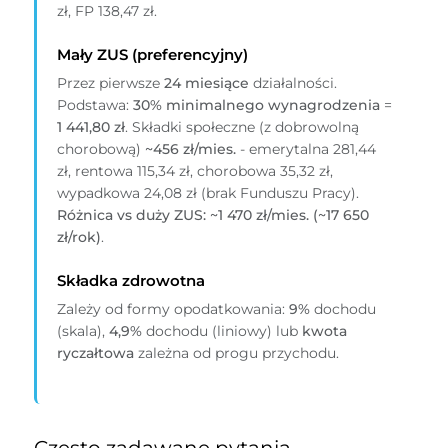
zł, FP 138,47 zł.
Mały ZUS (preferencyjny)
Przez pierwsze
24 miesiące
działalności.
Podstawa:
30% minimalnego wynagrodzenia
=
1 441,80 zł
. Składki społeczne (z dobrowolną
chorobową)
~456 zł/mies.
- emerytalna 281,44
zł, rentowa 115,34 zł, chorobowa 35,32 zł,
wypadkowa 24,08 zł (brak Funduszu Pracy).
Różnica vs duży ZUS: ~1 470 zł/mies. (~17 650
zł/rok)
.
Składka zdrowotna
Zależy od formy opodatkowania:
9%
dochodu
(skala),
4,9%
dochodu (liniowy) lub
kwota
ryczałtowa
zależna od progu przychodu.