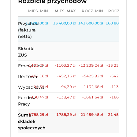
Rozbicie przychodów
MIES. MIN
MIES. MAX
ROCZ. MIN
ROCZ. MAX
Przychód
11 800,00 zł
13 400,00 zł
141 600,00 zł
160 800,00 zł
(faktura
netto)
Składki
ZUS
Emerytalna
-1103,27 zł
-1103,27 zł
-13 239,24 zł
-13 239,24 zł
Rentowa
-452,16 zł
-452,16 zł
-5425,92 zł
-5425,92 zł
Wypadkowa
-94,39 zł
-94,39 zł
-1132,68 zł
-1132,68 zł
Fundusz
-138,47 zł
-138,47 zł
-1661,64 zł
-1661,64 zł
Pracy
Suma
-1788,29 zł
-1788,29 zł
-21 459,48 zł
-21 459,48 zł
składek
społecznych