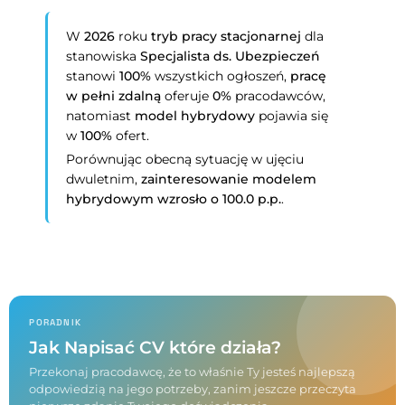
W
2026
roku
tryb pracy stacjonarnej
dla
stanowiska
Specjalista ds. Ubezpieczeń
stanowi
100%
wszystkich ogłoszeń,
pracę
w pełni zdalną
oferuje
0%
pracodawców,
natomiast
model hybrydowy
pojawia się
w
100%
ofert.
Porównując obecną sytuację w ujęciu
dwuletnim,
zainteresowanie modelem
hybrydowym wzrosło o 100.0 p.p.
.
PORADNIK
Jak Napisać CV które działa?
Przekonaj pracodawcę, że to właśnie Ty jesteś najlepszą
odpowiedzią na jego potrzeby, zanim jeszcze przeczyta