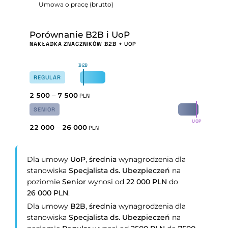
Umowa o pracę (brutto)
Porównanie B2B i UoP
NAKŁADKA ZNACZNIKÓW B2B + UOP
B2B
REGULAR
2 500
–
7 500
PLN
SENIOR
UOP
22 000
–
26 000
PLN
Dla umowy
UoP
,
średnia
wynagrodzenia dla
stanowiska
Specjalista ds. Ubezpieczeń
na
poziomie
Senior
wynosi od
22 000 PLN
do
26 000 PLN
.
Dla umowy
B2B
,
średnia
wynagrodzenia dla
stanowiska
Specjalista ds. Ubezpieczeń
na