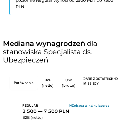
poziomie
Regular
wynosi od
2500 PLN
do
7500
PLN
.
Mediana wynagrodzeń
dla
stanowiska Specjalista ds.
Ubezpieczeń
DANE Z OSTATNICH 12
B2B
UoP
Porównanie
MIESIĘCY
(netto)
(brutto)
REGULAR
Zobacz w kalkulatorze
2 500 — 7 500 PLN
B2B (netto)