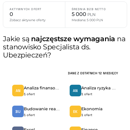
AKTYWNYCH OFERT
ŚREDNIA B2B NETTO
0
5 000
PLN
Zobacz aktywne oferty
Mediana: 5 000 PLN
Jakie są
najczęstsze wymagania
na
stanowisko Specjalista ds.
Ubezpieczeń?
DANE Z OSTATNICH 12 MIESIĘCY
Analiza finansowa
Analiza ryzyka ubezpieczeniowego
AN
AN
1 ofert
1 ofert
Budowanie realcji
Ekonomia
BU
EK
1 ofert
1 ofert
Excel
Finanse