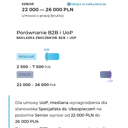
SENIOR
Zobacz w kalkulatorze
22 000 — 26 000 PLN
Umowa o pracę (brutto)
Porównanie B2B i UoP
NAKŁADKA ZNACZNIKÓW B2B + UOP
B2B
REGULAR
2 500
–
7 500
PLN
SENIOR
UOP
22 000
–
26 000
PLN
Dla umowy
UoP
,
mediana
wynagrodzenia dla
stanowiska
Specjalista ds. Ubezpieczeń
na
poziomie
Senior
wynosi od
22 000 PLN
do
26 000 PLN
.