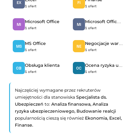
EX
FI
1 ofert
1 ofert
Microsoft Office
Microsoft Office Excel
MI
MI
1 ofert
1 ofert
MS Office
Negocjacje warunków ubezpieczenia
MS
NE
1 ofert
1 ofert
Obsługa klienta
Ocena ryzyka ubezpieczeniowego
OB
OC
1 ofert
1 ofert
Najczęściej wymagane przez rekruterów
umiejętności dla stanowiska
Specjalista ds.
Ubezpieczeń
to:
Analiza finansowa,
Analiza
ryzyka ubezpieczeniowego,
Budowanie realcji
popularnością cieszą się również
Ekonomia,
Excel,
Finanse.