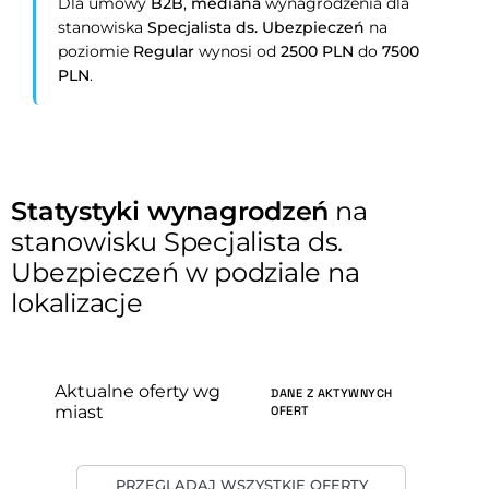
Dla umowy
B2B
,
mediana
wynagrodzenia dla
stanowiska
Specjalista ds. Ubezpieczeń
na
poziomie
Regular
wynosi od
2500 PLN
do
7500
PLN
.
Statystyki wynagrodzeń
na
stanowisku Specjalista ds.
Ubezpieczeń w podziale na
lokalizacje
Aktualne oferty wg
DANE Z AKTYWNYCH
miast
OFERT
PRZEGLĄDAJ WSZYSTKIE OFERTY