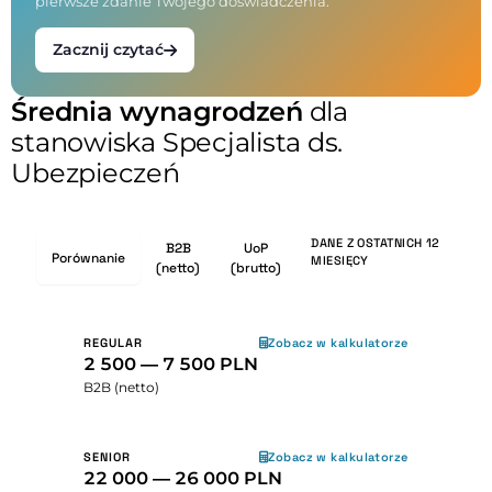
pierwsze zdanie Twojego doświadczenia.
Zacznij czytać
Średnia wynagrodzeń
dla
stanowiska Specjalista ds.
Ubezpieczeń
DANE Z OSTATNICH 12
B2B
UoP
Porównanie
MIESIĘCY
(netto)
(brutto)
REGULAR
Zobacz w kalkulatorze
2 500 — 7 500 PLN
B2B (netto)
SENIOR
Zobacz w kalkulatorze
22 000 — 26 000 PLN