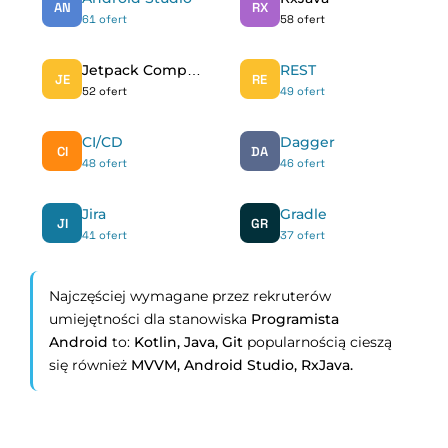
AN
RX
61 ofert
58 ofert
Jetpack Compose
REST
JE
RE
52 ofert
49 ofert
CI/CD
Dagger
CI
DA
48 ofert
46 ofert
Jira
Gradle
JI
GR
41 ofert
37 ofert
Najczęściej wymagane przez rekruterów
umiejętności dla stanowiska
Programista
Android
to:
Kotlin,
Java,
Git
popularnością cieszą
się również
MVVM,
Android Studio,
RxJava.