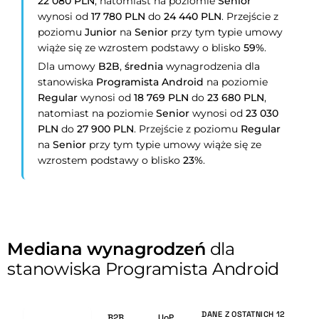
22 080 PLN
, natomiast na poziomie
Senior
wynosi od
17 780 PLN
do
24 440 PLN
. Przejście z
poziomu
Junior
na
Senior
przy tym typie umowy
wiąże się ze wzrostem podstawy o blisko
59%
.
Dla umowy
B2B
,
średnia
wynagrodzenia dla
stanowiska
Programista Android
na poziomie
Regular
wynosi od
18 769 PLN
do
23 680 PLN
,
natomiast na poziomie
Senior
wynosi od
23 030
PLN
do
27 900 PLN
. Przejście z poziomu
Regular
na
Senior
przy tym typie umowy wiąże się ze
wzrostem podstawy o blisko
23%
.
Mediana wynagrodzeń
dla
stanowiska Programista Android
DANE Z OSTATNICH 12
B2B
UoP