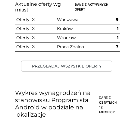
Aktualne oferty wg
DANE Z AKTYWNYCH
miast
OFERT
Oferty
Warszawa
9
Oferty
Kraków
1
Oferty
Wrocław
1
Oferty
Praca Zdalna
7
PRZEGLĄDAJ WSZYSTKIE OFERTY
Wykres wynagrodzeń na
DANE Z
stanowisku Programista
OSTATNICH
Android w podziale na
12
MIESIĘCY
lokalizacje