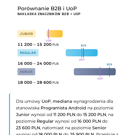
Porównanie B2B i UoP
NAKŁADKA ZNACZNIKÓW B2B + UOP
JUNIOR
UOP
11 200
–
15 200
PLN
B2B
REGULAR
UOP
16 000
–
24 000
PLN
B2B
SENIOR
UOP
18 000
–
28 600
PLN
Dla umowy
UoP
,
mediana
wynagrodzenia dla
stanowiska
Programista Android
na poziomie
Junior
wynosi od
11 200 PLN
do
15 200 PLN
, na
poziomie
Regular
wynosi od
16 000 PLN
do
23 600 PLN
, natomiast na poziomie
Senior
wynosi od
18 000 PLN
do
25 900 PLN
. Przejście z