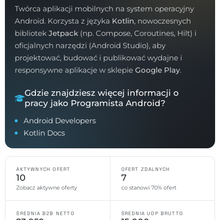
Twórca aplikacji mobilnych na system operacyjny
Android. Korzysta z języka
Kotlin
, nowoczesnych
bibliotek
Jetpack
(np. Compose, Coroutines, Hilt) i
oficjalnych narzędzi (Android Studio), aby
projektować, budować i publikować wydajne i
responsywne aplikacje w sklepie
Google Play
.
Gdzie znajdziesz więcej informacji o
pracy jako Programista Android?
Android Developers
Kotlin Docs
AKTYWNYCH OFERT
OFERT ZDALNYCH
10
7
Zobacz aktywne oferty
co stanowi 70% ofert
ŚREDNIA B2B NETTO
ŚREDNIA UOP BRUTTO