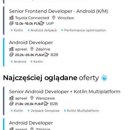
Senior Frontend Developer - Android (K/M)
Toyota Connected
Wrocław
UoP
12.0k–18.0k PLN
#
Kotlin
#
Android Jetpack
#
Performance optimization
Android Developer
apreel
Zdalnie
B2B
20.2k–26.9k PLN
#
Android
#
Kotlin
Najczęściej oglądane
oferty
Senior Android Developer + Kotlin Multiplatform
apreel
Warszawa
B2B
21.8k–26.9k PLN
#
Kotlin
#
Jetpack Compose
#
Kotlin Multiplatform
Android Developer
apreel
Zdalnie