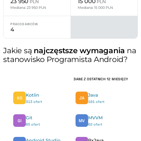
23 950
15 000
PLN
PLN
Mediana: 23 950 PLN
Mediana: 15 000 PLN
PRACODAWCÓW
4
Jakie są
najczęstsze wymagania
na
stanowisko Programista Android?
DANE Z OSTATNICH 12 MIESIĘCY
Kotlin
Java
KO
JA
313 ofert
181 ofert
Git
MVVM
GI
MV
85 ofert
62 ofert
Android Studio
RxJava