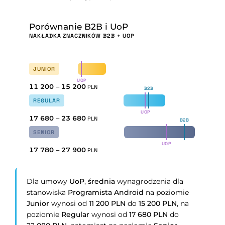
Porównanie B2B i UoP
NAKŁADKA ZNACZNIKÓW B2B + UOP
JUNIOR
UOP
11 200
–
15 200
PLN
B2B
REGULAR
UOP
17 680
–
23 680
PLN
B2B
SENIOR
UOP
17 780
–
27 900
PLN
Dla umowy
UoP
,
średnia
wynagrodzenia dla
stanowiska
Programista Android
na poziomie
Junior
wynosi od
11 200 PLN
do
15 200 PLN
, na
poziomie
Regular
wynosi od
17 680 PLN
do