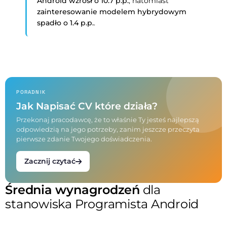
Android
wzrósł o 10.7 p.p.
, natomiast
zainteresowanie modelem hybrydowym
spadło o 1.4 p.p.
.
PORADNIK
Jak Napisać CV które działa?
Przekonaj pracodawcę, że to właśnie Ty jesteś najlepszą
odpowiedzią na jego potrzeby, zanim jeszcze przeczyta
pierwsze zdanie Twojego doświadczenia.
Zacznij czytać
Średnia wynagrodzeń
dla
stanowiska Programista Android