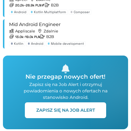
B2B
20.2k–26.9k PLN
#
Android
#
Kotlin Multiplatform
#
Composer
Mid Android Engineer
Appliscale
Zdalnie
B2B
13.0k–19.0k PLN
#
Kotlin
#
Android
#
Mobile development
Nie przegap nowych ofert!
Zapisz się na Job Alert i otrzymuj
powiadomienia o nowych ofertach na
stanowisko Android.
ZAPISZ SIĘ NA JOB ALERT