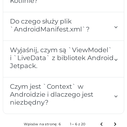
Kotlinie?
Do czego służy plik
`AndroidManifest.xml`?
Wyjaśnij, czym są `ViewModel`
i `LiveData` z bibliotek Android
Jetpack.
Czym jest `Context` w
Androidzie i dlaczego jest
niezbędny?
Wpisów na stronę:
6
1 – 6 z 20