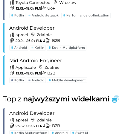
Toyota Connected
Wrocław
UoP
12.0k–18.0k PLN
#
Kotlin
#
Android Jetpack
#
Performance optimization
Android Developer
apreel
Zdalnie
B2B
20.2k–26.9k PLN
#
Android
#
Kotlin
#
Kotlin Multiplatform
Mid Android Engineer
Appliscale
Zdalnie
B2B
13.0k–19.0k PLN
#
Kotlin
#
Android
#
Mobile development
Top z
najwyższymi widełkami
Android Developer
apreel
Zdalnie
B2B
23.5k–26.9k PLN
#
Kotlin Multiplatform
#
Android
#
Swift UI