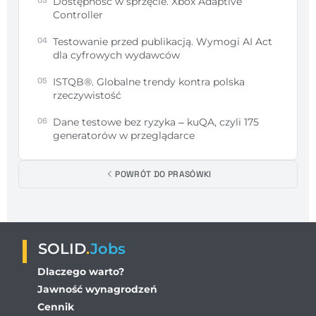
03
Dostępność w sprzęcie. Xbox Adaptive
Controller
04
Testowanie przed publikacją. Wymogi AI Act
dla cyfrowych wydawców
05
ISTQB®. Globalne trendy kontra polska
rzeczywistość
06
Dane testowe bez ryzyka – kuQA, czyli 175
generatorów w przeglądarce
POWRÓT DO PRASÓWKI
SOLID
.
Jobs
Dlaczego warto?
Jawność wynagrodzeń
Cennik