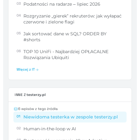
03
Podatności na radarze – lipiec 2026
04
Rozgryzanie „gierek” rekruterów: jak wyłapać
czerwone i zielone flagi
05
Jak sortować dane w SQL? ORDER BY
#shorts
06
TOP 10 UniFi - Najbardziej OPŁACALNE
Rozwiązania Ubiquiti
Więcej z IT
INNE Z
testerzy.pl
6 wpisów z tego źródła
01
Niewidoma testerka w zespole testerzy.pl
02
Human-in-the-loop w AI