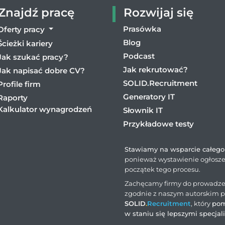
Znajdź pracę
Rozwijaj się
Prasówka
Oferty pracy
Blog
Ścieżki kariery
Podcast
Jak szukać pracy?
Jak rekrutować?
Jak napisać dobre CV?
SOLID.Recruitment
Profile firm
Generatory IT
Raporty
Kalkulator wynagrodzeń
Słownik IT
Przykładowe testy
Stawiamy na wsparcie całego 
ponieważ wystawienie ogłosze
początek tego procesu.
Zachęcamy firmy do prowadzen
zgodnie z naszym autorskim 
SOLID
.
Recruitment
, który
pom
w staniu się lepszymi specjal