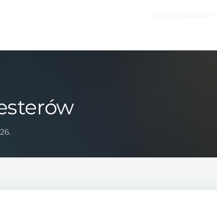
ŚCIEŻKI KARIERY
testerów
26.