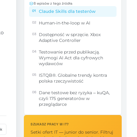
6 wpisów z tego źródła
01
Claude Skills dla testerów
02
Human-in-the-loop w AI
ko
03
Dostępność w sprzęcie. Xbox
Adaptive Controller
04
Testowanie przed publikacją.
Wymogi AI Act dla cyfrowych
wydawców
05
ISTQB®. Globalne trendy kontra
polska rzeczywistość
06
Dane testowe bez ryzyka – kuQA,
czyli 175 generatorów w
przeglądarce
SZUKASZ PRACY W IT?
nk
Setki ofert IT — junior do senior. Filtruj