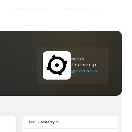
OFERTY PRACY
PRASÓWKA
ŹRÓDŁO
testerzy.pl
Otwórz źródło
INNE Z
testerzy.pl