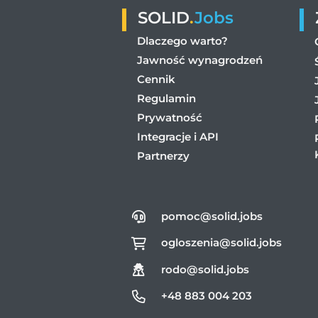
SOLID
.
Jobs
Dlaczego warto?
Jawność wynagrodzeń
Cennik
Regulamin
Prywatność
Integracje i API
Partnerzy
pomoc@solid.jobs
ogloszenia@solid.jobs
rodo@solid.jobs
+48 883 004 203