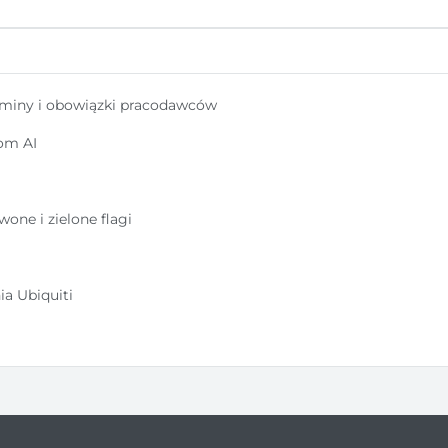
rminy i obowiązki pracodawców
om AI
one i zielone flagi
a Ubiquiti