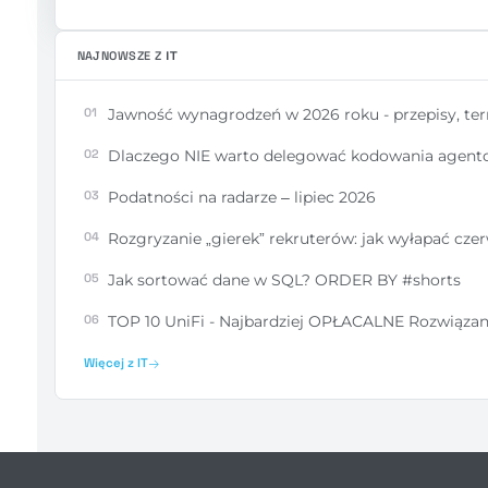
NAJNOWSZE Z
IT
01
Jawność wynagrodzeń w 2026 roku - przepisy, te
02
Dlaczego NIE warto delegować kodowania agent
03
Podatności na radarze – lipiec 2026
04
Rozgryzanie „gierek” rekruterów: jak wyłapać czerw
05
Jak sortować dane w SQL? ORDER BY #shorts
06
TOP 10 UniFi - Najbardziej OPŁACALNE Rozwiązani
Więcej z IT