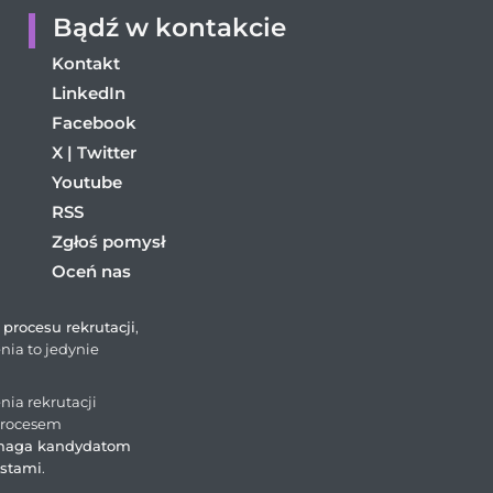
Bądź w kontakcie
Kontakt
LinkedIn
Facebook
X | Twitter
Youtube
RSS
Zgłoś pomysł
Oceń nas
procesu rekrutacji
,
nia to jedynie
ia rekrutacji
procesem
aga kandydatom
istami
.