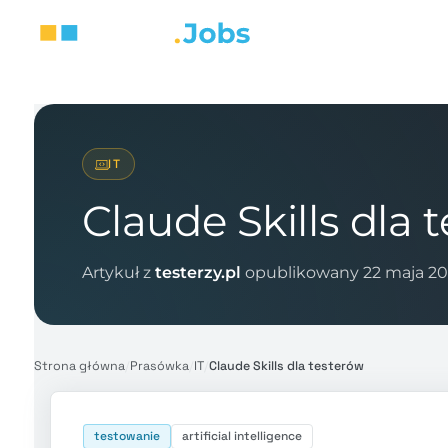
IT
Claude Skills dla 
Artykuł z
testerzy.pl
opublikowany 22 maja 20
Strona główna
/
Prasówka
/
IT
/
Claude Skills dla testerów
testowanie
artificial intelligence