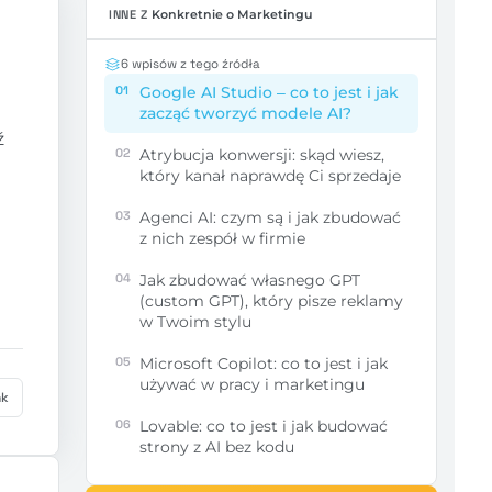
INNE Z
Konkretnie o Marketingu
6 wpisów z tego źródła
01
Google AI Studio – co to jest i jak
zacząć tworzyć modele AI?
ź
02
Atrybucja konwersji: skąd wiesz,
który kanał naprawdę Ci sprzedaje
03
Agenci AI: czym są i jak zbudować
z nich zespół w firmie
04
Jak zbudować własnego GPT
(custom GPT), który pisze reklamy
w Twoim stylu
05
Microsoft Copilot: co to jest i jak
używać w pracy i marketingu
nk
06
Lovable: co to jest i jak budować
strony z AI bez kodu