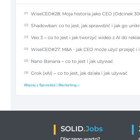
01
WiseCEO#28: Moja historia jako CEO (Odcinek 30
02
Shadowban: co to jest, jak sprawdzić i jak go unik
03
Veo 3 – co to jest i jak tworzyć wideo z AI do rekl
04
WiseCEO#27: M&A - jak CEO może użyć przejęć i i
05
Nano Banana – co to jest i jak używać
06
Grok (xAI) – co to jest, jak działa i jak używać
Więcej z Sprzedaż i Marketing
SOLID
.
Jobs
Dlaczego warto?