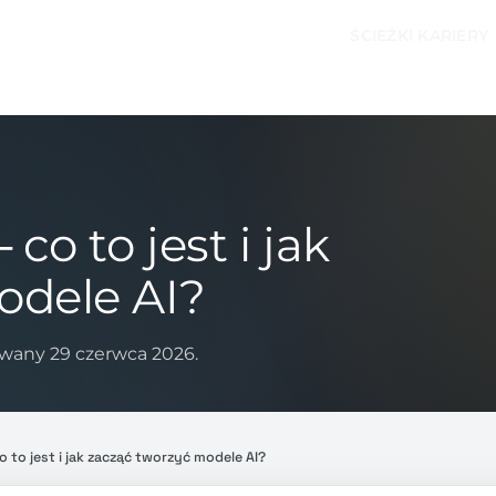
ŚCIEŻKI KARIERY
co to jest i jak
odele AI?
wany 29 czerwca 2026.
o to jest i jak zacząć tworzyć modele AI?