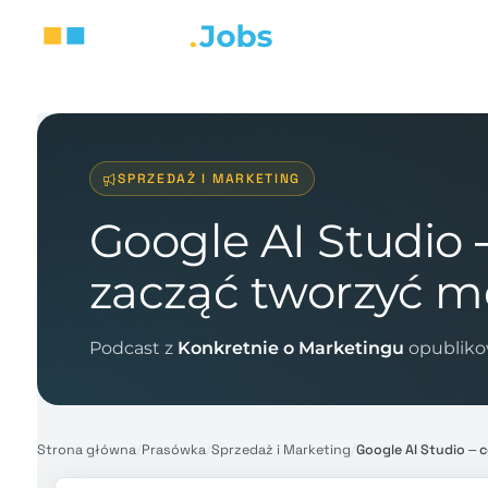
SPRZEDAŻ I MARKETING
Google AI Studio – 
zacząć tworzyć m
Podcast z
Konkretnie o Marketingu
opubliko
Strona główna
/
Prasówka
/
Sprzedaż i Marketing
/
Google AI Studio – c