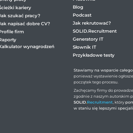
Blog
Ścieżki kariery
Podcast
Jak szukać pracy?
Jak rekrutować?
Jak napisać dobre CV?
SOLID.Recruitment
Profile firm
Generatory IT
Raporty
Kalkulator wynagrodzeń
Słownik IT
Przykładowe testy
Stawiamy na wsparcie całego 
ponieważ wystawienie ogłosze
początek tego procesu.
Zachęcamy firmy do prowadzen
zgodnie z naszym autorskim 
SOLID
.
Recruitment
, który
pom
w staniu się lepszymi specjal