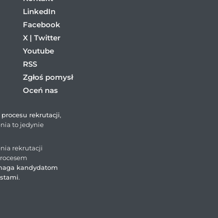
LinkedIn
Facebook
X | Twitter
Youtube
RSS
Zgłoś pomysł
Oceń nas
procesu rekrutacji
,
nia to jedynie
ia rekrutacji
procesem
aga kandydatom
istami
.