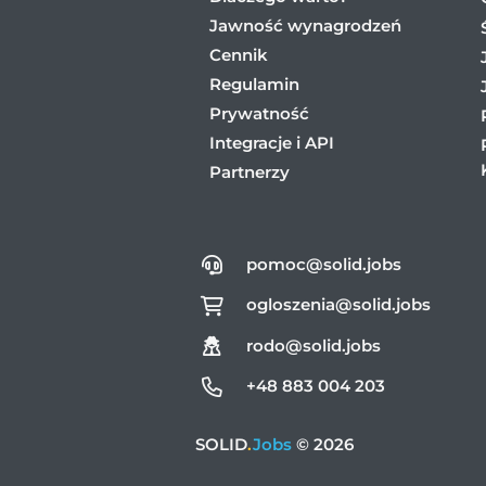
Jawność wynagrodzeń
Cennik
Regulamin
Prywatność
Integracje i API
Partnerzy
pomoc@solid.jobs
ogloszenia@solid.jobs
rodo@solid.jobs
+48 883 004 203
SOLID
.
Jobs
© 2026