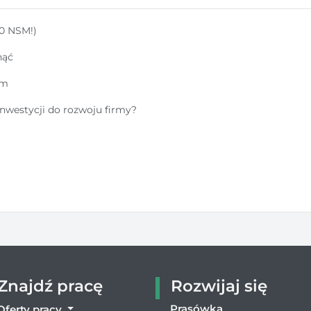
0 NSM!)
nąć
am
nwestycji do rozwoju firmy?
Znajdź pracę
Rozwijaj się
Prasówka
Oferty pracy