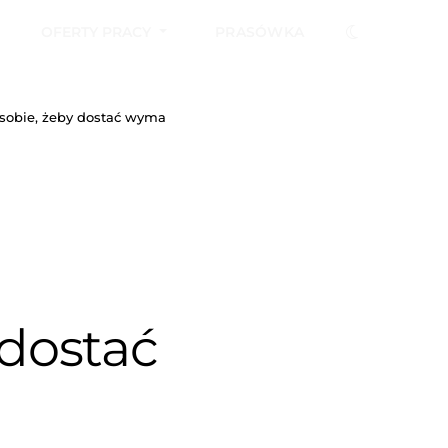
OFERTY PRACY
PRASÓWKA
o sobie, żeby dostać wymarzoną pracę
 dostać