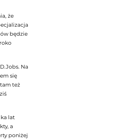
ia, że
pecjalizacja
adów będzie
eroko
ID.Jobs. Na
iem się
 tam też
ziś
ka lat
ty, a
rty poniżej