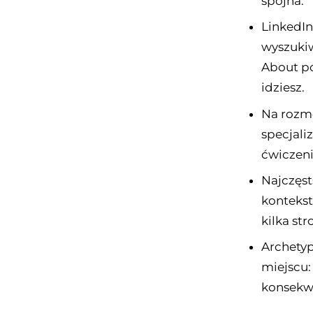
spójna.
LinkedIn
wyszukiw
About po
idziesz.
Na rozmo
specjali
ćwiczeni
Najczęst
kontekst
kilka str
Archetyp
miejscu:
konsekw