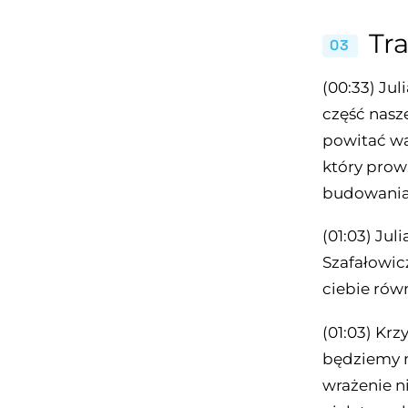
Tr
03
(00:33) Jul
część nasz
powitać wa
który prow
budowania s
(01:03) Jul
Szafałowic
ciebie równ
(01:03) Krz
będziemy 
wrażenie n