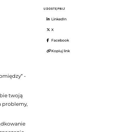
UDOSTĘPNIJ
LinkedIn
X
Facebook
Kopiuj link
pomiędzy” -
obie twoją
h problemy,
ządkowanie