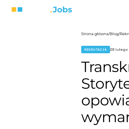
Strona główna
/
Blog
/
Rekr
26 lutego
REKRUTACJA
Transk
Storyte
opowia
wymar