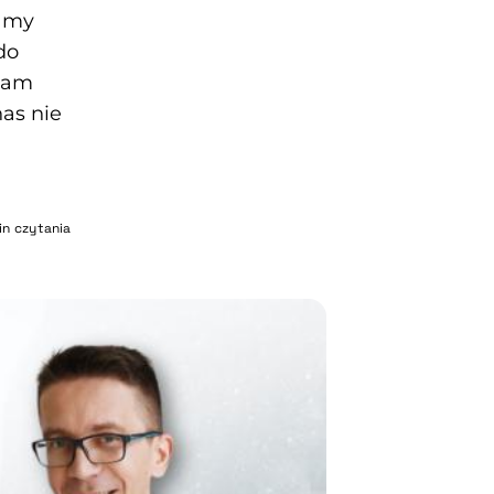
kamy
do
 nam
nas nie
in czytania