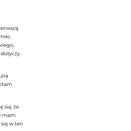
pierwszą
miło
kiego,
 dotyczy
ulia
Witam
ę się, że
ry mam
 się w ten