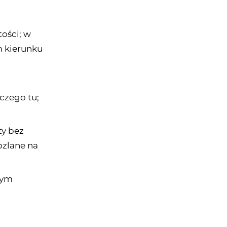
ości; w
m kierunku
aczego tu;
ty bez
ozlane na
dym