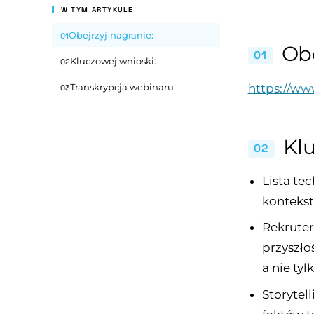
W TYM ARTYKULE
Obejrzyj nagranie:
01
Obe
01
Kluczowej wnioski:
02
https://w
Transkrypcja webinaru:
03
Kl
02
Lista te
kontekst
Rekruter
przyszło
a nie ty
Storytel