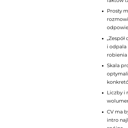
faktów t
Prosty m
rozmowie
odpowied
„Zespół 
i odpala
robienia
Skala pro
optymali
konkret
Liczby i 
wolumen,
CV ma by
intro na