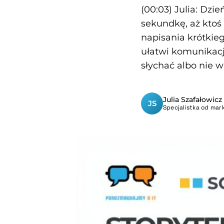
(00:03) Julia: Dz
sekundkę, aż ktoś 
napisania krótkieg
ułatwi komunikacj
słychać albo nie w
Julia Szafałowicz
JS
Specjalistka od mark