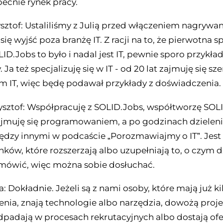
becnie rynek pracy.
ysztof: Ustaliliśmy z Julią przed włączeniem nagrywan
ię wyjść poza branżę IT. Z racji na to, że pierwotna s
ID.Jobs to było i nadal jest IT, pewnie sporo przykł
. Ja też specjalizuję się w IT - od 20 lat zajmuję się sz
 IT, więc będę podawał przykłady z doświadczenia.
zysztof: Współpracuję z SOLID.Jobs, współtworzę SOL
ajmuję się programowaniem, a po godzinach dzielen
ędzy innymi w podcaście „Porozmawiajmy o IT”. Jest
ków, które rozszerzają albo uzupełniają to, o czym d
ówić, więc można sobie dosłuchać.
ia: Dokładnie. Jeżeli są z nami osoby, które mają już kil
nia, znają technologie albo narzędzia, dowożą projek
padają w procesach rekrutacyjnych albo dostają ofe