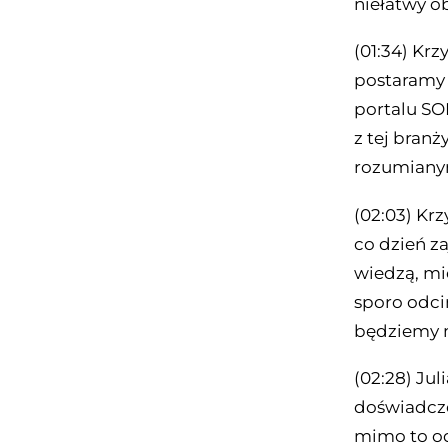
niełatwy o
(01:34) Krz
postaramy s
portalu SOL
z tej branży
rozumianym
(02:03) Kr
co dzień z
wiedzą, mi
sporo odcin
będziemy m
(02:28) Jul
doświadcze
mimo to od