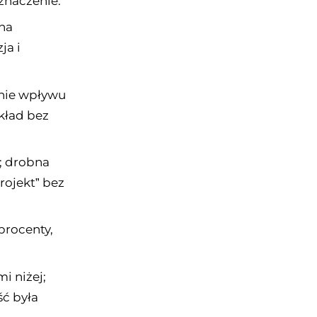
 znaczenie.
 na
ja i
anie wpływu
kład bez
e; drobna
rojekt” bez
 procenty,
i niżej;
ść była