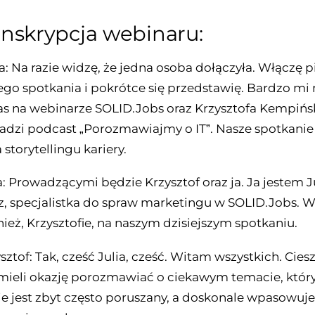
anskrypcja webinaru:
ia: Na razie widzę, że jedna osoba dołączyła. Włączę 
ego spotkania i pokrótce się przedstawię. Bardzo mi 
s na webinarze SOLID.Jobs oraz Krzysztofa Kempińs
adzi podcast „Porozmawiajmy o IT”. Nasze spotkanie
torytellingu kariery.
ia: Prowadzącymi będzie Krzysztof oraz ja. Ja jestem J
z, specjalistka do spraw marketingu w SOLID.Jobs. 
ież, Krzysztofie, na naszym dzisiejszym spotkaniu.
ysztof: Tak, cześć Julia, cześć. Witam wszystkich. Ciesz
mieli okazję porozmawiać o ciekawym temacie, któ
ie jest zbyt często poruszany, a doskonale wpasowuje