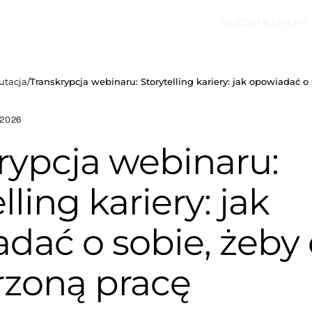
ŚCIEŻKI KARIERY
utacja
/
Transkrypcja webinaru: Storytelling kariery: jak opowiadać 
 2026
rypcja webinaru:
lling kariery: jak
dać o sobie, żeby
zoną pracę