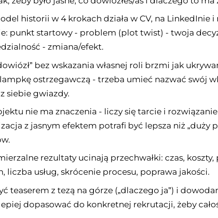
ak, żeby było jasne, co dowiozłeś/aś i dlaczego to ma
odel historii w 4 krokach działa w CV, na LinkedInie i
: punkt startowy - problem (plot twist) - twoja decyz
zialność - zmiana/efekt.
dowiózł” bez wskazania własnej roli brzmi jak ukryw
 lampkę ostrzegawczą - trzeba umieć nazwać swój w
 z siebie gwiazdy.
jektu nie ma znaczenia - liczy się tarcie i rozwiązani
zacja z jasnym efektem potrafi być lepsza niż „duży p
ów.
mierzalne rezultaty ucinają przechwałki: czas, koszty,
 liczba usług, skrócenie procesu, poprawa jakości.
ć teaserem z tezą na górze („dlaczego ja”) i dowodam
jlepiej dopasować do konkretnej rekrutacji, żeby cało