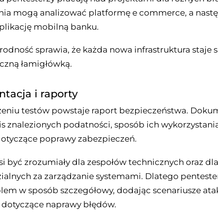
nia mogą analizować platformę e commerce, a nast
plikację mobilną banku.
odność sprawia, że każda nowa infrastruktura staje s
czną łamigłówką.
acja i raporty
eniu testów powstaje raport bezpieczeństwa. Doku
is znalezionych podatności, sposób ich wykorzystania
dotyczące poprawy zabezpieczeń.
i być zrozumiały dla zespołów technicznych oraz dl
alnych za zarządzanie systemami. Dlatego pentester
lem w sposób szczegółowy, dodając scenariusze atak
 dotyczące naprawy błędów.