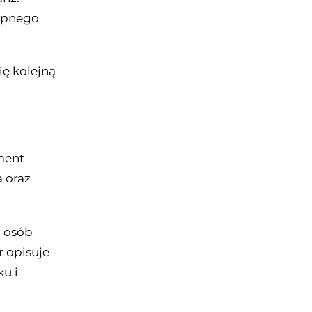
ępnego
ię kolejną
ment
 oraz
a osób
 opisuje
u i