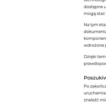
dostępne us
mogą stać 
Na tym etap
dokumentac
komponenta
wdrożone p
Dzięki temu
prawdopo
Poszuki
Po zakończ
uruchamia 
znaleźć mi