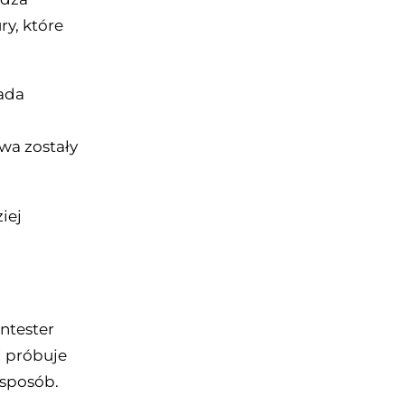
ry, które
bada
wa zostały
iej
ntester
i próbuje
 sposób.