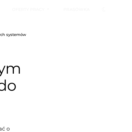
OFERTY PRACY
PRASÓWKA
nych systemów
rym
 do
ać o