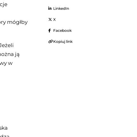
cje
LinkedIn
X
tóry mógłby
Facebook
Kopiuj link
Jeżeli
ożna ją
rwy w
ska
wdza