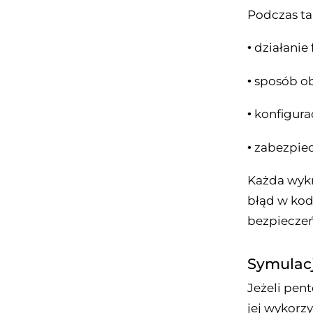
Podczas ta
• działani
• sposób o
• konfigur
• zabezpie
Każda wykr
błąd w kod
bezpiecze
Symulac
Jeżeli pen
jej wykorz