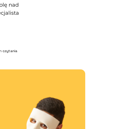
rolę nad
cjalista
n czytania