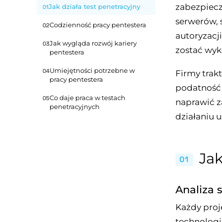
zabezpiecze
Jak działa test penetracyjny
01
serwerów, 
Codzienność pracy pentestera
02
autoryzacji
Jak wygląda rozwój kariery
03
zostać wyk
pentestera
Umiejętności potrzebne w
04
Firmy trakt
pracy pentestera
podatność 
Co daje praca w testach
05
naprawić z
penetracyjnych
działaniu u
Jak
01
Analiza 
Każdy proj
technologi