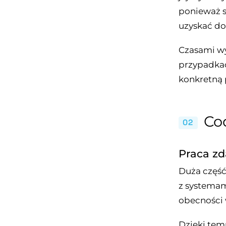
ponieważ s
uzyskać do
Czasami wy
przypadkac
konkretną 
Co
02
Praca zd
Duża część 
z systemami
obecności 
Dzięki tem