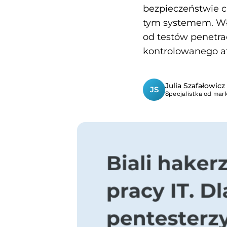
bezpieczeństwie ca
tym systemem. Wła
od testów penetra
kontrolowanego ata
Julia Szafałowicz
JS
Specjalistka od mark