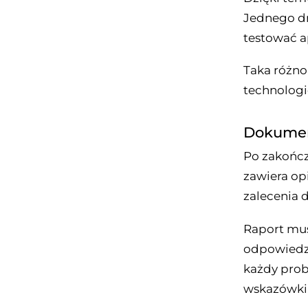
Jednego d
testować a
Taka różnor
technologi
Dokument
Po zakończ
zawiera op
zalecenia 
Raport mus
odpowiedzi
każdy prob
wskazówki