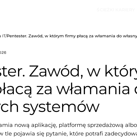
ŚCIEŻKI KARIERY
 IT
/
Pentester. Zawód, w którym firmy płacą za włamania do włas
026
ter. Zawód, w któ
płacą za włamania
ych systemów
amia nową aplikację, platformę sprzedażową albo
 tle pojawia się pytanie, które potrafi zadecydow