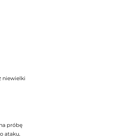
 niewielki
yna próbę
o ataku,