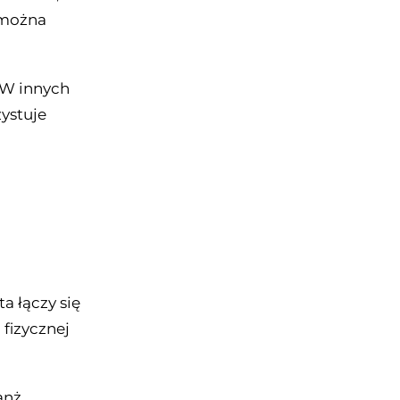
 można
 W innych
ystuje
a łączy się
 fizycznej
anż.