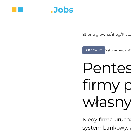
Strona główna
/
Blog
/
Praca
29 czerwca 2
PRACA IT
Pentes
firmy 
własn
Kiedy firma uruch
system bankowy, w