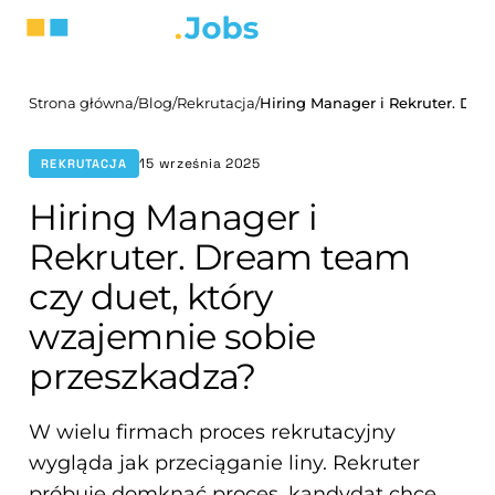
Strona główna
/
Blog
/
Rekrutacja
/
15 września 2025
REKRUTACJA
Hiring Manager i
Rekruter. Dream team
czy duet, który
wzajemnie sobie
przeszkadza?
W wielu firmach proces rekrutacyjny
wygląda jak przeciąganie liny. Rekruter
próbuje domknąć proces, kandydat chce