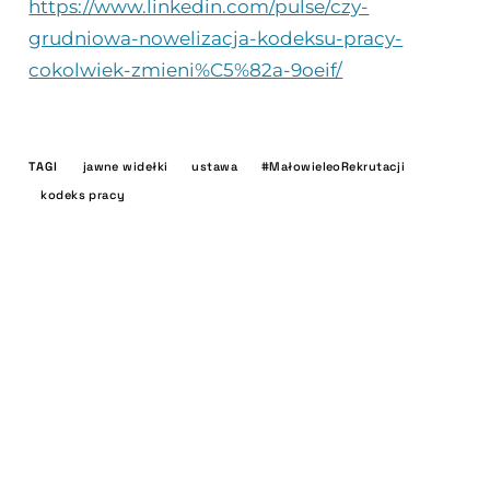
https://www.linkedin.com/pulse/czy-
grudniowa-nowelizacja-kodeksu-pracy-
cokolwiek-zmieni%C5%82a-9oeif/
TAGI
jawne widełki
ustawa
#MałowieleoRekrutacji
kodeks pracy