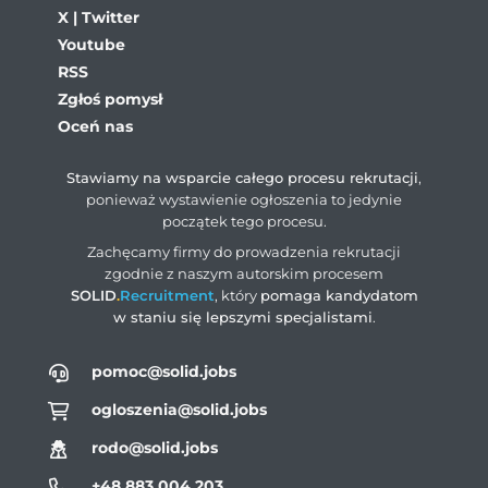
X | Twitter
Youtube
RSS
Zgłoś pomysł
Oceń nas
Stawiamy na wsparcie całego procesu rekrutacji
,
ponieważ wystawienie ogłoszenia to jedynie
początek tego procesu.
Zachęcamy firmy do prowadzenia rekrutacji
zgodnie z naszym autorskim procesem
SOLID
.
Recruitment
, który
pomaga kandydatom
w staniu się lepszymi specjalistami
.
pomoc@solid.jobs
ogloszenia@solid.jobs
rodo@solid.jobs
+48 883 004 203