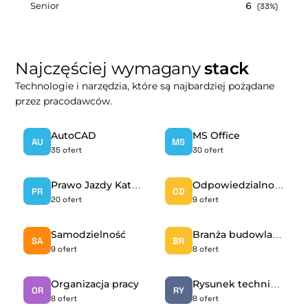
Senior
6
(33%)
Najczęściej wymagany
stack
Technologie i narzędzia, które są najbardziej pożądane
przez pracodawców.
AutoCAD
MS Office
AU
MS
35 ofert
30 ofert
Prawo Jazdy Kat. B
Odpowiedzialność
PR
OD
20 ofert
9 ofert
Samodzielność
Branża budowlana
SA
BR
9 ofert
8 ofert
Organizacja pracy
Rysunek techniczny
OR
RY
8 ofert
8 ofert