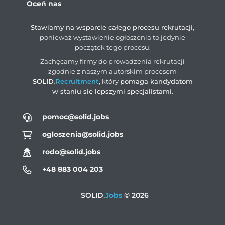
Oceń nas
Stawiamy na wsparcie całego procesu rekrutacji
,
ponieważ wystawienie ogłoszenia to jedynie
początek tego procesu.
Zachęcamy firmy do prowadzenia rekrutacji
zgodnie z naszym autorskim procesem
SOLID
.
Recruitment
, który
pomaga kandydatom
w staniu się lepszymi specjalistami
.
pomoc@solid.jobs
ogloszenia@solid.jobs
rodo@solid.jobs
+48 883 004 203
SOLID
.
Jobs
© 2026