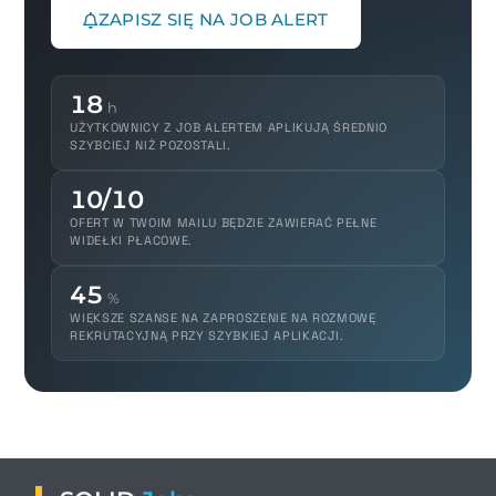
ZAPISZ SIĘ NA JOB ALERT
18
h
UŻYTKOWNICY Z JOB ALERTEM APLIKUJĄ ŚREDNIO
SZYBCIEJ NIŻ POZOSTALI.
10/10
OFERT W TWOIM MAILU BĘDZIE ZAWIERAĆ PEŁNE
WIDEŁKI PŁACOWE.
45
%
WIĘKSZE SZANSE NA ZAPROSZENIE NA ROZMOWĘ
REKRUTACYJNĄ PRZY SZYBKIEJ APLIKACJI.