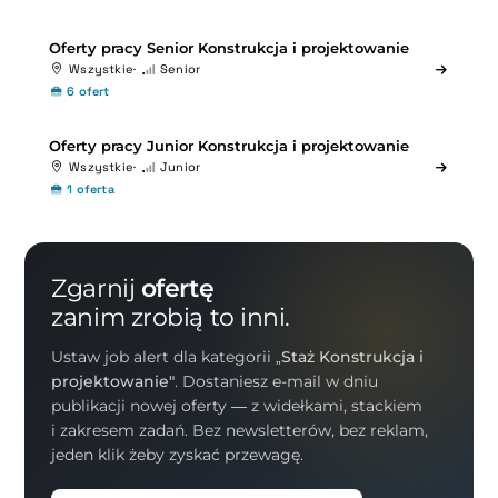
Oferty pracy Senior Konstrukcja i projektowanie
Wszystkie
Senior
6 ofert
Oferty pracy Junior Konstrukcja i projektowanie
Wszystkie
Junior
1 oferta
Zgarnij
ofertę
zanim zrobią to inni.
Ustaw job alert dla kategorii
„Staż Konstrukcja i
projektowanie"
. Dostaniesz e-mail w dniu
publikacji nowej oferty — z widełkami, stackiem
i zakresem zadań. Bez newsletterów, bez reklam,
jeden klik żeby zyskać przewagę.