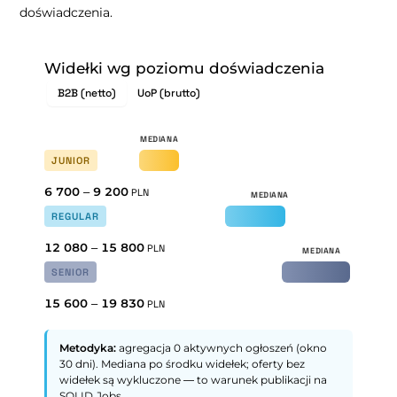
doświadczenia.
Widełki wg poziomu doświadczenia
B2B (netto)
UoP (brutto)
JUNIOR
6 700
–
9 200
PLN
REGULAR
12 080
–
15 800
PLN
SENIOR
15 600
–
19 830
PLN
Metodyka:
agregacja 0 aktywnych ogłoszeń (okno
30 dni). Mediana po środku widełek; oferty bez
widełek są wykluczone — to warunek publikacji na
SOLID.Jobs.