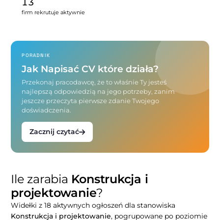
13
firm rekrutuje aktywnie
PORADNIK
Jak Napisać CV które działa?
Przekonaj pracodawcę, że to właśnie Ty jesteś
najlepszą odpowiedzią na jego potrzeby, zanim
jeszcze przeczyta pierwsze zdanie Twojego
doświadczenia.
Zacznij czytać
Ile zarabia
Konstrukcja i
projektowanie
?
Widełki z 18 aktywnych ogłoszeń dla stanowiska
Konstrukcja i projektowanie
, pogrupowane po poziomie