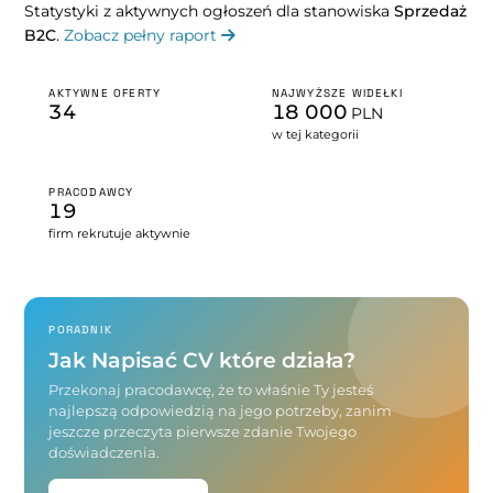
Statystyki z aktywnych ogłoszeń dla stanowiska
Sprzedaż
B2C
.
Zobacz pełny raport
AKTYWNE OFERTY
NAJWYŻSZE WIDEŁKI
34
18 000
PLN
w tej kategorii
PRACODAWCY
19
firm rekrutuje aktywnie
PORADNIK
Jak Napisać CV które działa?
Przekonaj pracodawcę, że to właśnie Ty jesteś
najlepszą odpowiedzią na jego potrzeby, zanim
jeszcze przeczyta pierwsze zdanie Twojego
doświadczenia.