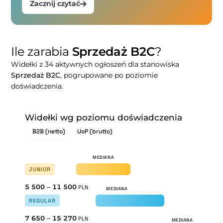
Zacznij czytać
Ile zarabia
Sprzedaż B2C
?
Widełki z 34 aktywnych ogłoszeń dla stanowiska
Sprzedaż B2C
, pogrupowane po poziomie
doświadczenia.
Widełki wg poziomu doświadczenia
B2B (netto)
UoP (brutto)
JUNIOR
5 500
–
11 500
PLN
REGULAR
7 650
–
15 270
PLN