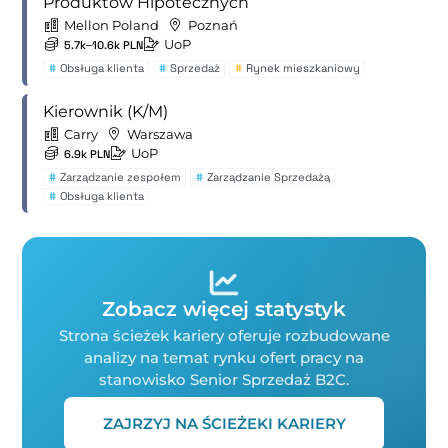
Produktów Hipotecznych
Mellon Poland
Poznań
UoP
5.7k–10.6k PLN
#
Obsługa klienta
#
Sprzedaż
#
Rynek mieszkaniowy
Kierownik (K/M)
Carry
Warszawa
UoP
6.9k PLN
#
Zarządzanie zespołem
#
Zarządzanie Sprzedażą
#
Obsługa klienta
Zobacz więcej statystyk
Strona ścieżek kariery oferuje rozbudowane
analizy na temat rynku ofert pracy na
stanowisko Senior Sprzedaż B2C.
ZAJRZYJ NA ŚCIEŻEKI KARIERY