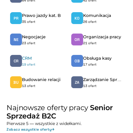
64 ofert
42 ofert
Prawo jazdy kat. B
Komunikacja
PR
KO
35 ofert
26 ofert
Negocjacje
Organizacja pracy
NE
OR
23 ofert
21 ofert
CRM
Obsługa kasy
CR
OB
19 ofert
17 ofert
Budowanie relacji
Zarządzanie Sprzedażą
BU
ZA
13 ofert
13 ofert
Najnowsze oferty pracy
Senior
Sprzedaż B2C
Pierwsze 5 — wszystkie z widełkami.
Zobacz wszystkie oferty