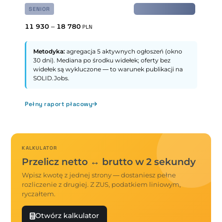
SENIOR
11 930
–
18 780
PLN
Metodyka:
agregacja 5 aktywnych ogłoszeń (okno
30 dni). Mediana po środku widełek; oferty bez
widełek są wykluczone — to warunek publikacji na
SOLID.Jobs.
Pełny raport płacowy
KALKULATOR
Przelicz netto ↔ brutto w 2 sekundy
Wpisz kwotę z jednej strony — dostaniesz pełne
rozliczenie z drugiej. Z ZUS, podatkiem liniowym,
ryczałtem.
Otwórz kalkulator