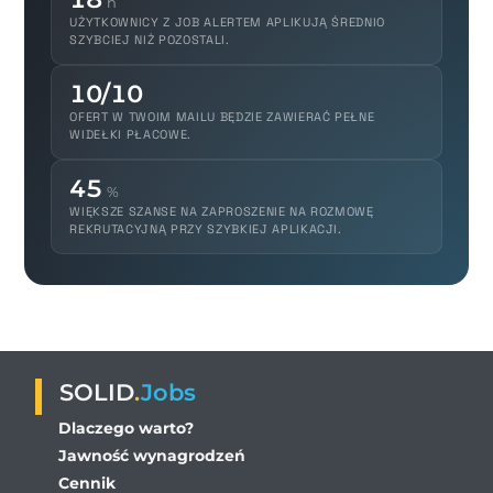
h
UŻYTKOWNICY Z JOB ALERTEM APLIKUJĄ ŚREDNIO
SZYBCIEJ NIŻ POZOSTALI.
10/10
OFERT W TWOIM MAILU BĘDZIE ZAWIERAĆ PEŁNE
WIDEŁKI PŁACOWE.
45
%
WIĘKSZE SZANSE NA ZAPROSZENIE NA ROZMOWĘ
REKRUTACYJNĄ PRZY SZYBKIEJ APLIKACJI.
SOLID
.
Jobs
Dlaczego warto?
Jawność wynagrodzeń
Cennik