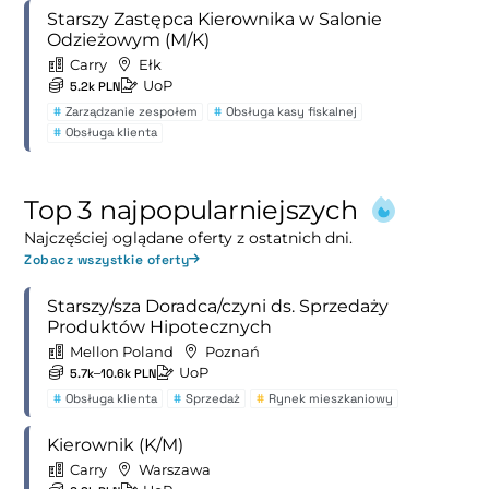
Starszy Zastępca Kierownika w Salonie
Odzieżowym (M/K)
Carry
Ełk
UoP
5.2k PLN
#
Zarządzanie zespołem
#
Obsługa kasy fiskalnej
#
Obsługa klienta
Top 3 najpopularniejszych
Najczęściej oglądane oferty z ostatnich dni.
Zobacz wszystkie oferty
Starszy/sza Doradca/czyni ds. Sprzedaży
Produktów Hipotecznych
Mellon Poland
Poznań
UoP
5.7k–10.6k PLN
#
Obsługa klienta
#
Sprzedaż
#
Rynek mieszkaniowy
Kierownik (K/M)
Carry
Warszawa