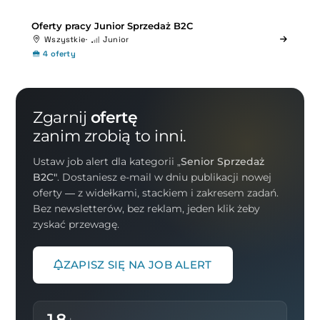
Oferty pracy Junior Sprzedaż B2C
Wszystkie
Junior
4 oferty
Zgarnij
ofertę
zanim zrobią to inni.
Ustaw job alert dla kategorii
„Senior Sprzedaż
B2C"
. Dostaniesz e-mail w dniu publikacji nowej
oferty — z widełkami, stackiem i zakresem zadań.
Bez newsletterów, bez reklam, jeden klik żeby
zyskać przewagę.
ZAPISZ SIĘ NA JOB ALERT
18