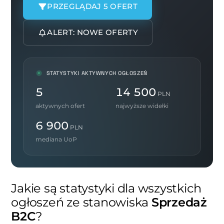
PRZEGLĄDAJ 5 OFERT
ALERT: NOWE OFERTY
STATYSTYKI AKTYWNYCH OGŁOSZEŃ
5
14 500
PLN
aktywnych ofert
najwyższe widełki
6 900
PLN
mediana UoP
Jakie są statystyki dla wszystkich
ogłoszeń ze stanowiska
Sprzedaż
B2C
?