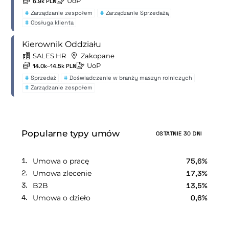
UoP
6.9k PLN
#
Zarządzanie zespołem
#
Zarządzanie Sprzedażą
#
Obsługa klienta
Kierownik Oddziału
SALES HR
Zakopane
UoP
14.0k–14.5k PLN
#
Sprzedaż
#
Doświadczenie w branży maszyn rolniczych
#
Zarządzanie zespołem
Popularne typy umów
OSTATNIE 30 DNI
Umowa o pracę
75,6%
Umowa zlecenie
17,3%
B2B
13,5%
Umowa o dzieło
0,6%