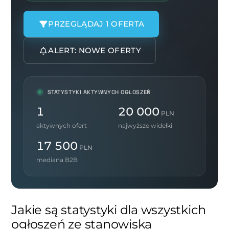
PRZEGLĄDAJ 1 OFERTA
ALERT: NOWE OFERTY
STATYSTYKI AKTYWNYCH OGŁOSZEŃ
1
20 000
PLN
aktywnych ofert
najwyższe widełki
17 500
PLN
mediana B2B
Jakie są statystyki dla wszystkich
ogłoszeń ze stanowiska