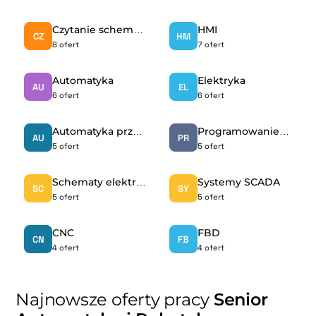
Czytanie schematów elektrycznych
HMI
CZ
HM
8 ofert
7 ofert
Automatyka
Elektryka
AU
EL
6 ofert
6 ofert
Automatyka przemysłowa
Programowanie PLC
AU
PR
5 ofert
5 ofert
Schematy elektryczne
Systemy SCADA
SC
SY
5 ofert
5 ofert
CNC
FBD
CN
FB
4 ofert
4 ofert
Najnowsze oferty pracy
Senior