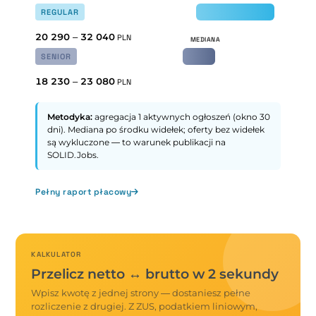
REGULAR
20 290
–
32 040
PLN
SENIOR
18 230
–
23 080
PLN
Metodyka:
agregacja 1 aktywnych ogłoszeń (okno 30
dni). Mediana po środku widełek; oferty bez widełek
są wykluczone — to warunek publikacji na
SOLID.Jobs.
Pełny raport płacowy
KALKULATOR
Przelicz netto ↔ brutto w 2 sekundy
Wpisz kwotę z jednej strony — dostaniesz pełne
rozliczenie z drugiej. Z ZUS, podatkiem liniowym,