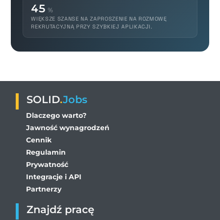
45
%
WIĘKSZE SZANSE NA ZAPROSZENIE NA ROZMOWĘ
REKRUTACYJNĄ PRZY SZYBKIEJ APLIKACJI.
SOLID
.
Jobs
Dlaczego warto?
Jawność wynagrodzeń
Cennik
Regulamin
Prywatność
Integracje i API
Partnerzy
Znajdź pracę