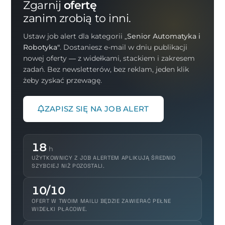
Zgarnij
ofertę
zanim zrobią to inni.
Ustaw job alert dla kategorii
„Senior Automatyka i
Robotyka"
. Dostaniesz e-mail w dniu publikacji
nowej oferty — z widełkami, stackiem i zakresem
zadań. Bez newsletterów, bez reklam, jeden klik
żeby zyskać przewagę.
ZAPISZ SIĘ NA JOB ALERT
18
h
UŻYTKOWNICY Z JOB ALERTEM APLIKUJĄ ŚREDNIO
SZYBCIEJ NIŻ POZOSTALI.
10/10
OFERT W TWOIM MAILU BĘDZIE ZAWIERAĆ PEŁNE
WIDEŁKI PŁACOWE.