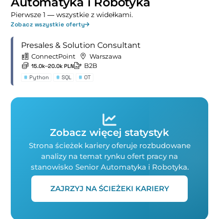
Automatyka i Robotyka
Pierwsze 1 — wszystkie z widełkami.
Zobacz wszystkie oferty
Presales & Solution Consultant
ConnectPoint
Warszawa
B2B
15.0k–20.0k PLN
#
Python
#
SQL
#
OT
Zobacz więcej statystyk
Strona ścieżek kariery oferuje rozbudowane
analizy na temat rynku ofert pracy na
stanowisko Senior Automatyka i Robotyka.
ZAJRZYJ NA ŚCIEŻEKI KARIERY