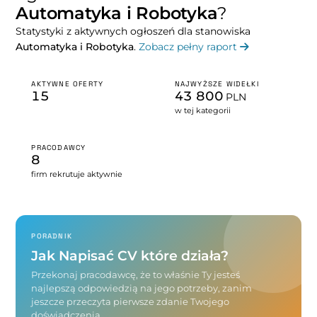
Automatyka i Robotyka
?
Statystyki z aktywnych ogłoszeń dla stanowiska
Automatyka i Robotyka
.
Zobacz pełny raport
AKTYWNE OFERTY
NAJWYŻSZE WIDEŁKI
15
43 800
PLN
w tej kategorii
PRACODAWCY
8
firm rekrutuje aktywnie
PORADNIK
Jak Napisać CV które działa?
Przekonaj pracodawcę, że to właśnie Ty jesteś
najlepszą odpowiedzią na jego potrzeby, zanim
jeszcze przeczyta pierwsze zdanie Twojego
doświadczenia.