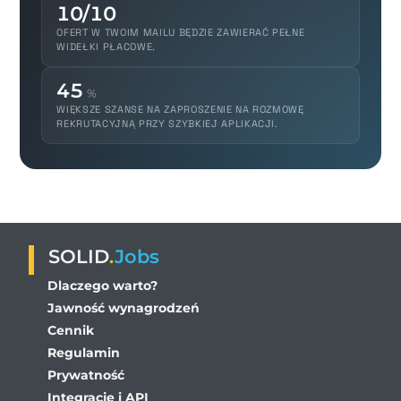
10/10
OFERT W TWOIM MAILU BĘDZIE ZAWIERAĆ PEŁNE
WIDEŁKI PŁACOWE.
45
%
WIĘKSZE SZANSE NA ZAPROSZENIE NA ROZMOWĘ
REKRUTACYJNĄ PRZY SZYBKIEJ APLIKACJI.
SOLID
.
Jobs
Dlaczego warto?
Jawność wynagrodzeń
Cennik
Regulamin
Prywatność
Integracje i API