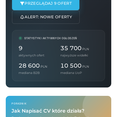
PRZEGLĄDAJ 9 OFERT
ALERT: NOWE OFERTY
STATYSTYKI AKTYWNYCH OGŁOSZEŃ
9
35 700
PLN
aktywnych ofert
najwyższe widełki
28 600
10 500
PLN
PLN
mediana B2B
mediana UoP
PORADNIK
Jak Napisać CV które działa?