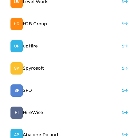
Level Work
LW
1
H2B Group
HG
1
upHire
UP
1
Spyrosoft
SP
1
SFD
SF
1
HireWise
HI
1
Abalone Poland
AP
1