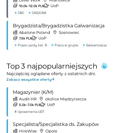
Level Work
Mianowice
UoP
10.0k–12.0k PLN
#
CNC
#
CAD/CAM
Brygadzista/Brygadzistka Galwanizacja
Abalone Poland
Sosnowiec
UoP
7.5k PLN
#
Prawo jazdy kat. B
#
Praca w grupie
#
Galwanizacja
Top 3 najpopularniejszych
Najczęściej oglądane oferty z ostatnich dni.
Zobacz wszystkie oferty
Magazynier (K/M)
Audit HR
okolice Międzyrzecza
UoP
5.0k–7.0k PLN
#
Uprawnienia UDT
Specjalista/Specjalistka ds. Zakupów
HireWise
Opole