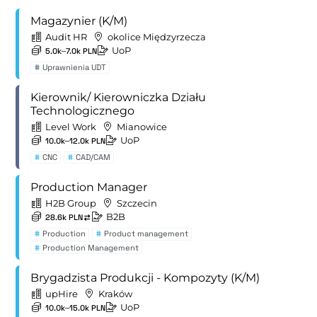
Magazynier (K/M)
Audit HR
okolice Międzyrzecza
UoP
5.0k–7.0k PLN
#
Uprawnienia UDT
Kierownik/ Kierowniczka Działu
Technologicznego
Level Work
Mianowice
UoP
10.0k–12.0k PLN
#
CNC
#
CAD/CAM
Production Manager
H2B Group
Szczecin
B2B
28.6k PLN
#
Production
#
Product management
#
Production Management
Brygadzista Produkcji - Kompozyty (K/M)
upHire
Kraków
UoP
10.0k–15.0k PLN