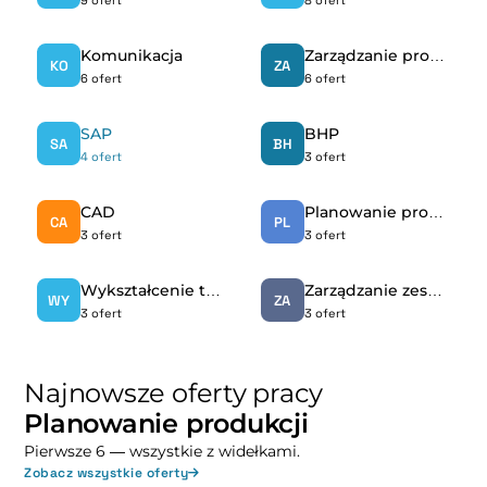
Komunikacja
Zarządzanie produkcją
KO
ZA
6 ofert
6 ofert
SAP
BHP
SA
BH
4 ofert
3 ofert
CAD
Planowanie produkcji
CA
PL
3 ofert
3 ofert
Wykształcenie techniczne
Zarządzanie zespołem produkcyjnym
WY
ZA
3 ofert
3 ofert
Najnowsze oferty pracy
Planowanie produkcji
Pierwsze 6 — wszystkie z widełkami.
Zobacz wszystkie oferty