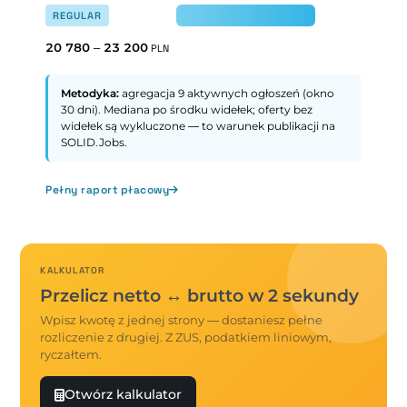
REGULAR
20 780
–
23 200
PLN
Metodyka:
agregacja 9 aktywnych ogłoszeń (okno
30 dni). Mediana po środku widełek; oferty bez
widełek są wykluczone — to warunek publikacji na
SOLID.Jobs.
Pełny raport płacowy
KALKULATOR
Przelicz netto ↔ brutto w 2 sekundy
Wpisz kwotę z jednej strony — dostaniesz pełne
rozliczenie z drugiej. Z ZUS, podatkiem liniowym,
ryczałtem.
Otwórz kalkulator