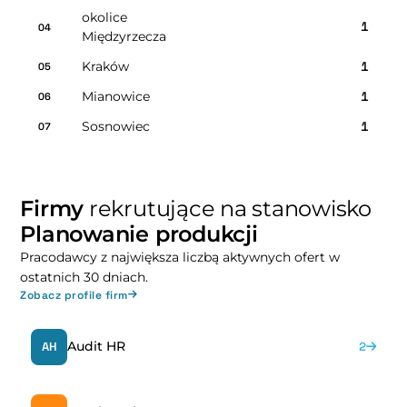
okolice
1
04
Międzyrzecza
Kraków
1
05
Mianowice
1
06
Sosnowiec
1
07
Firmy
rekrutujące na stanowisko
Planowanie produkcji
Pracodawcy z największa liczbą aktywnych ofert w
ostatnich 30 dniach.
Zobacz profile firm
Audit HR
AH
2