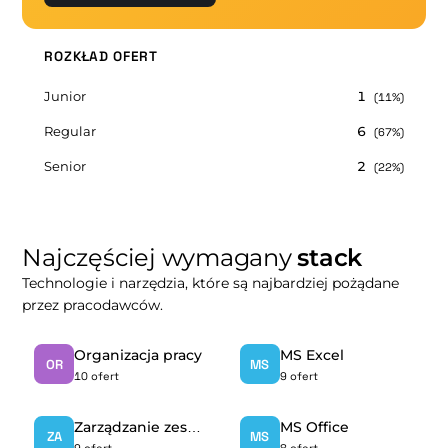
ROZKŁAD OFERT
Junior
1
(11%)
Regular
6
(67%)
Senior
2
(22%)
Najczęściej wymagany
stack
Technologie i narzędzia, które są najbardziej pożądane
przez pracodawców.
Organizacja pracy
MS Excel
OR
MS
10 ofert
9 ofert
Zarządzanie zespołem
MS Office
ZA
MS
9 ofert
8 ofert