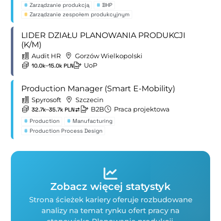
#
Zarządzanie produkcją
#
BHP
#
Zarządzanie zespołem produkcyjnym
LIDER DZIAŁU PLANOWANIA PRODUKCJI
(K/M)
Audit HR
Gorzów Wielkopolski
UoP
10.0k–15.0k PLN
Production Manager (Smart E-Mobility)
Spyrosoft
Szczecin
B2B
Praca projektowa
32.7k–35.7k PLN
#
Production
#
Manufacturing
#
Production Process Design
Zobacz więcej statystyk
Strona ścieżek kariery oferuje rozbudowane
analizy na temat rynku ofert pracy na