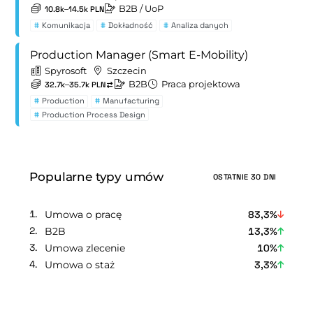
B2B
/ UoP
10.8k–14.5k PLN
#
Komunikacja
#
Dokładność
#
Analiza danych
Production Manager (Smart E-Mobility)
Spyrosoft
Szczecin
B2B
Praca projektowa
32.7k–35.7k PLN
#
Production
#
Manufacturing
#
Production Process Design
Popularne typy umów
OSTATNIE 30 DNI
Umowa o pracę
83,3%
B2B
13,3%
Umowa zlecenie
10%
Umowa o staż
3,3%