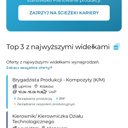
stanowisko Planowanie produkcji.
ZAJRZYJ NA ŚCIEŻEKI KARIERY
Top 3 z najwyższymi widełkami
Oferty z najwyższymi widełkami wynagrodzeń.
Zobacz wszystkie oferty
Brygadzista Produkcji - Kompozyty (K/M)
upHire
Kraków
UoP
10.0k–15.0k PLN
#
Zarządzanie produkcją
#
BHP
#
Zarządzanie zespołem produkcyjnym
Kierownik/ Kierowniczka Działu
Technologicznego