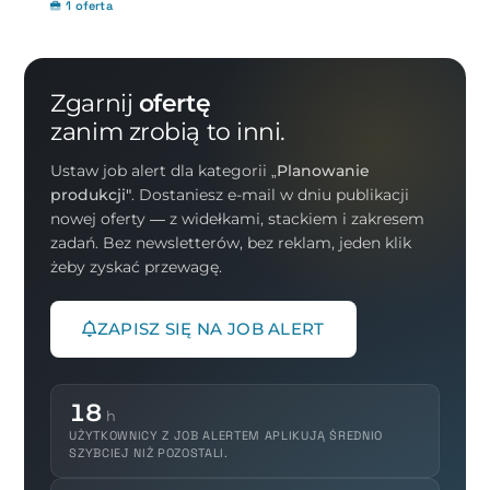
1 oferta
Zgarnij
ofertę
zanim zrobią to inni.
Ustaw job alert dla kategorii
„Planowanie
produkcji"
. Dostaniesz e-mail w dniu publikacji
nowej oferty — z widełkami, stackiem i zakresem
zadań. Bez newsletterów, bez reklam, jeden klik
żeby zyskać przewagę.
ZAPISZ SIĘ NA JOB ALERT
18
h
UŻYTKOWNICY Z JOB ALERTEM APLIKUJĄ ŚREDNIO
SZYBCIEJ NIŻ POZOSTALI.