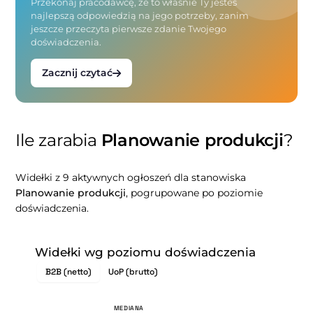
Przekonaj pracodawcę, że to właśnie Ty jesteś
najlepszą odpowiedzią na jego potrzeby, zanim
jeszcze przeczyta pierwsze zdanie Twojego
doświadczenia.
Zacznij czytać
Ile zarabia
Planowanie produkcji
?
Widełki z 9 aktywnych ogłoszeń dla stanowiska
Planowanie produkcji
, pogrupowane po poziomie
doświadczenia.
Widełki wg poziomu doświadczenia
B2B (netto)
UoP (brutto)