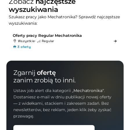
Zobacz
najczęstsze
wyszukiwania
Szukasz pracy jako Mechatronika? Sprawdź najczęstsze
wyszukiwania:
Oferty pracy Regular Mechatronika
Wszystkie
Regular
3 oferty
Zgarnij
ofertę
zanim zrobią to inni.
Ustaw job alert dla kategorii
„Mechatronika"
.
Dostaniesz e-mail w dniu publikacji nowej oferty
— z widełkami, stackiem i zakresem zadań. Bez
newsletterów, bez reklam, jeden klik żeby zyskać
przewagę.