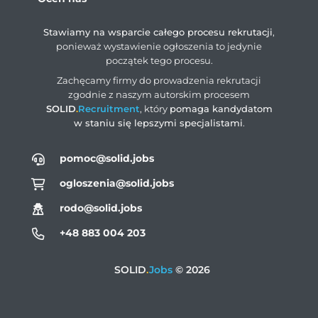
Stawiamy na wsparcie całego procesu rekrutacji
,
ponieważ wystawienie ogłoszenia to jedynie
początek tego procesu.
Zachęcamy firmy do prowadzenia rekrutacji
zgodnie z naszym autorskim procesem
SOLID
.
Recruitment
, który
pomaga kandydatom
w staniu się lepszymi specjalistami
.
pomoc@solid.jobs
ogloszenia@solid.jobs
rodo@solid.jobs
+48 883 004 203
SOLID
.
Jobs
© 2026