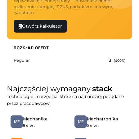
Wpisz kwotę z jednej strony — dostaniesz pełne
rozliczenie z drugiej. Z ZUS, podatkiem liniowym,
ryczałtem.
Otwórz kalkulator
ROZKŁAD OFERT
Regular
3
(100%)
Najczęściej wymagany
stack
Technologie i narzędzia, które są najbardziej pożądane
przez pracodawców.
Mechanika
Mechatronika
ME
ME
9 ofert
5 ofert