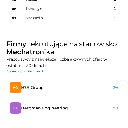
Kwidzyn
1
02
Szczecin
1
03
Firmy
rekrutujące na stanowisko
Mechatronika
Pracodawcy z największa liczbą aktywnych ofert w
ostatnich 30 dniach.
Zobacz profile firm
H2B Group
HG
2
Bergman Engineering
BE
1