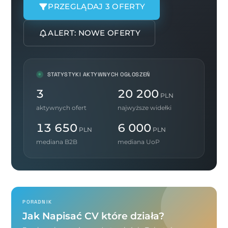
PRZEGLĄDAJ 3 OFERTY
ALERT: NOWE OFERTY
STATYSTYKI AKTYWNYCH OGŁOSZEŃ
3
20 200
PLN
aktywnych ofert
najwyższe widełki
13 650
6 000
PLN
PLN
mediana B2B
mediana UoP
PORADNIK
Jak Napisać CV które działa?