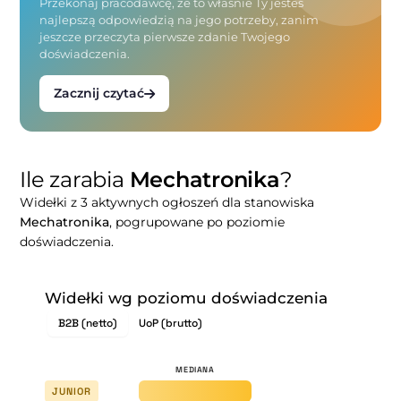
Przekonaj pracodawcę, że to właśnie Ty jesteś
najlepszą odpowiedzią na jego potrzeby, zanim
jeszcze przeczyta pierwsze zdanie Twojego
doświadczenia.
Zacznij czytać
Ile zarabia
Mechatronika
?
Widełki z 3 aktywnych ogłoszeń dla stanowiska
Mechatronika
, pogrupowane po poziomie
doświadczenia.
Widełki wg poziomu doświadczenia
B2B (netto)
UoP (brutto)
JUNIOR