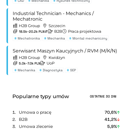
#
CAD
#
Mechanika
#
Rysunek techniczny
Industrial Technician - Mechanics /
Mechatronic
H2B Group
Szczecin
B2B
Praca projektowa
18.5k–20.2k PLN
#
Mechatronika
#
Mechanika
#
Montaż mechaniczny
Serwisant Maszyn Kaucyjnych / RVM (M/K/N)
H2B Group
Kwidzyn
UoP
5.0k–7.0k PLN
#
Mechanika
#
Diagnostyka
#
SEP
Popularne typy umów
OSTATNIE 30 DNI
Umowa o pracę
70,6%
B2B
41,2%
Umowa zlecenie
5,9%