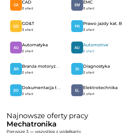
CAD
EMC
CA
EM
3 ofert
3 ofert
GD&T
Prawo jazdy kat. B
GD
PR
3 ofert
3 ofert
Automatyka
Automotive
AU
AU
2 ofert
2 ofert
Branża motoryzacyjna
Diagnostyka
BR
DI
2 ofert
2 ofert
Dokumentacja techniczna
Elektrotechnika
DO
EL
2 ofert
2 ofert
Najnowsze oferty pracy
Mechatronika
Pierwsze 3 — wszystkie z widełkami.