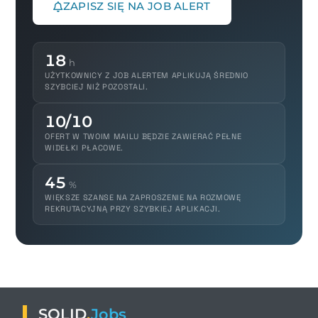
ZAPISZ SIĘ NA JOB ALERT
18
h
UŻYTKOWNICY Z JOB ALERTEM APLIKUJĄ ŚREDNIO
SZYBCIEJ NIŻ POZOSTALI.
10/10
OFERT W TWOIM MAILU BĘDZIE ZAWIERAĆ PEŁNE
WIDEŁKI PŁACOWE.
45
%
WIĘKSZE SZANSE NA ZAPROSZENIE NA ROZMOWĘ
REKRUTACYJNĄ PRZY SZYBKIEJ APLIKACJI.
SOLID
.
Jobs