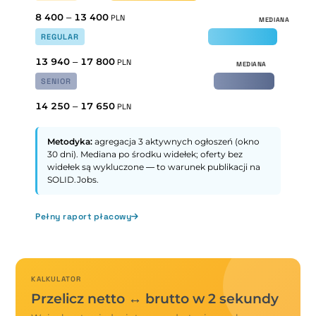
8 400
–
13 400
PLN
REGULAR
13 940
–
17 800
PLN
SENIOR
14 250
–
17 650
PLN
Metodyka:
agregacja 3 aktywnych ogłoszeń (okno
30 dni). Mediana po środku widełek; oferty bez
widełek są wykluczone — to warunek publikacji na
SOLID.Jobs.
Pełny raport płacowy
KALKULATOR
Przelicz netto ↔ brutto w 2 sekundy