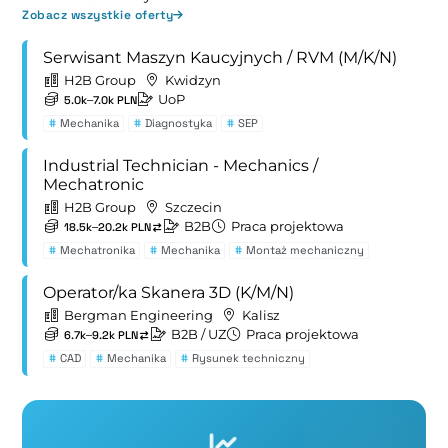
Zobacz wszystkie oferty
Serwisant Maszyn Kaucyjnych / RVM (M/K/N)
H2B Group
Kwidzyn
UoP
5.0k–7.0k PLN
#
Mechanika
#
Diagnostyka
#
SEP
Industrial Technician - Mechanics /
Mechatronic
H2B Group
Szczecin
B2B
Praca projektowa
18.5k–20.2k PLN
#
Mechatronika
#
Mechanika
#
Montaż mechaniczny
Operator/ka Skanera 3D (K/M/N)
Bergman Engineering
Kalisz
B2B
/ UZ
Praca projektowa
6.7k–9.2k PLN
#
CAD
#
Mechanika
#
Rysunek techniczny