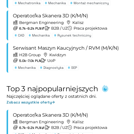
#
Mechatronika
#
Mechanika
#
Montaż mechaniczny
Operator/ka Skanera 3D (K/M/N)
Bergman Engineering
Kalisz
B2B
/ UZ
Praca projektowa
6.7k–9.2k PLN
#
CAD
#
Mechanika
#
Rysunek techniczny
Serwisant Maszyn Kaucyjnych / RVM (M/K/N)
H2B Group
Kwidzyn
UoP
5.0k–7.0k PLN
#
Mechanika
#
Diagnostyka
#
SEP
Top 3 najpopularniejszych
Najczęściej oglądane oferty z ostatnich dni.
Zobacz wszystkie oferty
Operator/ka Skanera 3D (K/M/N)
Bergman Engineering
Kalisz
B2B
/ UZ
Praca projektowa
6.7k–9.2k PLN