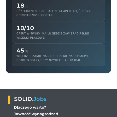
18
h
UŻYTKOWNICY Z JOB ALERTEM APLIKUJĄ ŚREDNIO
SZYBCIEJ NIŻ POZOSTALI.
10/10
OFERT W TWOIM MAILU BĘDZIE ZAWIERAĆ PEŁNE
WIDEŁKI PŁACOWE.
45
%
WIĘKSZE SZANSE NA ZAPROSZENIE NA ROZMOWĘ
REKRUTACYJNĄ PRZY SZYBKIEJ APLIKACJI.
SOLID
.
Jobs
Dlaczego warto?
Jawność wynagrodzeń