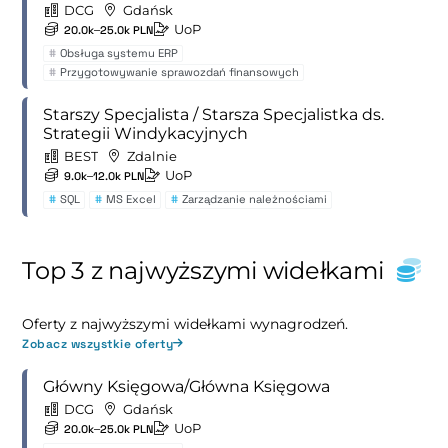
DCG
Gdańsk
UoP
20.0k–25.0k PLN
#
Obsługa systemu ERP
#
Przygotowywanie sprawozdań finansowych
Starszy Specjalista / Starsza Specjalistka ds.
Strategii Windykacyjnych
BEST
Zdalnie
UoP
9.0k–12.0k PLN
#
SQL
#
MS Excel
#
Zarządzanie należnościami
Top 3 z najwyższymi widełkami
Oferty z najwyższymi widełkami wynagrodzeń.
Zobacz wszystkie oferty
Główny Księgowa/Główna Księgowa
DCG
Gdańsk
UoP
20.0k–25.0k PLN