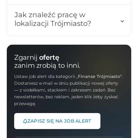
Jak znaleźć pracę w
lokalizacji Trójmiasto?
Zgarnij
ofertę
zanim zrobią to inni.
Ustaw job alert dla kategorii
„Finanse Trójmiasto"
.
Dostaniesz e-mail w dniu publikacji nowej oferty
— z widełkami, stackiem i zakresem zadań. Bez
newsletterów, bez reklam, jeden klik żeby zyskać
przewagę.
ZAPISZ SIĘ NA JOB ALERT