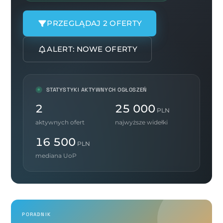
PRZEGLĄDAJ 2 OFERTY
ALERT: NOWE OFERTY
STATYSTYKI AKTYWNYCH OGŁOSZEŃ
2
25 000
PLN
aktywnych ofert
najwyższe widełki
16 500
PLN
mediana UoP
PORADNIK