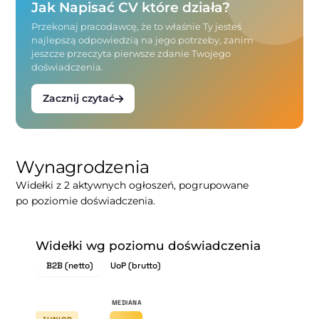
Jak Napisać CV które działa?
Przekonaj pracodawcę, że to właśnie Ty jesteś
najlepszą odpowiedzią na jego potrzeby, zanim
jeszcze przeczyta pierwsze zdanie Twojego
doświadczenia.
Zacznij czytać
Wynagrodzenia
Widełki z 2 aktywnych ogłoszeń, pogrupowane
po poziomie doświadczenia.
Widełki wg poziomu doświadczenia
B2B (netto)
UoP (brutto)