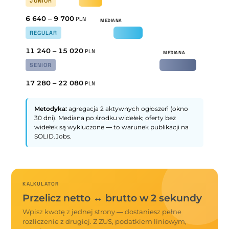
JUNIOR
6 640
–
9 700
PLN
REGULAR
11 240
–
15 020
PLN
SENIOR
17 280
–
22 080
PLN
Metodyka:
agregacja 2 aktywnych ogłoszeń (okno
30 dni). Mediana po środku widełek; oferty bez
widełek są wykluczone — to warunek publikacji na
SOLID.Jobs.
KALKULATOR
Przelicz netto ↔ brutto w 2 sekundy
Wpisz kwotę z jednej strony — dostaniesz pełne
rozliczenie z drugiej. Z ZUS, podatkiem liniowym,