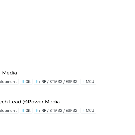
 Media
elopment
#
Git
#
nRF / STM32 / ESP32
#
MCU
 Tech Lead @Power Media
elopment
#
Git
#
nRF / STM32 / ESP32
#
MCU