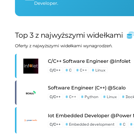
Developer.
Top 3 z najwyższymi widełkami
Oferty z najwyższymi widełkami wynagrodzeń.
C/C++ Software Engineer @Infolet
C/C++
#
C
#
C++
#
Linux
Software Engineer (C++) @Scalo
C/C++
#
C++
#
Python
#
Linux
#
Doc
Iot Embedded Developer @Power 
C/C++
#
Embedded development
#
C
#