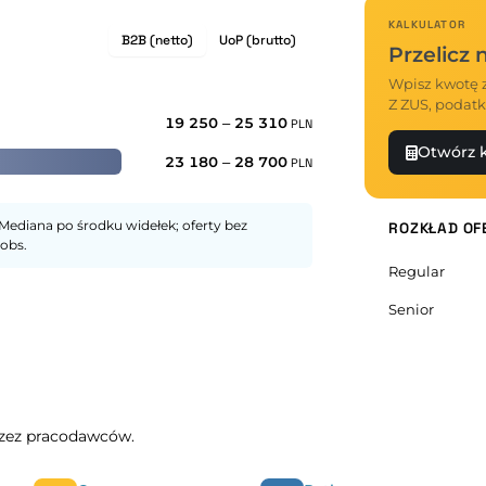
KALKULATOR
B2B (netto)
UoP (brutto)
Przelicz
Wpisz kwotę z
Z ZUS, podatk
19 250
–
25 310
PLN
Otwórz k
23 180
–
28 700
PLN
Mediana po środku widełek; oferty bez
ROZKŁAD OF
obs.
Regular
Senior
przez pracodawców.