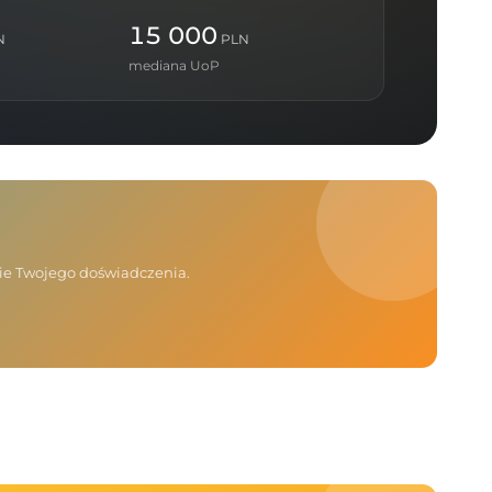
15 000
N
PLN
mediana UoP
nie Twojego doświadczenia.