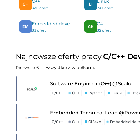
C++
Linux
C+
LI
632 ofert
241 ofert
Embedded development
C#
EM
C#
63 ofert
62 ofert
Najnowsze oferty pracy
C/C++ De
Pierwsze 6 — wszystkie z widełkami.
Software Engineer (C++) @Scalo
C/C++
#
C++
#
Python
#
Linux
#
Doc
Embedded Technical Lead @Power
C/C++
#
C++
#
CMake
#
Embedded dev