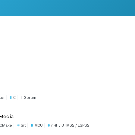
ker
#
C
#
Scrum
Media
CMake
#
Git
#
MCU
#
nRF / STM32 / ESP32