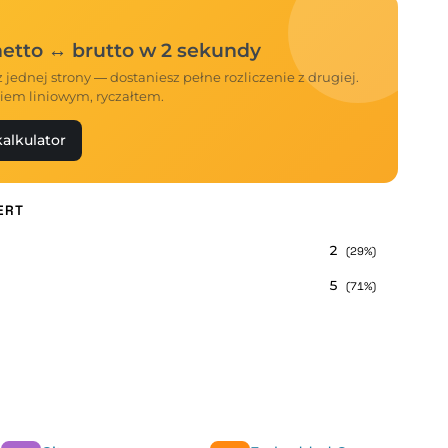
 netto ↔ brutto w 2 sekundy
 jednej strony — dostaniesz pełne rozliczenie z drugiej.
iem liniowym, ryczałtem.
alkulator
ERT
2
(29%)
5
(71%)