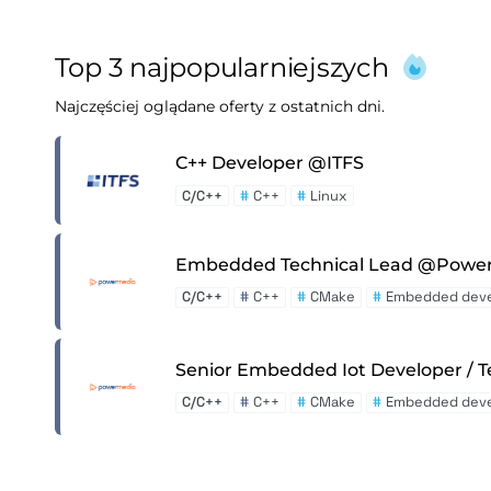
Top 3 najpopularniejszych
Najczęściej oglądane oferty z ostatnich dni.
C++ Developer @ITFS
C/C++
#
C++
#
Linux
Embedded Technical Lead @Power
C/C++
#
C++
#
CMake
#
Embedded dev
Senior Embedded Iot Developer /
C/C++
#
C++
#
CMake
#
Embedded dev