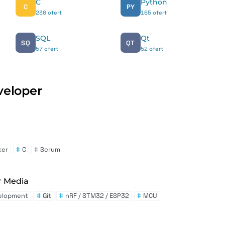
C
Python
C
PY
236 ofert
165 ofert
SQL
Qt
SQ
QT
57 ofert
52 ofert
veloper
ker
#
C
#
Scrum
 Media
elopment
#
Git
#
nRF / STM32 / ESP32
#
MCU