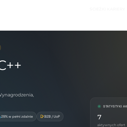
ŚCIEŻKI KARIERY
/C++
 Wynagrodzenia,
STATYSTYKI A
7
29% w pełni zdalnie
B2B / UoP
aktywnych ofert