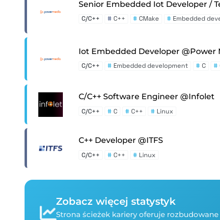
Senior Embedded Iot Developer /
C/C++
#
C++
#
CMake
#
Embedded dev
Iot Embedded Developer @Power 
C/C++
#
Embedded development
#
C
#
C/C++ Software Engineer @Infolet
C/C++
#
C
#
C++
#
Linux
C++ Developer @ITFS
C/C++
#
C++
#
Linux
Zobacz więcej statystyk
Strona ścieżek kariery oferuje rozbudowane