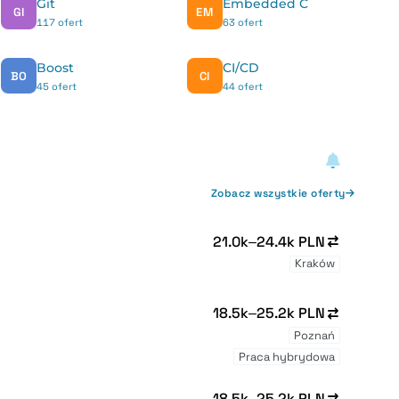
Git
Embedded C
GI
EM
117 ofert
63 ofert
Boost
CI/CD
BO
CI
45 ofert
44 ofert
Zobacz wszystkie oferty
21.0k–24.4k PLN
Kraków
18.5k–25.2k PLN
Poznań
Praca hybrydowa
18.5k–25.2k PLN