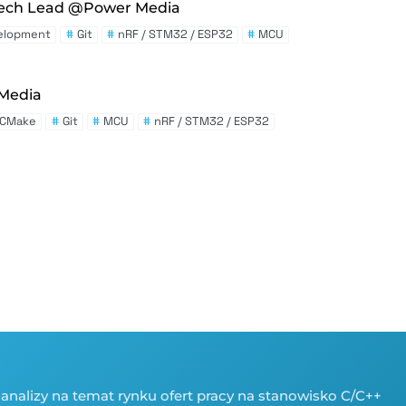
 Tech Lead @Power Media
elopment
#
Git
#
nRF / STM32 / ESP32
#
MCU
Media
CMake
#
Git
#
MCU
#
nRF / STM32 / ESP32
 analizy na temat rynku ofert pracy na stanowisko C/C++