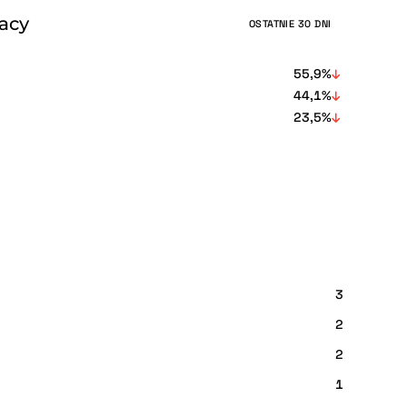
racy
OSTATNIE 30 DNI
55,9%
44,1%
23,5%
3
2
2
1