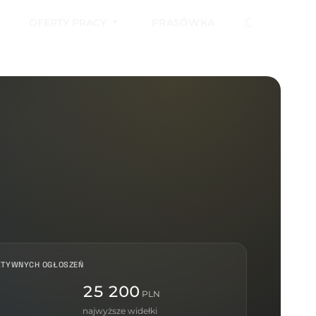
OFERTY PRACY
PRASÓWKA
KTYWNYCH OGŁOSZEŃ
25 200
PLN
najwyższe widełki