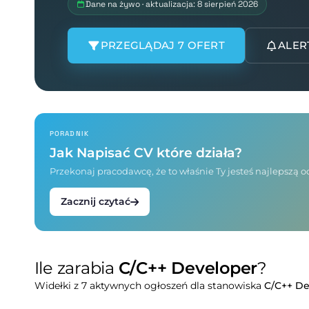
Dane na żywo · aktualizacja: 8 sierpień 2026
PRZEGLĄDAJ 7 OFERT
ALER
PORADNIK
Jak Napisać CV które działa?
Przekonaj pracodawcę, że to właśnie Ty jesteś najlepszą
Zacznij czytać
Ile zarabia
C/C++ Developer
?
Widełki z 7 aktywnych ogłoszeń dla stanowiska
C/C++ De