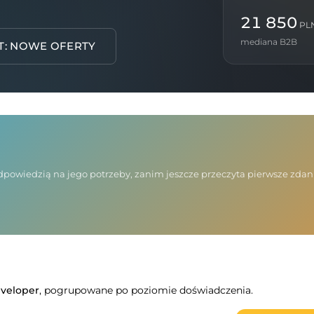
21 850
PL
mediana B2B
T: NOWE OFERTY
 odpowiedzią na jego potrzeby, zanim jeszcze przeczyta pierwsze zda
veloper
, pogrupowane po poziomie doświadczenia.