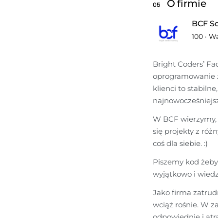
O firmie
05
BCF S
100
·
Wa
Bright Coders’ Fa
oprogramowanie zn
klienci to stabiln
najnowocześniejs
W BCF wierzymy, ż
się projekty z róż
coś dla siebie. :)
Piszemy kod żeby 
wyjątkowo i wiedz
Jako firma zatrud
wciąż rośnie. W z
odpowiednie i atra