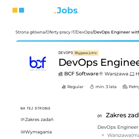
Strona główna
/
Oferty pracy IT
/
DevOps
/
DevOps Engineer wit
DEVOPS
Wygasa jutro
DevOps Enginee
BCF Software
Warszawa
H
Regular
min. 3 lata
Pełn
NA TEJ STRONIE
Zakres za
01
Zakres zadań
01
DevOps Engineer 
Wymagania
02
Warszawa(ma