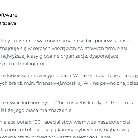
oftware
rszawa
ctory - nasza nazwa mówi sama za siebie, ponieważ nasze 
ajduje się w sercach wiodących światowych firm. Nasi 
e, najwyższej klasy globalne organizacje, dysponujące 
zymi technologiami.
e ludzie są innowacyjni z pasji. W naszym portfolio znajdują
nych branż, m.in. finansowej,morskiej, AI - na pewno znajdzies
ułatwiać ludziom życie. Chcemy żeby każdy czuł się u nas 
iał, że jego praca ma znaczenie.
niająca ponad 100+ specjalistów wiemy, że nasz potencjał 
ależności od etapu Twojej kariery wybierzemy najbardziej 
kcyjne oferty projektów. Reszta należy do Ciebie.