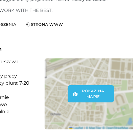
WORK WITH THE BEST.
SZENIA
STRONA WWW
a
arszawa
y pracy
y biura: 7-20
POKAŻ NA
MAPIE
rnie
owo
lnie