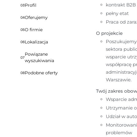
kontrakt B2B
Profil
03
pełny etat
Oferujemy
04
Praca od zara
O firmie
05
O projekcie
Poszukujemy D
Lokalizacja
06
sektora publi
Powiązane
wsparcie utrz
07
wyszukiwania
współpracę pr
administracyj
Podobne oferty
08
Warszawie.
Twój zakres obo
Wsparcie admi
Utrzymanie o
Udział w aut
Monitorowani
problemów