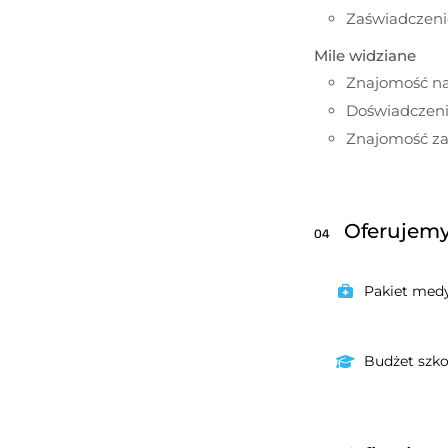
Zaświadczenie
Mile widziane
Znajomość nar
Doświadczeni
Znajomość za
Oferujem
04
Pakiet med
Budżet szk