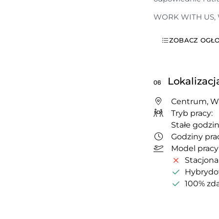
WORK WITH US, 
ZOBACZ OGŁO
Lokalizacj
06
Centrum, W
Tryb pracy:
Stałe godzin
Godziny prac
Model pracy
Stacjona
Hybryd
100% zda