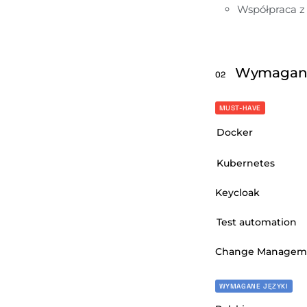
Współpraca z 
Wymagan
02
MUST-HAVE
Docker
Kubernetes
Keycloak
Test automation
Change Managem
WYMAGANE JĘZYKI