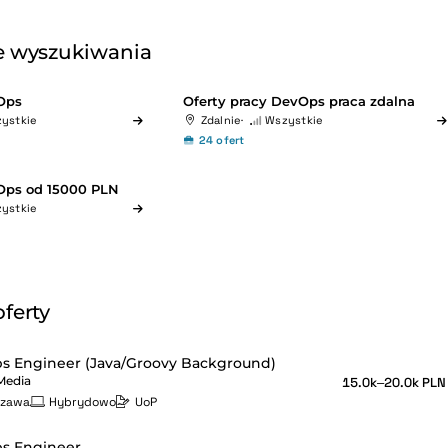
 wyszukiwania
Ops
Oferty pracy DevOps praca zdalna
ystkie
Zdalnie
Wszystkie
24 ofert
Ops od 15000 PLN
ystkie
ferty
s Engineer (Java/Groovy Background)
Media
15.0k–20.0k PLN
szawa
Hybrydowo
UoP
s Engineer