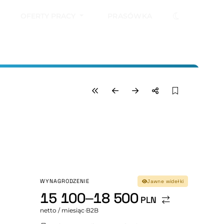
OFERTY PRACY
PRASÓWKA
WYNAGRODZENIE
Jawne widełki
15 100–18 500
PLN
netto / miesiąc
·
B2B