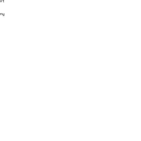
ert
ny