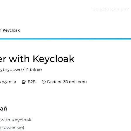
ŚCIEŻKI KARIERY
h Keycloak
r with Keycloak
ybrydowo / Zdalnie
y wymiar
B2B
Dodane 30 dni temu
dań
with Keycloak
zowieckie)