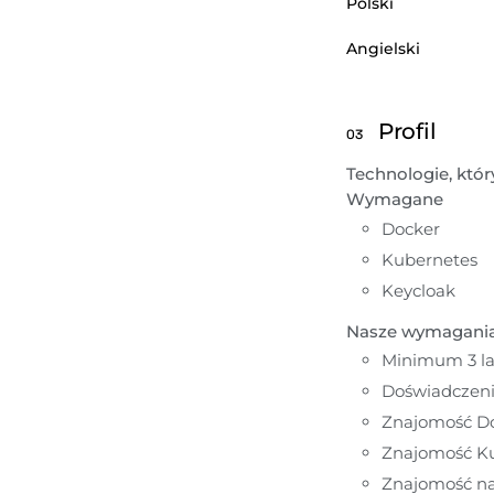
Polski
Angielski
Profil
03
Technologie, któ
Wymagane
Docker
Kubernetes
Keycloak
Nasze wymagani
Minimum 3 la
Doświadczeni
Znajomość D
Znajomość K
Znajomość nar