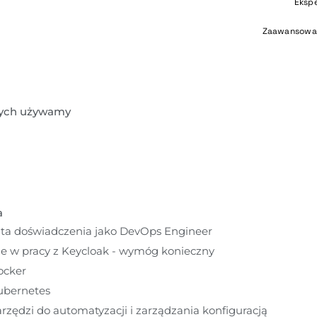
Eksp
Zaawansowa
rych używamy
a
ta doświadczenia jako DevOps Engineer
e w pracy z Keycloak - wymóg konieczny
ocker
ubernetes
zędzi do automatyzacji i zarządzania konfiguracją