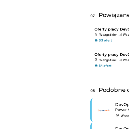
Powiązane
07
Oferty pracy Dev
Wszystkie
Wsz
63 ofert
Oferty pracy Dev
Wszystkie
Wsz
61 ofert
Podobne o
08
DevOp
Power 
War
DevOp