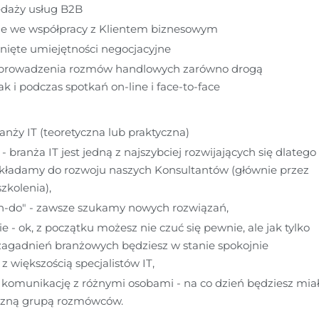
edaży usług B2B
e we współpracy z Klientem biznesowym
nięte umiejętności negocjacyjne
prowadzenia rozmów handlowych zarówno drogą 
ak i podczas spotkań on-line i face-to-face
nży IT (teoretyczna lub praktyczna)
 branża IT jest jedną z najszybciej rozwijających się dlatego 
kładamy do rozwoju naszych Konsultantów (głównie przez 
zkolenia),
an-do" - zawsze szukamy nowych rozwiązań,
 - ok, z początku możesz nie czuć się pewnie, ale jak tylko 
zagadnień branżowych będziesz w stanie spokojnie 
 większością specjalistów IT,
komunikację z różnymi osobami - na co dzień będziesz miał
iczną grupą rozmówców.