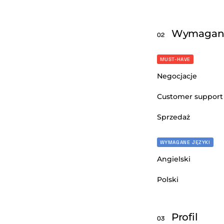
Wymagan
02
MUST-HAVE
Negocjacje
Customer support
Sprzedaż
WYMAGANE JĘZYKI
Angielski
Polski
Profil
03