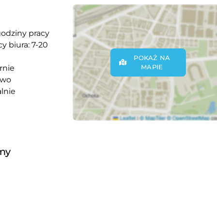
godziny pracy
y biura: 7-20
POKAŻ NA
MAPIE
rnie
owo
lnie
rmy