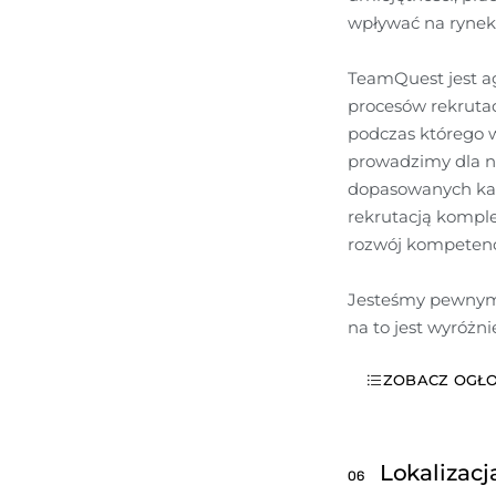
wpływać na rynek z
TeamQuest jest a
procesów rekrutac
podczas którego w
prowadzimy dla na
dopasowanych kand
rekrutacją komple
rozwój kompetencj
Jesteśmy pewnym 
na to jest wyróżn
ZOBACZ OGŁO
Lokalizacj
06