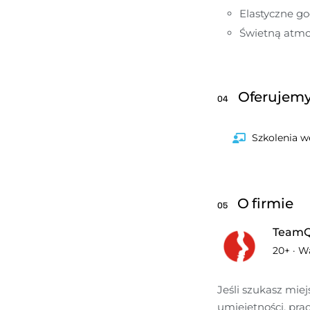
Elastyczne go
Świetną atmo
Oferujem
04
Szkolenia 
O firmie
05
TeamQ
20+
·
W
Jeśli szukasz mie
umiejętności, pra