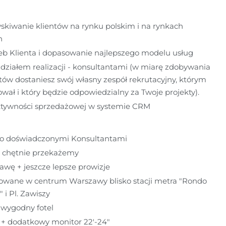
kiwanie klientów na rynku polskim i na rynkach 
h
eb Klienta i dopasowanie najlepszego modelu usług
działem realizacji - konsultantami (w miarę zdobywania 
ów dostaniesz swój własny zespół rekrutacyjny, którym 
ował i który będzie odpowiedzialny za Twoje projekty).
aktywności sprzedażowej w systemie CRM
zo doświadczonymi Konsultantami
ą chętnie przekażemy
awę + jeszcze lepsze prowizje
zowane w centrum Warszawy blisko stacji metra "Rondo 
 i Pl. Zawiszy
 wygodny fotel
 + dodatkowy monitor 22'-24"