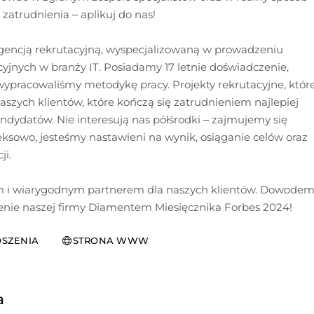
atrudnienia – aplikuj do nas!

gencją rekrutacyjną, wyspecjalizowaną w prowadzeniu 
yjnych w branży IT. Posiadamy 17 letnie doświadczenie, 
ypracowaliśmy metodykę pracy. Projekty rekrutacyjne, które
szych klientów, które kończą się zatrudnieniem najlepiej 
ydatów. Nie interesują nas półśrodki – zajmujemy się 
ksowo, jesteśmy nastawieni na wynik, osiąganie celów oraz 
i.

i wiarygodnym partnerem dla naszych klientów. Dowodem
ienie naszej firmy Diamentem Miesięcznika Forbes 2024!
SZENIA
STRONA WWW
a