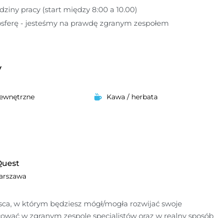
dziny pracy (start między 8:00 a 10.00)
sferę - jesteśmy na prawdę zgranym zespołem
y
wewnętrzne
Kawa / herbata
uest
arszawa
jsca, w którym będziesz mógł/mogła rozwijać swoje 
cować w zgranym zespole specjalistów oraz w realny sposób 