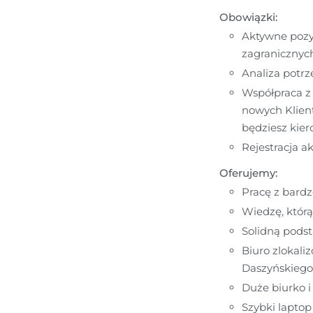
Obowiązki:
Aktywne pozys
zagranicznyc
Analiza potrz
Współpraca z 
nowych Klient
będziesz kier
Rejestracja 
Oferujemy:
Pracę z bard
Wiedzę, któr
Solidną podst
Biuro zlokali
Daszyńskiego"
Duże biurko i
Szybki laptop