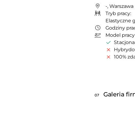
-, Warszawa
Tryb pracy:
Elastyczne 
Godziny prac
Model pracy
Stacjona
Hybryd
100% zda
Galeria fi
07