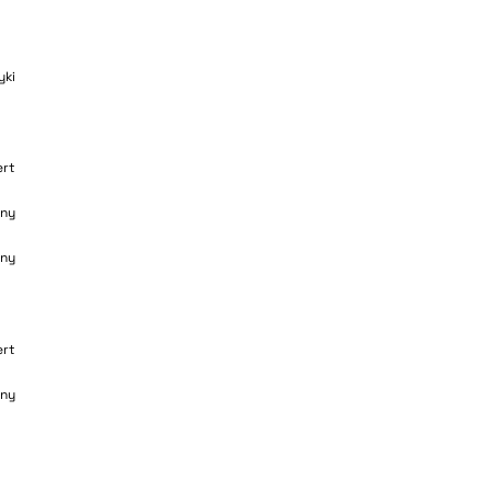
yki
ert
ny
ny
ert
ny