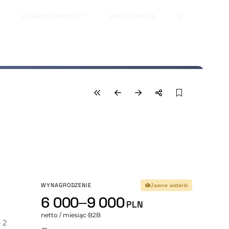
OFERTY PRACY
PRASÓWKA
WYNAGRODZENIE
Jawne widełki
6 000–9 000
PLN
netto / miesiąc
·
B2B
2 