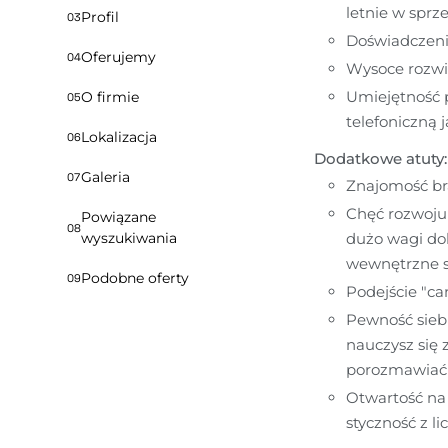
letnie w sprz
Profil
03
Doświadczeni
Oferujemy
04
Wysoce rozwi
Umiejętność 
O firmie
05
telefoniczną j
Lokalizacja
06
Dodatkowe atuty:
Galeria
07
Znajomość bra
Chęć rozwoju -
Powiązane
08
wyszukiwania
dużo wagi do
wewnętrzne s
Podobne oferty
09
Podejście "c
Pewność siebie
nauczysz się 
porozmawiać z
Otwartość na 
styczność z l