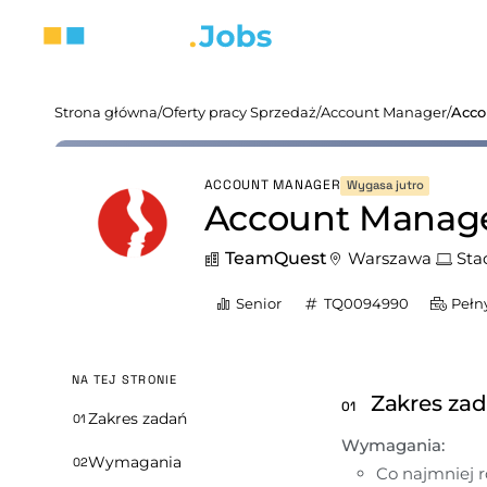
Strona główna
/
Oferty pracy Sprzedaż
/
Account Manager
/
Acco
ACCOUNT MANAGER
Wygasa jutro
Account Manager
TeamQuest
Warszawa
Sta
Senior
TQ0094990
Pełn
NA TEJ STRONIE
Zakres za
01
Zakres zadań
01
Wymagania:
Wymagania
02
Co najmniej r