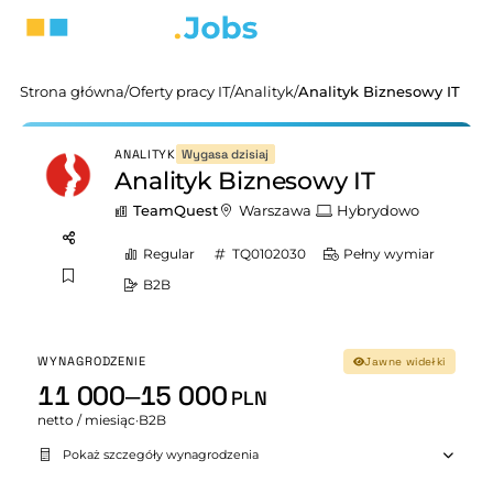
Strona główna
/
Oferty pracy IT
/
Analityk
/
Analityk Biznesowy IT
Wygasa dzisiaj
ANALITYK
Analityk Biznesowy IT
TeamQuest
Warszawa
Hybrydowo
Regular
TQ0102030
Pełny wymiar
B2B
WYNAGRODZENIE
Jawne widełki
11 000–15 000
PLN
netto / miesiąc
·
B2B
Pokaż szczegóły wynagrodzenia