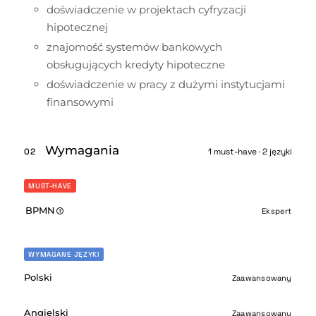
doświadczenie w projektach cyfryzacji 
hipotecznej
znajomość systemów bankowych 
obsługujących kredyty hipoteczne
doświadczenie w pracy z dużymi instytucjami 
finansowymi
Wymagania
02
1 must-have · 2 języki
MUST-HAVE
BPMN
Ekspert
WYMAGANE JĘZYKI
Polski
Zaawansowany
Angielski
Zaawansowany