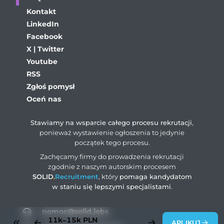
Kontakt
LinkedIn
Facebook
X | Twitter
Youtube
RSS
Zgłoś pomysł
Oceń nas
Stawiamy na wsparcie całego procesu rekrutacji
,
ponieważ wystawienie ogłoszenia to jedynie
początek tego procesu.
Zachęcamy firmy do prowadzenia rekrutacji
zgodnie z naszym autorskim procesem
SOLID
.
Recruitment
, który
pomaga kandydatom
w staniu się lepszymi specjalistami
.
pomoc@solid.jobs
11k–15k
PLN
APLIKUJ