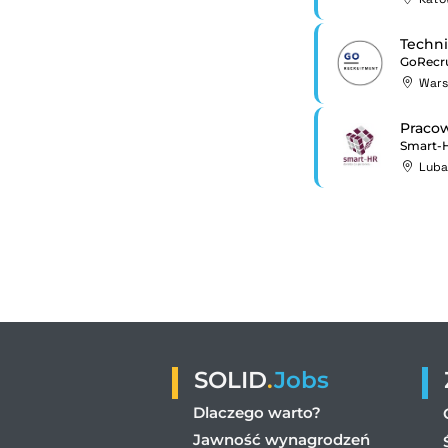
Techni
GoRecr
War
Pracow
Smart-
Luba
SOLID
.
Jobs
Dlaczego warto?
Jawność wynagrodzeń