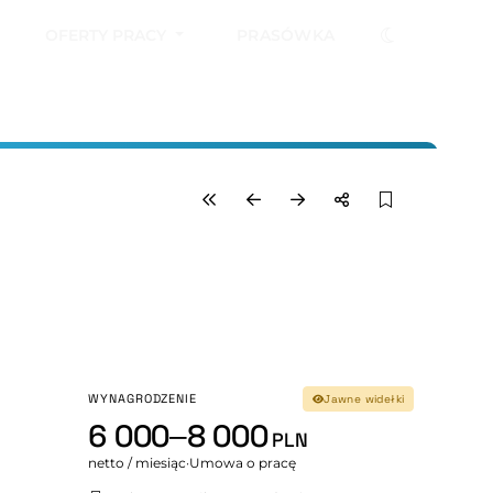
OFERTY PRACY
PRASÓWKA
WYNAGRODZENIE
Jawne widełki
6 000–8 000
PLN
netto / miesiąc
·
Umowa o pracę