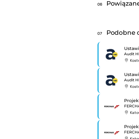
Powiązane
06
Podobne o
07
Ustawi
Audit H
Kost
Ustawi
Audit H
Kost
Projek
FERCHA
Kato
FERCHA
Kato