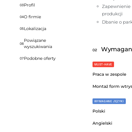
Profil
03
Zapewnienie 
produkcji
O firmie
04
Dbanie o pa
Lokalizacja
05
Powiązane
06
wyszukiwania
Wymagan
02
Podobne oferty
07
MUST-HAVE
Praca w zespole
Montaż form wtry
WYMAGANE JĘZYKI
Polski
Angielski