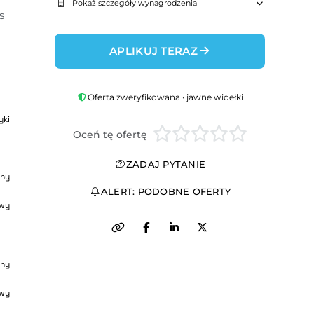
Pokaż szczegóły wynagrodzenia
 
APLIKUJ TERAZ
Oferta zweryfikowana · jawne widełki
yki
Oceń tę ofertę
ZADAJ PYTANIE
ny
ALERT: PODOBNE OFERTY
wy
ny
wy