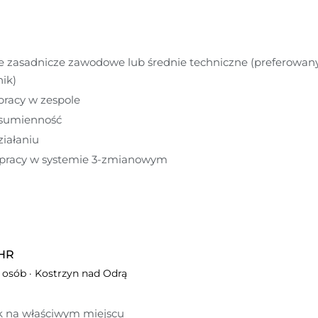
e zasadnicze zawodowe lub średnie techniczne (preferowany
nik)
pracy w zespole
 sumienność
iałaniu
pracy w systemie 3-zmianowym
 HR
0 osób
·
Kostrzyn nad Odrą
k na właściwym miejscu