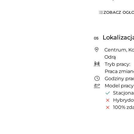
ZOBACZ OGŁO
Lokalizacj
05
Centrum, Ko
Odrą
Tryb pracy:
Praca zmia
Godziny prac
Model pracy
Stacjona
Hybryd
100% zda