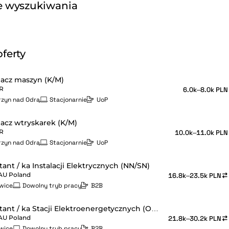
 wyszukiwania
ferty
acz maszyn (K/M)
R
6.0k–8.0k PLN
rzyn nad Odrą
Stacjonarnie
UoP
acz wtryskarek (K/M)
R
10.0k–11.0k PLN
rzyn nad Odrą
Stacjonarnie
UoP
tant / ka Instalacji Elektrycznych (NN/SN)
U Poland
16.8k–23.5k PLN
wice
Dowolny tryb pracy
B2B
Projektant / ka Stacji Elektroenergetycznych (Obwody Pierwotne)
U Poland
21.8k–30.2k PLN
wice
Dowolny tryb pracy
B2B