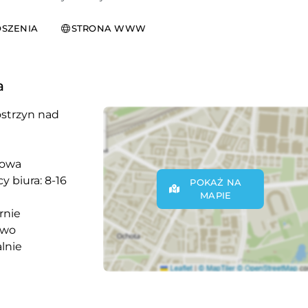
SZENIA
STRONA WWW
a
strzyn nad
nowa
y biura: 8-16
POKAŻ NA
MAPIE
rnie
owo
lnie