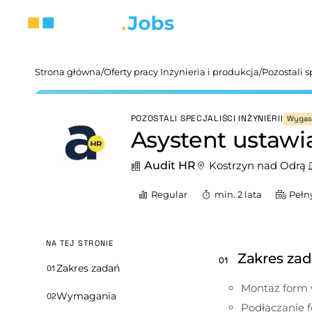
Strona główna
/
Oferty pracy Inżynieria i produkcja
/
Pozostali sp
POZOSTALI SPECJALIŚCI INŻYNIERII
Wygasa
Asystent ustawi
Audit HR
Kostrzyn nad Odrą
Regular
min. 2 lata
Pełn
NA TEJ STRONIE
Zakres za
01
Zakres zadań
01
Montaż form 
Wymagania
02
Podłączanie 