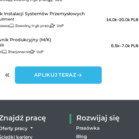
k Instalacji Systemów Przemysłowych
uitment
14.0k–20.0k PLN
szawa
Dowolny tryb pracy
UoP
nik Produkcyjny (M/K)
HR
6.5k–7.0k PLN
ń
Stacjonarnie
UoP
APLIKUJ TERAZ
Znajdź pracę
Rozwijaj się
Prasówka
Oferty pracy
Blog
Ścieżki kariery