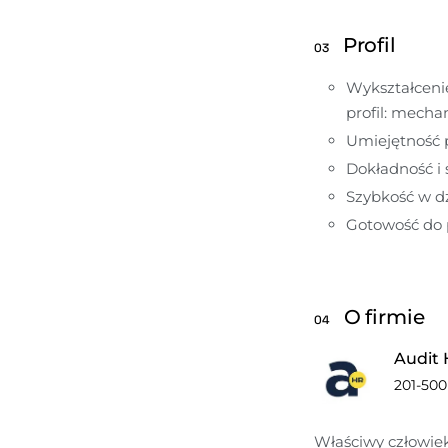
Profil
03
Wykształceni
profil: mecha
Umiejętność 
Dokładność i
Szybkość w dz
Gotowość do 
O firmie
04
Audit
201-50
Właściwy człowie