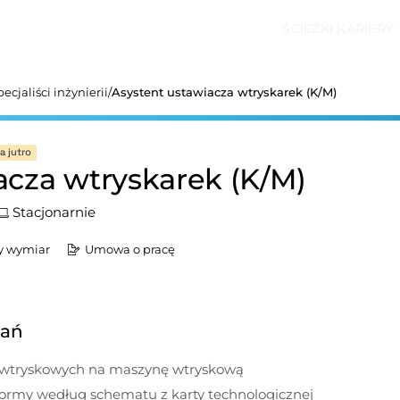
ŚCIEŻKI KARIERY
ecjaliści inżynierii
/
Asystent ustawiacza wtryskarek (K/M)
 jutro
acza wtryskarek (K/M)
Stacjonarnie
y wymiar
Umowa o pracę
dań
wtryskowych na maszynę wtryskową
formy według schematu z karty technologicznej