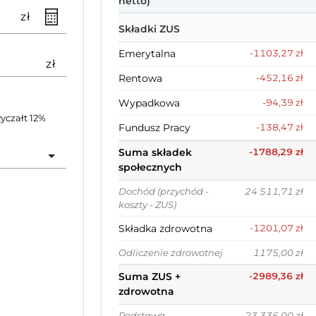
netto)
zł
Składki ZUS
Emerytalna
-1103,27 zł
zł
Rentowa
-452,16 zł
Wypadkowa
-94,39 zł
yczałt 12%
Fundusz Pracy
-138,47 zł
Suma składek
-1788,29 zł
społecznych
Dochód (przychód -
24 511,71 zł
koszty - ZUS)
Składka zdrowotna
-1201,07 zł
Odliczenie zdrowotnej
1175,00 zł
Suma ZUS +
-2989,36 zł
zdrowotna
Podstawa
23 336,00 zł