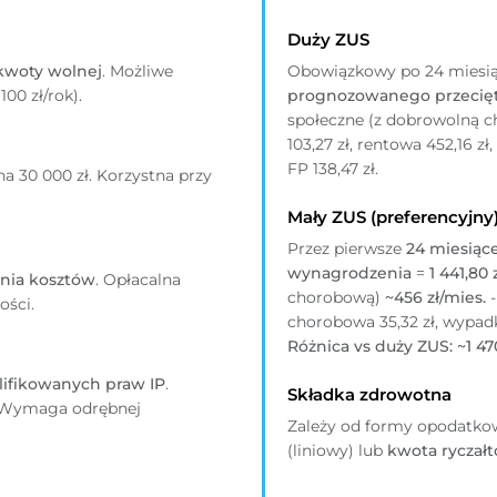
Duży ZUS
kwoty wolnej
. Możliwe
Obowiązkowy po 24 miesiąc
100 zł/rok).
prognozowanego przecię
społeczne (z dobrowolną 
103,27 zł, rentowa 452,16 z
FP 138,47 zł.
a 30 000 zł. Korzystna przy
Mały ZUS (preferencyjny
Przez pierwsze
24 miesiąc
wynagrodzenia
=
1 441,80 
ania kosztów
. Opłacalna
chorobową)
~456 zł/mies.
-
ości.
chorobowa 35,32 zł, wypadk
Różnica vs duży ZUS: ~1 470
lifikowanych praw IP
.
Składka zdrowotna
. Wymaga odrębnej
Zależy od formy opodatko
(liniowy) lub
kwota ryczał