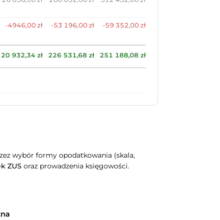
-4946,00 zł
-53 196,00 zł
-59 352,00 zł
20 932,34 zł
226 531,68 zł
251 188,08 zł
rzez wybór formy opodatkowania (skala,
ek ZUS
oraz prowadzenia księgowości.
tna