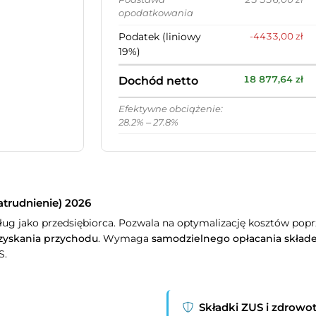
opodatkowania
Podatek (liniowy
-4433,00 zł
19%)
Dochód netto
18 877,64 zł
Efektywne obciążenie:
28.2% – 27.8%
trudnienie) 2026
ug jako przedsiębiorca. Pozwala na optymalizację kosztów pop
uzyskania przychodu
. Wymaga
samodzielnego opłacania skład
S.
Składki ZUS i zdrowo