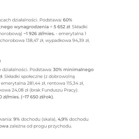
ach działalności. Podstawa:
60%
tnego wynagrodzenia
=
5 652 zł
. Składki
chorobową)
~1 926 zł/mies.
- emerytalna 1
ł, chorobowa 138,47 zł, wypadkowa 94,39 zł,
)
e
działalności. Podstawa:
30% minimalnego
zł
. Składki społeczne (z dobrowolną
 emerytalna 281,44 zł, rentowa 115,34 zł,
owa 24,08 zł (brak Funduszu Pracy).
 zł/mies. (~17 650 zł/rok)
.
wania:
9%
dochodu (skala),
4,9%
dochodu
towa
zależna od progu przychodu.