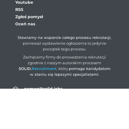
Youtube
RSS
Zgłoś pomysł
Oceń nas
Stawiamy na wsparcie całego procesu rekrutacji
,
ponieważ wystawienie ogłoszenia to jedynie
początek tego procesu.
Zachęcamy firmy do prowadzenia rekrutacji
zgodnie z naszym autorskim procesem
SOLID
.
Recruitment
, który
pomaga kandydatom
w staniu się lepszymi specjalistami
.
pomoc@solid.jobs
ogloszenia@solid.jobs
rodo@solid.jobs
+48 883 004 203