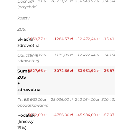
21 211,71 zł
26 211,71 zł
254 540,52 zł
314 540,52 zł
Dochód
(przychód
-
koszty
-
ZUS)
Składka
-1039,37 zł
-1284,37 zł
-12 472,44 zł
-15 412,44 zł
zdrowotna
1039,37 zł
1175,00 zł
12 472,44 zł
14 100,00 zł
Odliczenie
zdrowotnej
Suma
-2827,66 zł
-3072,66 zł
-33 931,92 zł
-36 871,92 zł
ZUS
+
zdrowotna
20 172,00 zł
25 036,00 zł
242 064,00 zł
300 432,00 zł
Podstawa
opodatkowania
Podatek
-3832,00 zł
-4756,00 zł
-45 984,00 zł
-57 072,00 zł
(liniowy
19%)