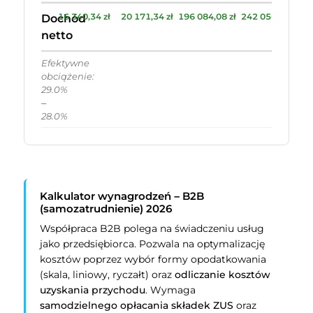
16 340,34 zł
20 171,34 zł
196 084,08 zł
242 056,08 zł
Dochód
netto
Efektywne
obciążenie:
29.0%
–
28.0%
Kalkulator wynagrodzeń – B2B
(samozatrudnienie) 2026
Współpraca B2B polega na świadczeniu usług
jako przedsiębiorca. Pozwala na optymalizację
kosztów poprzez wybór formy opodatkowania
(skala, liniowy, ryczałt) oraz
odliczanie kosztów
uzyskania przychodu
. Wymaga
samodzielnego opłacania składek ZUS
oraz