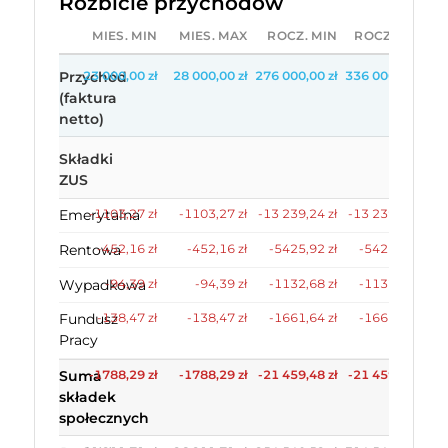
Rozbicie przychodów
MIES. MIN
MIES. MAX
ROCZ. MIN
ROCZ. MAX
Przychód
23 000,00 zł
28 000,00 zł
276 000,00 zł
336 000,00 zł
(faktura
netto)
Składki
ZUS
Emerytalna
-1103,27 zł
-1103,27 zł
-13 239,24 zł
-13 239,24 zł
Rentowa
-452,16 zł
-452,16 zł
-5425,92 zł
-5425,92 zł
Wypadkowa
-94,39 zł
-94,39 zł
-1132,68 zł
-1132,68 zł
Fundusz
-138,47 zł
-138,47 zł
-1661,64 zł
-1661,64 zł
Pracy
Suma
-1788,29 zł
-1788,29 zł
-21 459,48 zł
-21 459,48 zł
składek
społecznych