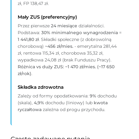
zł, FP 138,47 zł.
Mały ZUS (preferencyjny)
Przez pierwsze
24 miesiące
działalności.
Podstawa:
30% minimalnego wynagrodzenia
=
1 441,80 zł
. Składki społeczne (z dobrowolną
chorobową)
~456 zł/mies.
- emerytalna 281,44
zł, rentowa 115,34 zł, chorobowa 35,32 zł,
wypadkowa 24,08 zł (brak Funduszu Pracy).
Różnica vs duży ZUS: ~1 470 zł/mies. (~17 650
zł/rok)
.
Składka zdrowotna
Zależy od formy opodatkowania:
9%
dochodu
(skala),
4,9%
dochodu (liniowy) lub
kwota
ryczałtowa
zależna od progu przychodu.