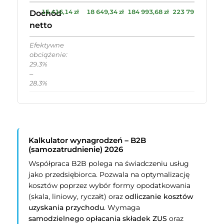
15 416,14 zł
18 649,34 zł
184 993,68 zł
223 792,08 zł
Dochód
netto
Efektywne
obciążenie:
29.3%
–
28.3%
Kalkulator wynagrodzeń – B2B
(samozatrudnienie) 2026
Współpraca B2B polega na świadczeniu usług
jako przedsiębiorca. Pozwala na optymalizację
kosztów poprzez wybór formy opodatkowania
(skala, liniowy, ryczałt) oraz
odliczanie kosztów
uzyskania przychodu
. Wymaga
samodzielnego opłacania składek ZUS
oraz