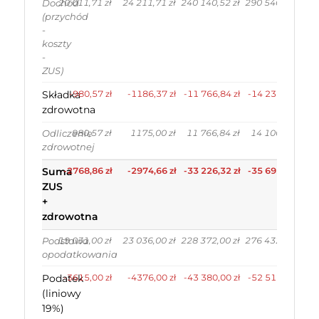
20 011,71 zł
24 211,71 zł
240 140,52 zł
290 540,52 zł
Dochód
(przychód
-
koszty
-
ZUS)
Składka
-980,57 zł
-1186,37 zł
-11 766,84 zł
-14 236,44 zł
zdrowotna
980,57 zł
1175,00 zł
11 766,84 zł
14 100,00 zł
Odliczenie
zdrowotnej
Suma
-2768,86 zł
-2974,66 zł
-33 226,32 zł
-35 695,92 zł
ZUS
+
zdrowotna
19 031,00 zł
23 036,00 zł
228 372,00 zł
276 432,00 zł
Podstawa
opodatkowania
Podatek
-3615,00 zł
-4376,00 zł
-43 380,00 zł
-52 512,00 zł
(liniowy
19%)