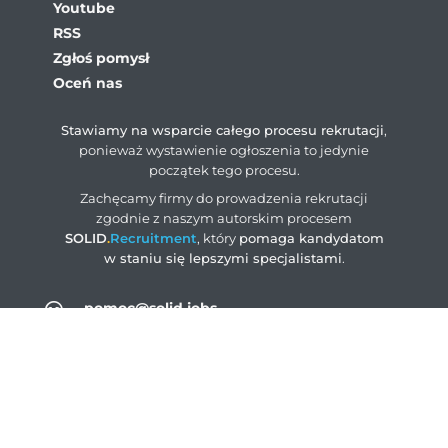
Youtube
RSS
Zgłoś pomysł
Oceń nas
Stawiamy na wsparcie całego procesu rekrutacji
,
ponieważ wystawienie ogłoszenia to jedynie
początek tego procesu.
Zachęcamy firmy do prowadzenia rekrutacji
zgodnie z naszym autorskim procesem
SOLID
.
Recruitment
, który
pomaga kandydatom
w staniu się lepszymi specjalistami
.
pomoc@solid.jobs
ogloszenia@solid.jobs
rodo@solid.jobs
+48 883 004 203