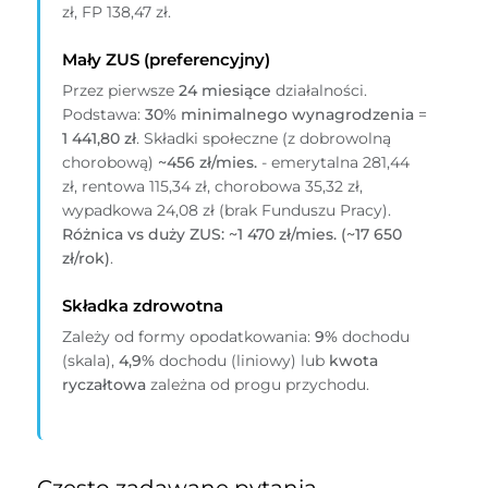
zł, FP 138,47 zł.
Mały ZUS (preferencyjny)
Przez pierwsze
24 miesiące
działalności.
Podstawa:
30% minimalnego wynagrodzenia
=
1 441,80 zł
. Składki społeczne (z dobrowolną
chorobową)
~456 zł/mies.
- emerytalna 281,44
zł, rentowa 115,34 zł, chorobowa 35,32 zł,
wypadkowa 24,08 zł (brak Funduszu Pracy).
Różnica vs duży ZUS: ~1 470 zł/mies. (~17 650
zł/rok)
.
Składka zdrowotna
Zależy od formy opodatkowania:
9%
dochodu
(skala),
4,9%
dochodu (liniowy) lub
kwota
ryczałtowa
zależna od progu przychodu.