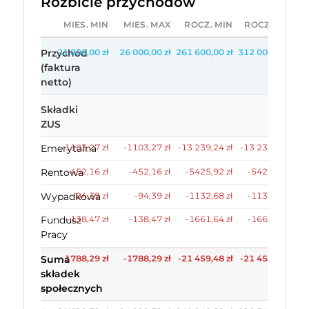
Rozbicie przychodów
MIES. MIN
MIES. MAX
ROCZ. MIN
ROCZ. MAX
Przychód
21 800,00 zł
26 000,00 zł
261 600,00 zł
312 000,00 zł
(faktura
netto)
Składki
ZUS
Emerytalna
-1103,27 zł
-1103,27 zł
-13 239,24 zł
-13 239,24 zł
Rentowa
-452,16 zł
-452,16 zł
-5425,92 zł
-5425,92 zł
Wypadkowa
-94,39 zł
-94,39 zł
-1132,68 zł
-1132,68 zł
Fundusz
-138,47 zł
-138,47 zł
-1661,64 zł
-1661,64 zł
Pracy
Suma
-1788,29 zł
-1788,29 zł
-21 459,48 zł
-21 459,48 zł
składek
społecznych