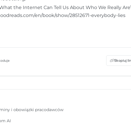
 What the Internet Can Tell Us About Who We Really Are”
goodreads.com/en/book/show/28512671-everybody-lies
Skopiuj li
koduje
rminy i obowiązki pracodawców
om AI