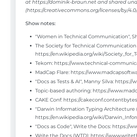
at https://dominik-braun.net and shared un
(https://creativecommons.org/licenses/by/4.0/
Show notes:
"Women in Technical Communication", Sh
The Society for Technical Communication 
https://en.wikipedia.org/wiki/Society_fo
Tekom: https://www.technical-communica
MadCap Flare: https://www.madcapsoftwa
"Docs as Tests & AI", Manny Silva: https:
Topic-based authoring: https://www.mad
CAKE Conf: https://cakeconf.contentbytes.
"Darwin Information Typing Architecture (
https://en.wikipedia.org/wiki/Darwin_Inf
"Docs as Code", Write the Docs: https://
Write the Docs (WTD): https://www.writet