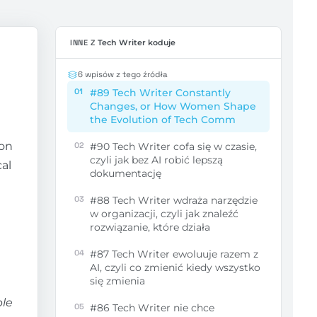
INNE Z
Tech Writer koduje
6 wpisów z tego źródła
01
#89 Tech Writer Constantly
Changes, or How Women Shape
the Evolution of Tech Comm
ron
02
#90 Tech Writer cofa się w czasie,
czyli jak bez AI robić lepszą
al
dokumentację
03
#88 Tech Writer wdraża narzędzie
w organizacji, czyli jak znaleźć
rozwiązanie, które działa
04
#87 Tech Writer ewoluuje razem z
AI, czyli co zmienić kiedy wszystko
się zmienia
ble
05
#86 Tech Writer nie chce