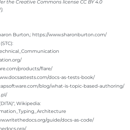
der the Creative Commons license CC BY 4.0
).
aron Burton,: https://www.sharonburton.com/
(STC):
r_Technical_Communication
tion.org/
re.com/products/flare/
//www.docsastests.com/docs-as-tests-book/
capsoftware.com/blog/what-is-topic-based-authoring/
pl/
DITA)", Wikipedia:
ormation_Typing_Architecture
www.writethedocs.org/guide/docs-as-code/
hedocs.org/