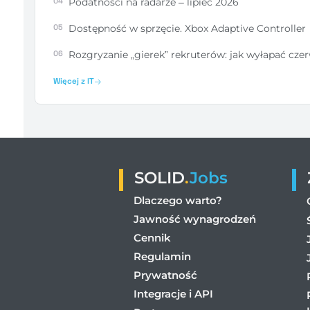
04
Podatności na radarze – lipiec 2026
05
Dostępność w sprzęcie. Xbox Adaptive Controller
06
Rozgryzanie „gierek” rekruterów: jak wyłapać czerw
Więcej z IT
SOLID
.
Jobs
Dlaczego warto?
Jawność wynagrodzeń
Cennik
Regulamin
Prywatność
Integracje i API