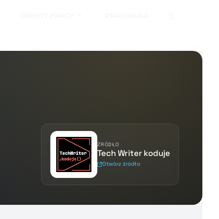
OFERTY PRACY
PRASÓWKA
ŹRÓDŁO
Tech Writer koduje
Otwórz źródło