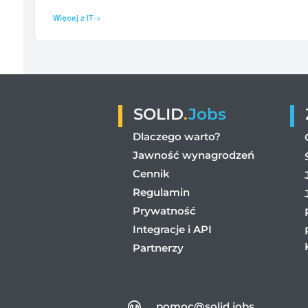
Więcej z IT
SOLID
.
Jobs
Dlaczego warto?
Jawność wynagrodzeń
Cennik
Regulamin
Prywatność
Integracje i API
Partnerzy
pomoc@solid.jobs