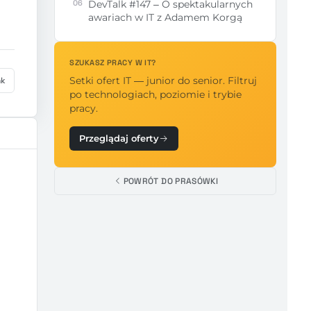
06
DevTalk #147 – O spektakularnych
awariach w IT z Adamem Korgą
SZUKASZ PRACY W IT?
nk
Setki ofert IT — junior do senior. Filtruj
po technologiach, poziomie i trybie
pracy.
Przeglądaj oferty
POWRÓT DO PRASÓWKI