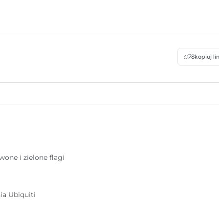
Skopiuj li
one i zielone flagi
a Ubiquiti