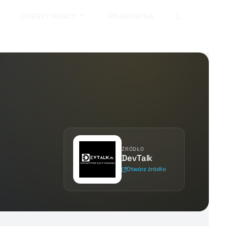
OFERTY PRACY
PRASÓWKA
ŹRÓDŁO
DevTalk
Otwórz źródło