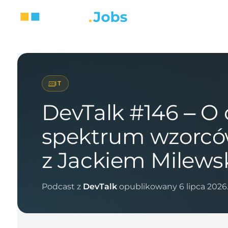
IT
DevTalk #146 – O 
spektrum wzorców
z Jackiem Milew
Podcast z
DevTalk
opublikowany 6 lipca 2026