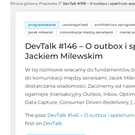
Strona główna
/
Prasówka
/
IT
/
DevTalk #146 – O outbox i spektrum wzo
programowanie
uncategorized
architektura oprogra
jacek milewski
komunikacja między serwisami
maciej a
DevTalk #146 – O outbox i 
Jackiem Milewskim
W tej rozmowie wracamy do fundamentów, bez 
do komunikacji między serwisami. Jacek Mil
dostarczania wiadomości. Zaczniemy od naiwny
ogarnięte (transakcyjny Outbox, Inbox, Optim
Data Capture, Consumer Driven Redelivery, [
The post
DevTalk #146 – O outbox i spektrum
first on
DevTalk
.