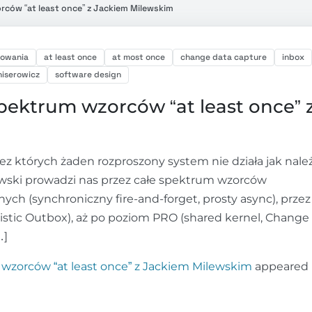
rców “at least once” z Jackiem Milewskim
mowania
at least once
at most once
change data capture
inbox
niserowicz
software design
spektrum wzorców “at least once” 
których żaden rozproszony system nie działa jak należ
ewski prowadzi nas przez całe spektrum wzorców
ch (synchroniczny fire-and-forget, prosty async), przez
istic Outbox), aż po poziom PRO (shared kernel, Change
…]
 wzorców “at least once” z Jackiem Milewskim
appeared