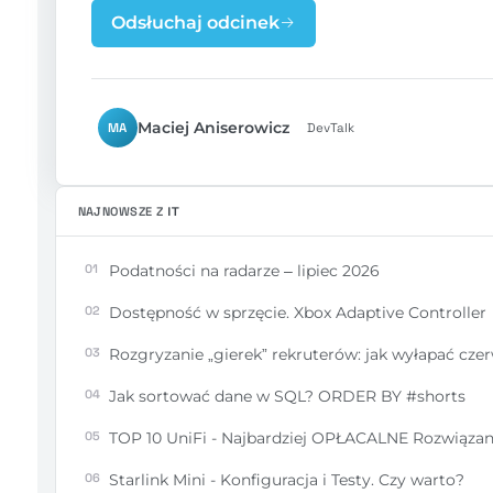
Odsłuchaj odcinek
Maciej Aniserowicz
MA
DevTalk
NAJNOWSZE Z
IT
01
Podatności na radarze – lipiec 2026
02
Dostępność w sprzęcie. Xbox Adaptive Controller
03
Rozgryzanie „gierek” rekruterów: jak wyłapać czerw
04
Jak sortować dane w SQL? ORDER BY #shorts
05
TOP 10 UniFi - Najbardziej OPŁACALNE Rozwiązani
06
Starlink Mini - Konfiguracja i Testy. Czy warto?