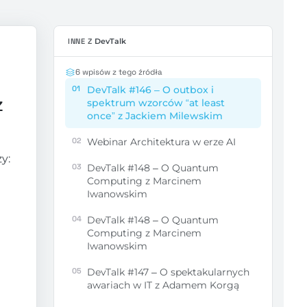
INNE Z
DevTalk
6 wpisów z tego źródła
01
DevTalk #146 – O outbox i
z
spektrum wzorców “at least
once” z Jackiem Milewskim
02
Webinar Architektura w erze AI
y:
03
DevTalk #148 – O Quantum
Computing z Marcinem
Iwanowskim
04
DevTalk #148 – O Quantum
Computing z Marcinem
Iwanowskim
05
DevTalk #147 – O spektakularnych
awariach w IT z Adamem Korgą