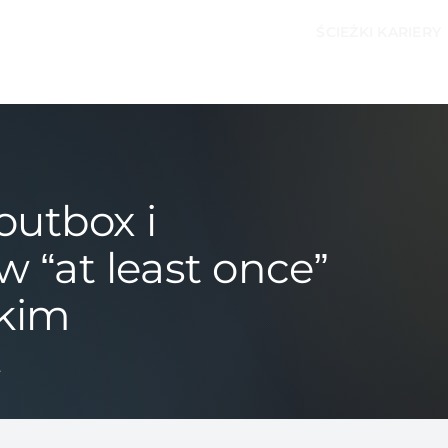
ŚCIEŻKI KARIERY
outbox i
 “at least once”
skim
.