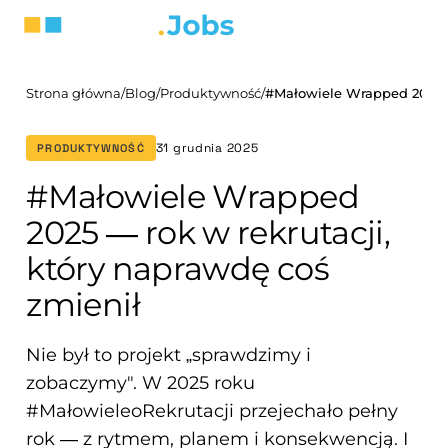
Strona główna
/
Blog
/
Produktywność
/
31 grudnia 2025
PRODUKTYWNOŚĆ
#Małowiele Wrapped
2025 — rok w rekrutacji,
który naprawdę coś
zmienił
Nie był to projekt „sprawdzimy i
zobaczymy". W 2025 roku
#MałowieleoRekrutacji przejechało pełny
rok — z rytmem, planem i konsekwencją. I