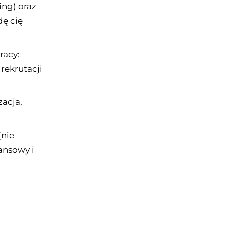
ing) oraz
dę cię
racy:
 rekrutacji
acja,
(nie
ansowy i