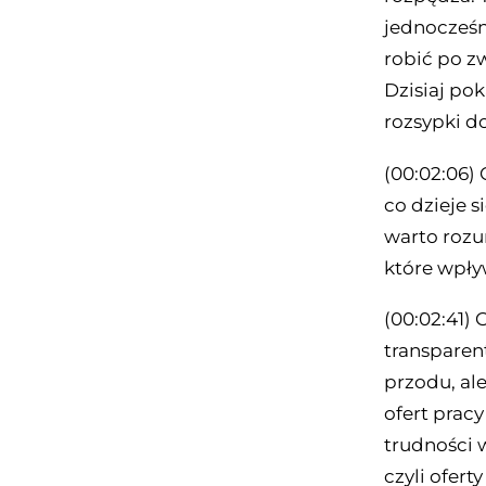
jednocześn
robić po zw
Dzisiaj po
rozsypki do
(00:02:06)
co dzieje s
warto rozu
które wpływ
(00:02:41)
transparen
przodu, ale
ofert pracy
trudności w
czyli ofer