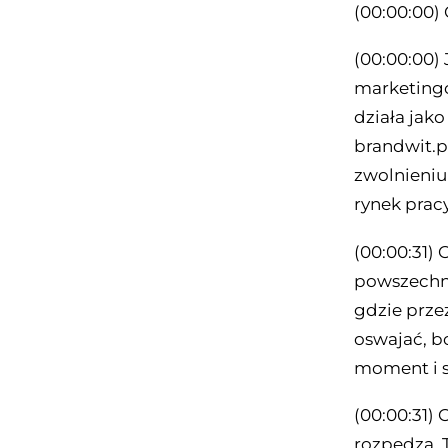
(00:00:00) 
(00:00:00) 
marketingo
działa jak
brandwit.pl
zwolnieniu 
rynek prac
(00:00:31) 
powszechny 
gdzie przez
oswajać, bo
moment i s
(00:00:31) 
rozpędza. 