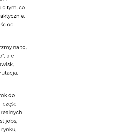
 o tym, co
raktycznie.
jść od
rzmy na to,
”, ale
awisk,
rutacja.
rok do
- część
 realnych
t jobs,
 rynku,