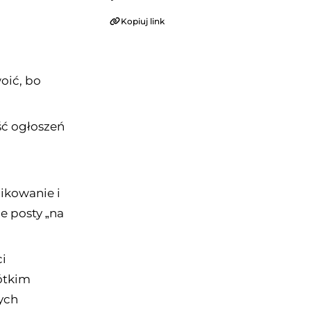
Kopiuj link
oić, bo
ść ogłoszeń
ikowanie i
e posty „na
ci
ótkim
ych