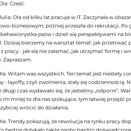
Ola: Cześć.
Julia: Ola od kilku lat pracuje w IT. Zaczynała w obsza
wo-biznesowym, później przeszła do rekrutacji. Po
o behawiorystka psów i dzieli się perspektywami na b
. Dzisiaj bierzemy na warsztat temat: jak przetrwać 
z pracy - jak się nie załamać, jak utrzymać formę i wr
y. Zapraszam.
Ola: Witam was wszystkich. Ten temat jest niestety co
- layoffy, czyli zwolnienia, stały się codziennością. N
 długi czas wydawało się, że jesteśmy „odporni”. War
 im mniej to dla nas szokujące, tym łatwiej przejść p
zybciej wrócić do działania.
Ola: Trendy pokazują, że rewolucja na rynku pracy dop
To będzie dotykało także osoby bardzo doświadczone