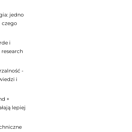
gia: jedno
i czego
rde i
 research
rzalność -
iedzi i
nd +
łają lepiej
echniczne