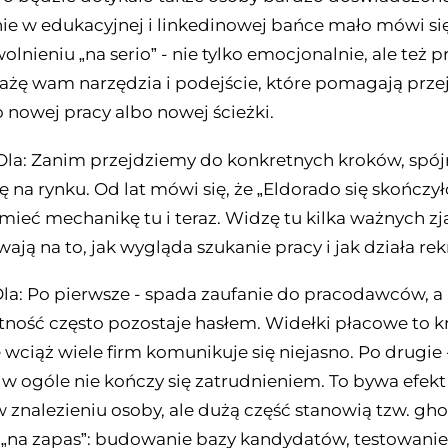
ie w edukacyjnej i linkedinowej bańce mało mówi się
olnieniu „na serio” - nie tylko emocjonalnie, ale też p
każę wam narzędzia i podejście, które pomagają prze
 nowej pracy albo nowej ścieżki.
 Ola: Zanim przejdziemy do konkretnych kroków, spój
ię na rynku. Od lat mówi się, że „Eldorado się skończyło
mieć mechanikę tu i teraz. Widzę tu kilka ważnych zj
ają na to, jak wygląda szukanie pracy i jak działa rek
 Ola: Po pierwsze - spada zaufanie do pracodawców, a
tność często pozostaje hasłem. Widełki płacowe to k
 wciąż wiele firm komunikuje się niejasno. Po drugie 
 w ogóle nie kończy się zatrudnieniem. To bywa efekt
 znalezieniu osoby, ale dużą część stanowią tzw. ghos
ty „na zapas”: budowanie bazy kandydatów, testowanie