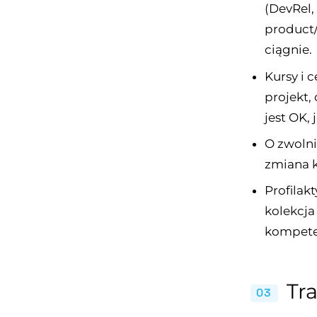
(DevRel, 
product/
ciągnie.
Kursy i c
projekt,
jest OK,
O zwolni
zmiana k
Profilak
kolekcja
kompeten
Tra
03