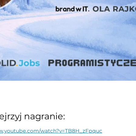
jrzyj nagranie:
ww.youtube.com/watch?v=TB8H_zFpquc