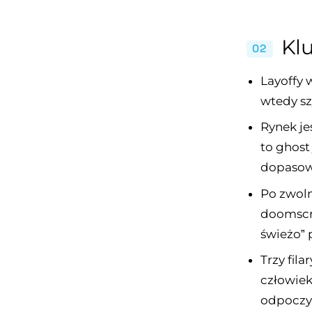
Kl
02
Layoffy 
wtedy sz
Rynek je
to ghost 
dopasow
Po zwoln
doomscro
świeżo” 
Trzy fil
człowiek
odpoczyn