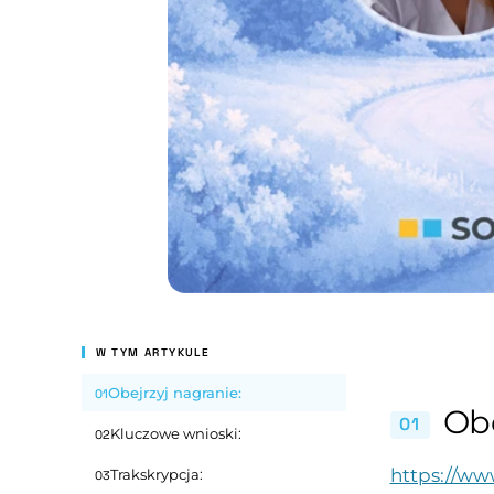
W TYM ARTYKULE
Obejrzyj nagranie:
01
Obe
01
Kluczowe wnioski:
02
https://w
Trakskrypcja:
03