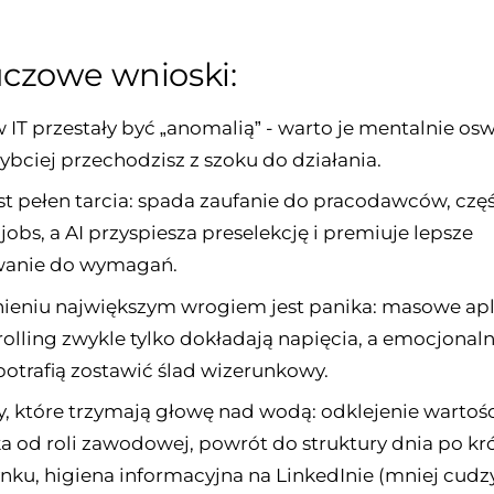
uczowe wnioski:
w IT przestały być „anomalią” - warto je mentalnie osw
ybciej przechodzisz z szoku do działania.
st pełen tarcia: spada zaufanie do pracodawców, czę
jobs, a AI przyspiesza preselekcję i premiuje lepsze
anie do wymagań.
ieniu największym wrogiem jest panika: masowe apl
lling zwykle tylko dokładają napięcia, a emocjonaln
potrafią zostawić ślad wizerunkowy.
ary, które trzymają głowę nad wodą: odklejenie wartoś
a od roli zawodowej, powrót do struktury dnia po kr
ku, higiena informacyjna na LinkedInie (mniej cudz