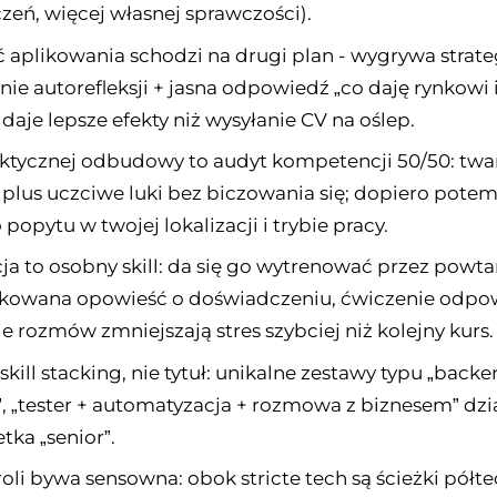
zeń, więcej własnej sprawczości).
 aplikowania schodzi na drugi plan - wygrywa strate
ie autorefleksji + jasna odpowiedź „co daję rynkowi 
daje lepsze efekty niż wysyłanie CV na oślep.
aktycznej odbudowy to audyt kompetencji 50/50: twa
 plus uczciwe luki bez biczowania się; dopiero potem
popytu w twojej lokalizacji i trybie pracy.
ja to osobny skill: da się go wytrenować przez powta
kowana opowieść o doświadczeniu, ćwiczenie odpow
e rozmów zmniejszają stres szybciej niż kolejny kurs.
 skill stacking, nie tytuł: unikalne zestawy typu „backe
, „tester + automatyzacja + rozmowa z biznesem” dzia
etka „senior”.
oli bywa sensowna: obok stricte tech są ścieżki półt