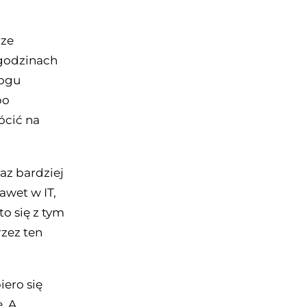
rze
 godzinach
logu
po
ócić na
raz bardziej
awet w IT,
to się z tym
rzez ten
iero się
. A