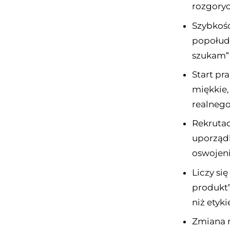
rozgoryc
Szybkość
popołudn
szukam” 
Start pr
miękkie,
realnego 
Rekrutac
uporząd
oswojeni
Liczy się
produkt”
niż etyki
Zmiana r