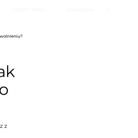
OFERTY PRACY
PRASÓWKA
zwolnieniu?
ak
po
z z