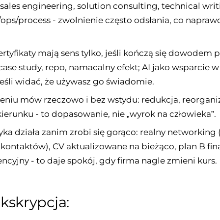
sales engineering, solution consulting, technical writ
ops/process - zwolnienie często odsłania, co napraw
ertyfikaty mają sens tylko, jeśli kończą się dowodem p
 case study, repo, namacalny efekt; AI jako wsparcie w
 jeśli widać, że używasz go świadomie.
eniu mów rzeczowo i bez wstydu: redukcja, reorganiz
ierunku - to dopasowanie, nie „wyrok na człowieka”.
tyka działa zanim zrobi się gorąco: realny networking 
 kontaktów), CV aktualizowane na bieżąco, plan B fin
cyjny - to daje spokój, gdy firma nagle zmieni kurs.
kskrypcja: