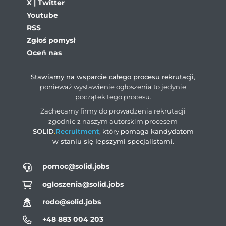
X | Twitter
Youtube
RSS
Zgłoś pomysł
Oceń nas
Stawiamy na wsparcie całego procesu rekrutacji
,
ponieważ wystawienie ogłoszenia to jedynie
początek tego procesu.
Zachęcamy firmy do prowadzenia rekrutacji
zgodnie z naszym autorskim procesem
SOLID
.
Recruitment
, który
pomaga kandydatom
w staniu się lepszymi specjalistami
.
pomoc@solid.jobs
ogloszenia@solid.jobs
rodo@solid.jobs
+48 883 004 203