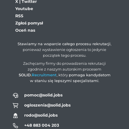
X | Twitter
Youtube
RSS
Zgłoś pomysł
Oceń nas
Stawiamy na wsparcie całego procesu rekrutacji
,
ponieważ wystawienie ogłoszenia to jedynie
początek tego procesu.
Zachęcamy firmy do prowadzenia rekrutacji
zgodnie z naszym autorskim procesem
SOLID
.
Recruitment
, który
pomaga kandydatom
w staniu się lepszymi specjalistami
.
pomoc@solid.jobs
ogloszenia@solid.jobs
rodo@solid.jobs
+48 883 004 203